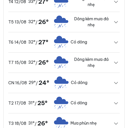
27°
33°
T4 12/08
/
nhẹ
Dông kèm mưa đá
26°
32°
T5 13/08
/
nhẹ
27°
32°
Có dông
T6 14/08
/
Dông kèm mưa đá
26°
32°
T7 15/08
/
nhẹ
24°
29°
Có dông
CN 16/08
/
25°
31°
Có dông
T2 17/08
/
26°
31°
Mưa phùn nhẹ
T3 18/08
/