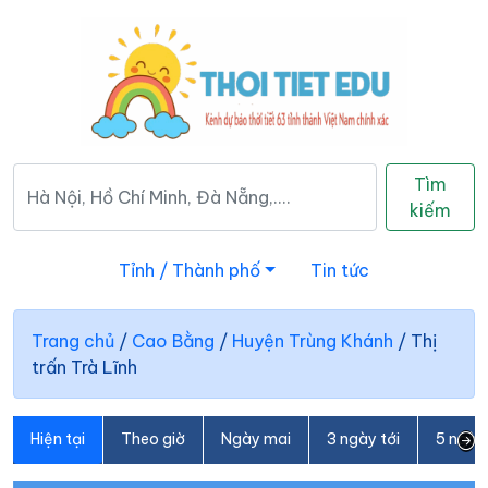
Tìm
kiếm
Tỉnh / Thành phố
Tin tức
Trang chủ
/
Cao Bằng
/
Huyện Trùng Khánh
/
Thị
trấn Trà Lĩnh
Hiện tại
Theo giờ
Ngày mai
3 ngày tới
5 ngày 