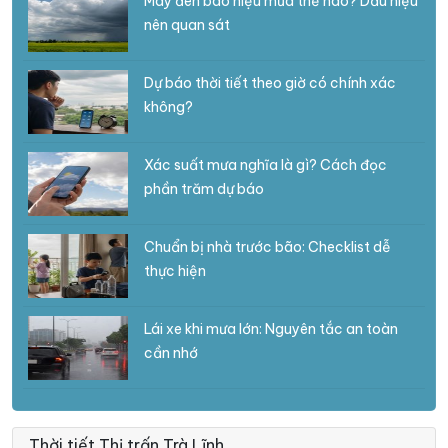
Mây đen báo hiệu mưa thế nào? Dấu hiệu
nên quan sát
Dự báo thời tiết theo giờ có chính xác
không?
Xác suất mưa nghĩa là gì? Cách đọc
phần trăm dự báo
Chuẩn bị nhà trước bão: Checklist dễ
thực hiện
Lái xe khi mưa lớn: Nguyên tắc an toàn
cần nhớ
Thời tiết Thị trấn Trà Lĩnh