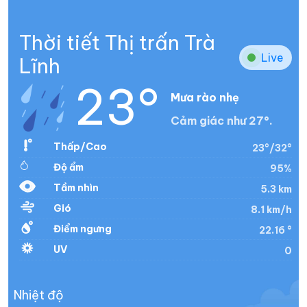
Thời tiết Thị trấn Trà
Live
Lĩnh
23°
Mưa rào nhẹ
Cảm giác như 27°.
Thấp/Cao
23°/32°
Độ ẩm
95%
Tầm nhìn
5.3 km
Gió
8.1 km/h
Điểm ngưng
22.16 °
UV
0
Nhiệt độ