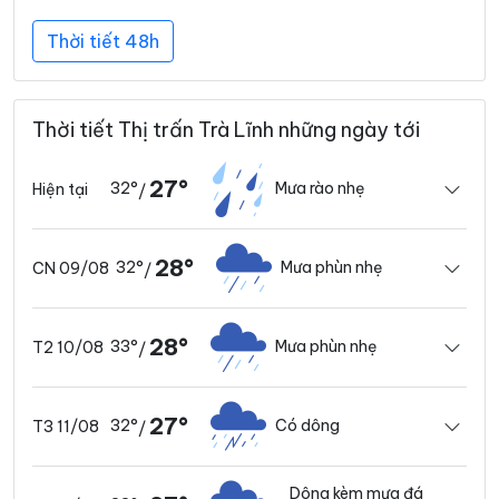
Thời tiết 48h
Thời tiết Thị trấn Trà Lĩnh những ngày tới
27°
32°
Mưa rào nhẹ
Hiện tại
/
28°
32°
Mưa phùn nhẹ
CN 09/08
/
28°
33°
Mưa phùn nhẹ
T2 10/08
/
27°
32°
Có dông
T3 11/08
/
Dông kèm mưa đá