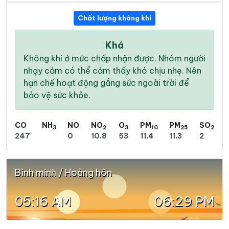
Chất lượng không khí
Khá
Không khí ở mức chấp nhận được. Nhóm người
nhạy cảm có thể cảm thấy khó chịu nhẹ. Nên
hạn chế hoạt động gắng sức ngoài trời để
bảo vệ sức khỏe.
CO
NH
NO
NO
O
PM
PM
SO
3
2
3
10
25
2
247
0
10.8
53
11.4
11.3
2
Bình minh / Hoàng hôn
05:16 AM
06:29 PM