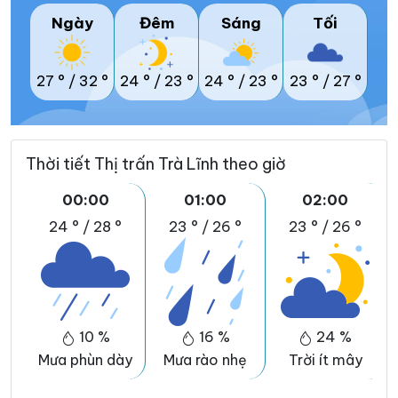
Ngày
Đêm
Sáng
Tối
27 °
/
32 °
24 °
/
23 °
24 °
/
23 °
23 °
/
27 °
Thời tiết Thị trấn Trà Lĩnh theo giờ
00:00
01:00
02:00
24 °
/
28 °
23 °
/
26 °
23 °
/
26 °
10 %
16 %
24 %
Mưa phùn dày
Mưa rào nhẹ
Trời ít mây