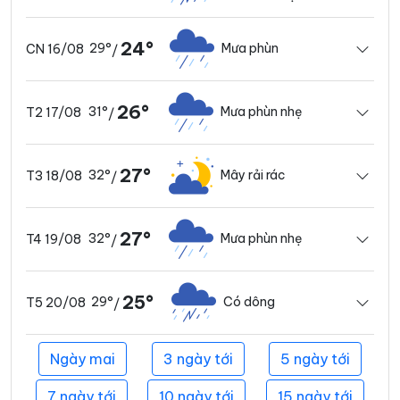
24°
29°
Mưa phùn
CN 16/08
/
26°
31°
Mưa phùn nhẹ
T2 17/08
/
27°
32°
Mây rải rác
T3 18/08
/
27°
32°
Mưa phùn nhẹ
T4 19/08
/
25°
29°
Có dông
T5 20/08
/
Ngày mai
3 ngày tới
5 ngày tới
7 ngày tới
10 ngày tới
15 ngày tới