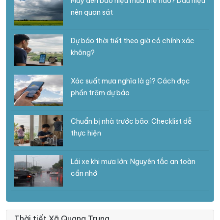
Mây đen báo hiệu mưa thế nào? Dấu hiệu
nên quan sát
Dự báo thời tiết theo giờ có chính xác
không?
Xác suất mưa nghĩa là gì? Cách đọc
phần trăm dự báo
Chuẩn bị nhà trước bão: Checklist dễ
thực hiện
Lái xe khi mưa lớn: Nguyên tắc an toàn
cần nhớ
Thời tiết Xã Quang Trung