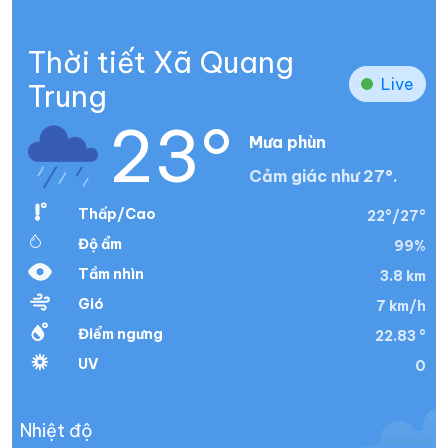
Thời tiết Xã Quang
Live
Trung
23°
Mưa phùn
Cảm giác như 27°.
Thấp/Cao
22°/27°
Độ ẩm
99%
Tầm nhìn
3.8 km
Gió
7 km/h
Điểm ngưng
22.83 °
UV
0
Nhiệt độ