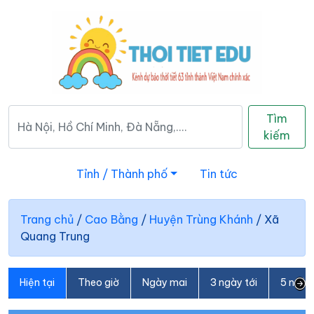
Tìm
kiếm
Tỉnh / Thành phố
Tin tức
Trang chủ
/
Cao Bằng
/
Huyện Trùng Khánh
/
Xã
Quang Trung
Hiện tại
Theo giờ
Ngày mai
3 ngày tới
5 ngày 