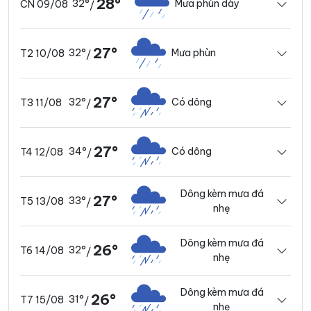
28°
32°
Mưa phùn dày
CN 09/08
/
27°
32°
Mưa phùn
T2 10/08
/
27°
32°
Có dông
T3 11/08
/
27°
34°
Có dông
T4 12/08
/
Dông kèm mưa đá
27°
33°
T5 13/08
/
nhẹ
Dông kèm mưa đá
26°
32°
T6 14/08
/
nhẹ
Dông kèm mưa đá
26°
31°
T7 15/08
/
nhẹ