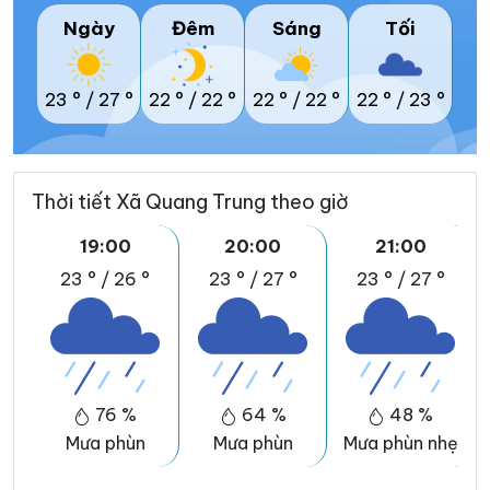
Ngày
Đêm
Sáng
Tối
23 °
/
27 °
22 °
/
22 °
22 °
/
22 °
22 °
/
23 °
Thời tiết Xã Quang Trung theo giờ
19:00
20:00
21:00
23 °
/
26 °
23 °
/
27 °
23 °
/
27 °
76 %
64 %
48 %
Mưa phùn
Mưa phùn
Mưa phùn nhẹ