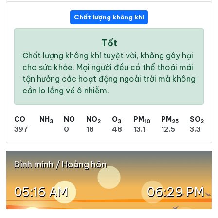
Chất lượng không khí
Tốt
Chất lượng không khí tuyệt vời, không gây hại
cho sức khỏe. Mọi người đều có thể thoải mái
tận hưởng các hoạt động ngoài trời mà không
cần lo lắng về ô nhiễm.
CO
NH
NO
NO
O
PM
PM
SO
3
2
3
10
25
2
397
0
18
48
13.1
12.5
3.3
Bình minh / Hoàng hôn
05:16 AM
06:29 PM