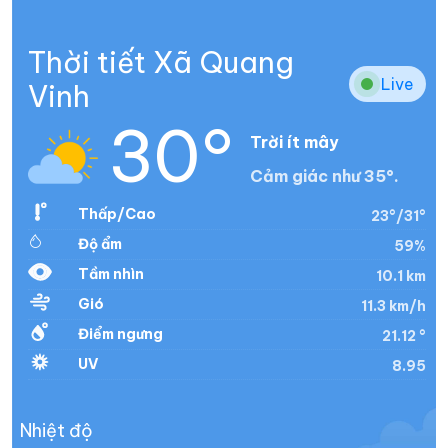
Thời tiết Xã Quang
Live
Vinh
30°
Trời ít mây
Cảm giác như 35°.
Thấp/Cao
23°/31°
Độ ẩm
59%
Tầm nhìn
10.1 km
Gió
11.3 km/h
Điểm ngưng
21.12 °
UV
8.95
Nhiệt độ