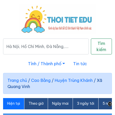
Tìm
kiếm
Tỉnh / Thành phố
Tin tức
Trang chủ
/
Cao Bằng
/
Huyện Trùng Khánh
/
Xã
Quang Vinh
Hiện tại
Theo giờ
Ngày mai
3 ngày tới
5 ngày 