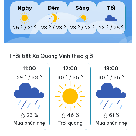
Ngày
Đêm
Sáng
Tối
26 °
/
31 °
23 °
/
23 °
23 °
/
23 °
23 °
/
26 °
Thời tiết Xã Quang Vinh theo giờ
11:00
12:00
13:00
29 °
/
33 °
30 °
/
35 °
30 °
/
36 °
23 %
46 %
61 %
Mưa phùn nhẹ
Trời quang
Mưa phùn nhẹ