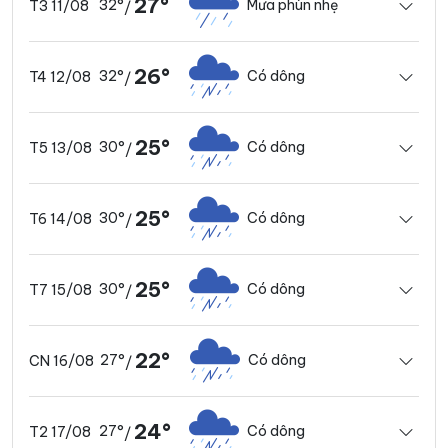
27°
32°
Mưa phùn nhẹ
T3 11/08
/
26°
32°
Có dông
T4 12/08
/
25°
30°
Có dông
T5 13/08
/
25°
30°
Có dông
T6 14/08
/
25°
30°
Có dông
T7 15/08
/
22°
27°
Có dông
CN 16/08
/
24°
27°
Có dông
T2 17/08
/