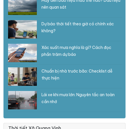
Mây đen báo hiệu mưa thế nào? Dấu hiệu
nên quan sát
Dự báo thời tiết theo giờ có chính xác
không?
Xác suất mưa nghĩa là gì? Cách đọc
phần trăm dự báo
Chuẩn bị nhà trước bão: Checklist dễ
thực hiện
Lái xe khi mưa lớn: Nguyên tắc an toàn
cần nhớ
Thời tiết Xã Quang Vinh