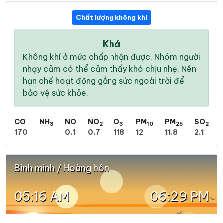
Chất lượng không khí
Khá
Không khí ở mức chấp nhận được. Nhóm người
nhạy cảm có thể cảm thấy khó chịu nhẹ. Nên
hạn chế hoạt động gắng sức ngoài trời để
bảo vệ sức khỏe.
CO
NH
NO
NO
O
PM
PM
SO
3
2
3
10
25
2
170
0.1
0.7
118
12
11.8
2.1
Bình minh / Hoàng hôn
05:16 AM
06:29 PM