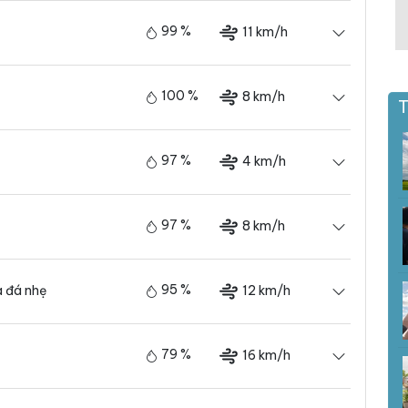
99 %
11 km/h
100 %
8 km/h
T
97 %
4 km/h
97 %
8 km/h
95 %
12 km/h
 đá nhẹ
79 %
16 km/h