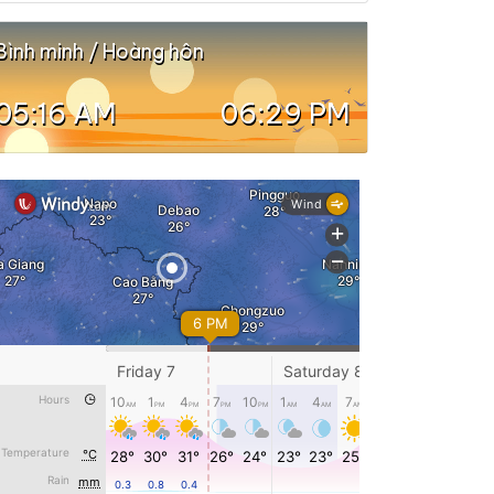
Bình minh / Hoàng hôn
05:16 AM
06:29 PM