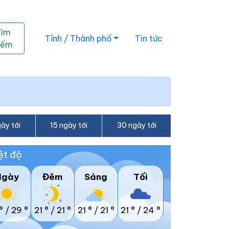
Tìm
Tỉnh / Thành phố
Tin tức
iếm
ày tới
15 ngày tới
30 ngày tới
ệt độ
Ngày
Đêm
Sáng
Tối
°
/
29 °
21 °
/
21 °
21 °
/
21 °
21 °
/
24 °