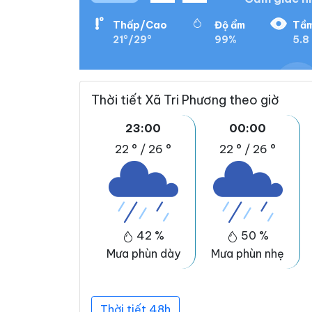
Thấp/Cao
Độ ẩm
Tầm
21°/29°
99%
5.8
Thời tiết Xã Tri Phương theo giờ
23:00
00:00
22 °
/
26 °
22 °
/
26 °
42 %
50 %
Mưa phùn dày
Mưa phùn nhẹ
Thời tiết 48h