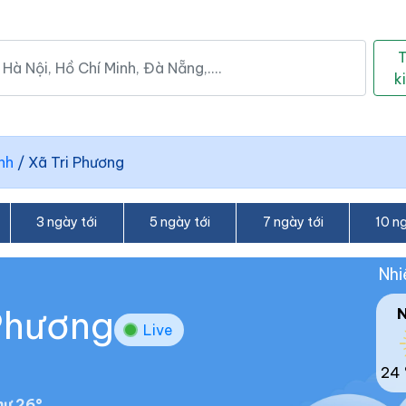
k
nh
/
Xã Tri Phương
3 ngày tới
5 ngày tới
7 ngày tới
10 ng
Nhi
 Phương
Live
24 
ư 26°.