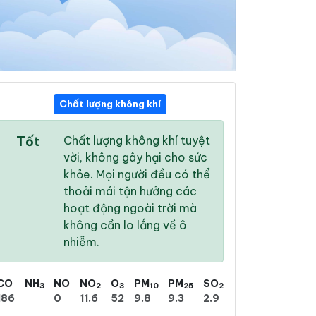
Chất lượng không khí
04:00
05:00
06:00
Tốt
Chất lượng không khí tuyệt
21 °
/
25 °
21 °
/
25 °
22 °
/
26 °
vời, không gây hại cho sức
khỏe. Mọi người đều có thể
thoải mái tận hưởng các
hoạt động ngoài trời mà
không cần lo lắng về ô
18 %
12 %
9 %
nhiễm.
Nhiều mây
Nhiều mây
Nhiều mây
CO
NH
NO
NO
O
PM
PM
SO
3
2
3
10
25
2
186
0
11.6
52
9.8
9.3
2.9