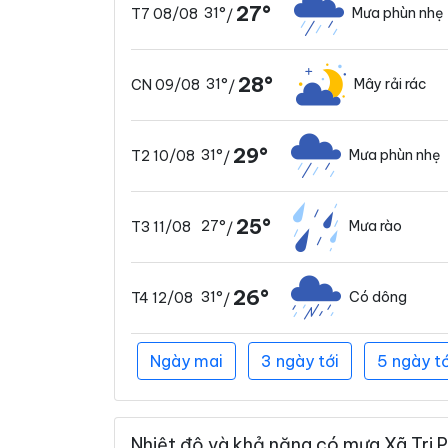
27°
31°
Mưa phùn nhẹ
T7 08/08
/
28°
31°
Mây rải rác
CN 09/08
/
29°
31°
Mưa phùn nhẹ
T2 10/08
/
25°
27°
Mưa rào
T3 11/08
/
26°
31°
Có dông
T4 12/08
/
Ngày mai
3 ngày tới
5 ngày tớ
Nhiệt độ và khả năng có mưa Xã Tri P