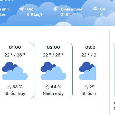
 nhìn
Gió
Điểm ngưng
UV
 km
5.9 km/h
21.84 °
0
01:00
02:00
03:00
22 °
/
26 °
22 °
/
26 °
22 °
/
25 °
53 %
44 %
29 %
Nhiều mây
Nhiều mây
Nhiều mây