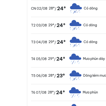
24°
28°
Có dông
CN 02/08
/
24°
29°
Có dông
T2 03/08
/
24°
29°
Có dông
T3 04/08
/
24°
29°
Mưa phùn dày
T4 05/08
/
23°
28°
Dông kèm mưa
T5 06/08
/
24°
28°
Mưa phùn
T6 07/08
/