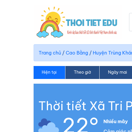
Trang chủ
/
Cao Bằng
/
Huyện Trùng Khá
Hiện tại
Theo giờ
Ngày mai
Thời tiết Xã Tri
22°
Nhiều mây
Cảm giác nh