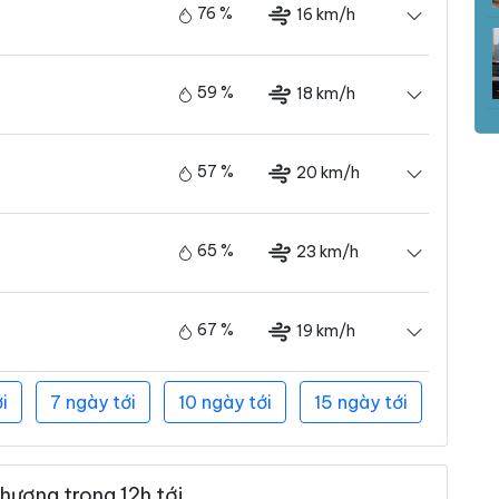
76 %
16 km/h
59 %
18 km/h
57 %
20 km/h
65 %
23 km/h
67 %
19 km/h
i
7 ngày tới
10 ngày tới
15 ngày tới
hương trong 12h tới