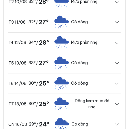
28°
33°
Mưa phùn nhẹ
T2 10/08
/
27°
32°
Có dông
T3 11/08
/
28°
34°
Mưa phùn nhẹ
T4 12/08
/
27°
33°
Có dông
T5 13/08
/
25°
30°
Có dông
T6 14/08
/
Dông kèm mưa đá
25°
30°
T7 15/08
/
nhẹ
24°
29°
Có dông
CN 16/08
/