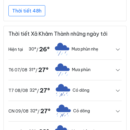
Thời tiết 48h
Thời tiết Xã Khâm Thành những ngày tới
26°
30°
Mưa phùn nhẹ
Hiện tại
/
27°
31°
Mưa phùn
T6 07/08
/
27°
32°
Có dông
T7 08/08
/
27°
32°
Có dông
CN 09/08
/