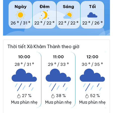
Ngày
Đêm
Sáng
Tối
26 °
/
31 °
22 °
/
22 °
22 °
/
22 °
22 °
/
26 °
Thời tiết Xã Khâm Thành theo giờ
10:00
11:00
12:00
28 °
/
31 °
29 °
/
33 °
30 °
/
35 °
27 %
38 %
52 %
Mưa phùn nhẹ
Mưa phùn nhẹ
Mưa phùn nhẹ