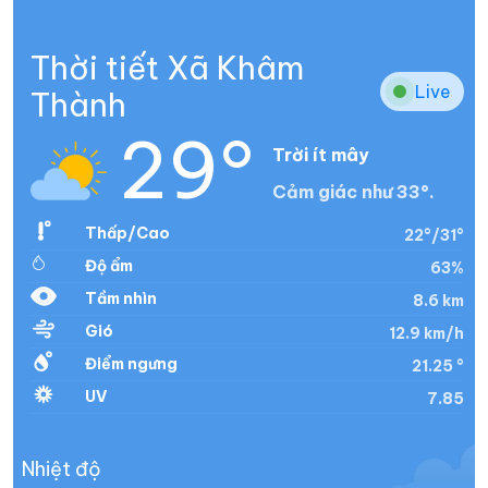
Thời tiết Xã Khâm
Live
Thành
29°
Trời ít mây
Cảm giác như 33°.
Thấp/Cao
22°/31°
Độ ẩm
63%
Tầm nhìn
8.6 km
Gió
12.9 km/h
Điểm ngưng
21.25 °
UV
7.85
Nhiệt độ