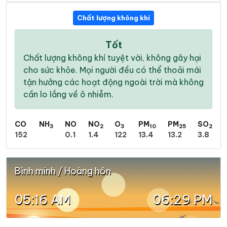
Chất lượng không khí
Tốt
Chất lượng không khí tuyệt vời, không gây hại
cho sức khỏe. Mọi người đều có thể thoải mái
tận hưởng các hoạt động ngoài trời mà không
cần lo lắng về ô nhiễm.
CO
NH
NO
NO
O
PM
PM
SO
3
2
3
10
25
2
152
0.1
1.4
122
13.4
13.2
3.8
Bình minh / Hoàng hôn
05:16 AM
06:29 PM