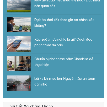
Mây đen báo hiệu mưa thế nào? Dấu hiệu
nên quan sát
Dự báo thời tiết theo giờ có chính xác
không?
Xác suất mưa nghĩa là gì? Cách đọc
phần trăm dự báo
Chuẩn bị nhà trước bão: Checklist dễ
thực hiện
Lái xe khi mưa lớn: Nguyên tắc an toàn
cần nhớ
Thời tiết Xã Khâm Thành