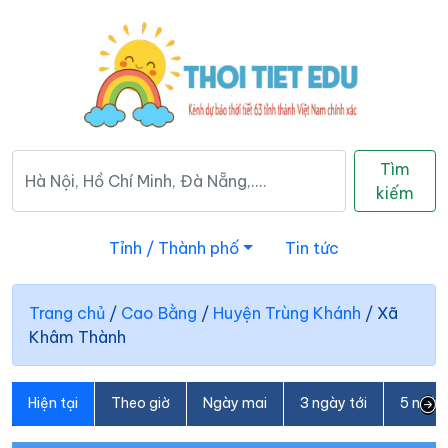
Tìm
kiếm
Tỉnh / Thành phố
Tin tức
Trang chủ
/
Cao Bằng
/
Huyện Trùng Khánh
/
Xã
Khâm Thành
Hiện tại
Theo giờ
Ngày mai
3 ngày tới
5 ngày 