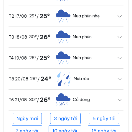
25°
29°
Mưa phùn nhẹ
T2 17/08
/
26°
30°
Mưa phùn
T3 18/08
/
25°
28°
Mưa phùn
T4 19/08
/
24°
28°
Mưa rào
T5 20/08
/
26°
30°
Có dông
T6 21/08
/
Ngày mai
3 ngày tới
5 ngày tới
7 ngày tới
10 ngày tới
15 ngày tới