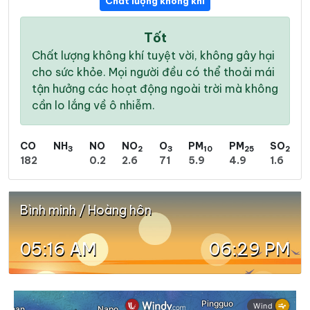
Chất lượng không khí
Tốt
Chất lượng không khí tuyệt vời, không gây hại
cho sức khỏe. Mọi người đều có thể thoải mái
tận hưởng các hoạt động ngoài trời mà không
cần lo lắng về ô nhiễm.
CO
NH
NO
NO
O
PM
PM
SO
3
2
3
10
25
2
182
0.2
2.6
71
5.9
4.9
1.6
Bình minh / Hoàng hôn
05:16 AM
06:29 PM