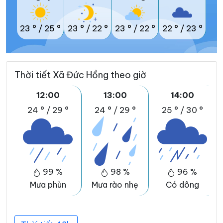
23 °
/
25 °
23 °
/
22 °
23 °
/
22 °
22 °
/
23 °
Thời tiết Xã Đức Hồng theo giờ
12:00
13:00
14:00
24 °
/
29 °
24 °
/
29 °
25 °
/
30 °
99 %
98 %
96 %
Mưa phùn
Mưa rào nhẹ
Có dông