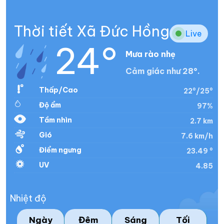
Thời tiết Xã Đức Hồng
Live
24°
Mưa rào nhẹ
Cảm giác như 28°.
Thấp/Cao
22°/25°
Độ ẩm
97%
Tầm nhìn
2.7 km
Gió
7.6 km/h
Điểm ngưng
23.49 °
UV
4.85
Nhiệt độ
Ngày
Đêm
Sáng
Tối