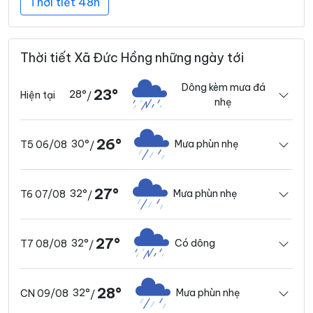
Thời tiết 48h
Thời tiết Xã Đức Hồng những ngày tới
Dông kèm mưa đá
23°
28°
Hiện tại
/
nhẹ
26°
30°
Mưa phùn nhẹ
T5 06/08
/
27°
32°
Mưa phùn nhẹ
T6 07/08
/
27°
32°
Có dông
T7 08/08
/
28°
32°
Mưa phùn nhẹ
CN 09/08
/