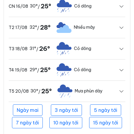
25°
30°
Có dông
CN 16/08
/
28°
32°
Nhiều mây
T2 17/08
/
26°
31°
Có dông
T3 18/08
/
25°
29°
Có dông
T4 19/08
/
25°
30°
Mưa phùn dày
T5 20/08
/
Ngày mai
3 ngày tới
5 ngày tới
7 ngày tới
10 ngày tới
15 ngày tới