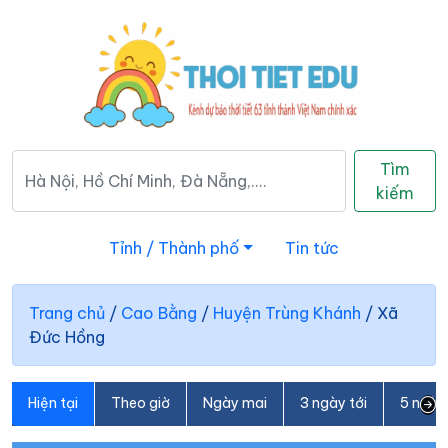
Tìm
kiếm
Tỉnh / Thành phố
Tin tức
Trang chủ
/
Cao Bằng
/
Huyện Trùng Khánh
/
Xã
Đức Hồng
Hiện tại
Theo giờ
Ngày mai
3 ngày tới
5 ngày 