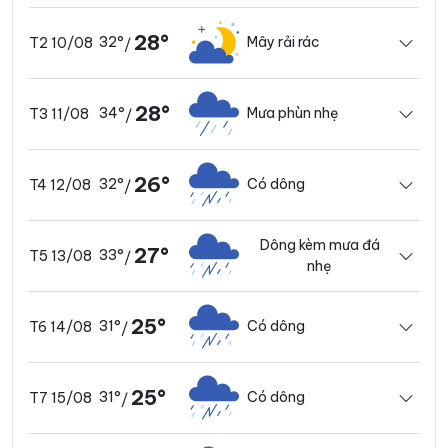
28°
32°
Mây rải rác
T2 10/08
/
28°
34°
Mưa phùn nhẹ
T3 11/08
/
26°
32°
Có dông
T4 12/08
/
Dông kèm mưa đá
27°
33°
T5 13/08
/
nhẹ
25°
31°
Có dông
T6 14/08
/
25°
31°
Có dông
T7 15/08
/