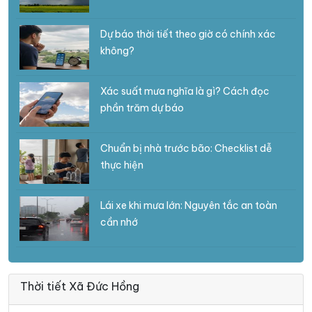
Dự báo thời tiết theo giờ có chính xác
không?
Xác suất mưa nghĩa là gì? Cách đọc
phần trăm dự báo
Chuẩn bị nhà trước bão: Checklist dễ
thực hiện
Lái xe khi mưa lớn: Nguyên tắc an toàn
cần nhớ
Thời tiết Xã Đức Hồng