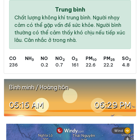
Trung bình
Chất lượng không khí trung bình. Người nhạy
cảm có thể gặp vấn đề sức khỏe. Người bình
thường có thể cảm thấy khó chịu nếu tiếp xúc
lâu. Cân nhắc ở trong nhà.
CO
NH
NO
NO
O
PM
PM
SO
3
2
3
10
25
2
236
0.2
0.7
161
22.6
22.2
4.8
Bình minh / Hoàng hôn
05:16 AM
06:29 PM