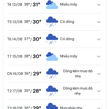
31°
38°
Nhiều mây
T4 12/08
/
30°
38°
Có dông
T5 13/08
/
30°
37°
Có dông
T6 14/08
/
30°
38°
Nhiều mây
T7 15/08
/
Dông kèm mưa đá
29°
36°
CN 16/08
/
nhẹ
Dông kèm mưa đá
28°
35°
T2 17/08
/
nhẹ
29°
36°
Mưa phùn nhẹ
T3 18/08
/