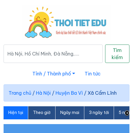
Tìm
kiếm
Tỉnh / Thành phố
Tin tức
Trang chủ
/
Hà Nội
/
Huyện Ba Vì
/
Xã Cẩm Lĩnh
Hiện tại
Theo giờ
Ngày mai
3 ngày tới
5 ngày 