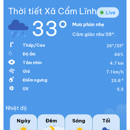
Thời tiết Xã Cẩm Lĩnh
Live
33°
Mưa phùn nhẹ
Cảm giác như 38°.
Thấp/Cao
26°/33°
Độ ẩm
66%
Tầm nhìn
4.7 km
Gió
7.1 km/h
Điểm ngưng
25.8 °
UV
5.5
Nhiệt độ
Ngày
Đêm
Sáng
Tối