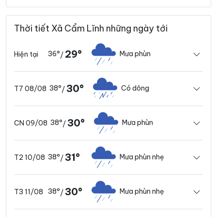
Thời tiết Xã Cẩm Lĩnh những ngày tới
29°
36°
Mưa phùn
Hiện tại
/
30°
38°
Có dông
T7 08/08
/
30°
38°
Mưa phùn
CN 09/08
/
31°
38°
Mưa phùn nhẹ
T2 10/08
/
30°
38°
Mưa phùn nhẹ
T3 11/08
/