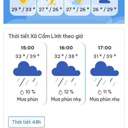
29 °
/
33 °
27 °
/
26 °
27 °
/
26 °
26 °
/
29 °
Thời tiết Xã Cẩm Lĩnh theo giờ
15:00
16:00
17:00
33 °
/
39 °
32 °
/
38 °
31 °
/
39 °
10 %
12 %
11 %
Mưa phùn
Mưa phùn nhẹ
Mưa phùn nhẹ
Thời tiết 48h