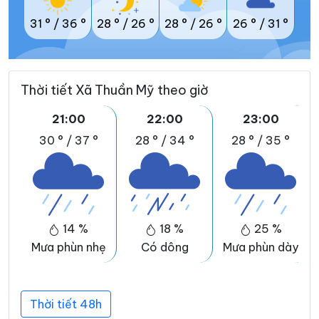
31 °
/
36 °
28 °
/
26 °
28 °
/
26 °
26 °
/
31 °
Thời tiết Xã Thuần Mỹ theo giờ
21:00
22:00
23:00
30 °
/
37 °
28 °
/
34 °
28 °
/
35 °
14 %
18 %
25 %
Mưa phùn nhẹ
Có dông
Mưa phùn dày
Thời tiết 48h