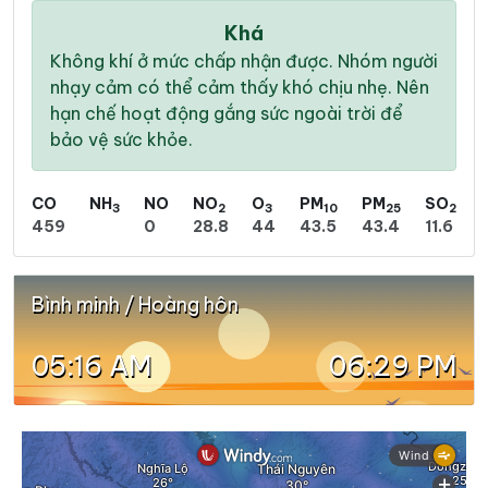
Khá
Không khí ở mức chấp nhận được. Nhóm người
nhạy cảm có thể cảm thấy khó chịu nhẹ. Nên
hạn chế hoạt động gắng sức ngoài trời để
bảo vệ sức khỏe.
CO
NH
NO
NO
O
PM
PM
SO
3
2
3
10
25
2
459
0
28.8
44
43.5
43.4
11.6
Bình minh / Hoàng hôn
05:16 AM
06:29 PM