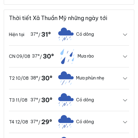
Thời tiết Xã Thuần Mỹ những ngày tới
31°
37°
Có dông
Hiện tại
/
30°
37°
Mưa rào
CN 09/08
/
30°
38°
Mưa phùn nhẹ
T2 10/08
/
30°
37°
Có dông
T3 11/08
/
29°
37°
Có dông
T4 12/08
/