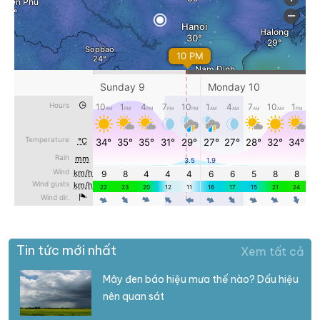
Tin tức mới nhất
Xem tất cả
Mây đen báo hiệu mưa thế nào? Dấu hiệu
nên quan sát