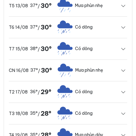
30°
37°
Mưa phùn nhẹ
T5 13/08
/
30°
37°
Có dông
T6 14/08
/
30°
38°
Có dông
T7 15/08
/
30°
37°
Mưa phùn nhẹ
CN 16/08
/
29°
36°
Có dông
T2 17/08
/
28°
35°
Có dông
T3 18/08
/
28°
35°
Mưa phùn dày
T4 19/08
/