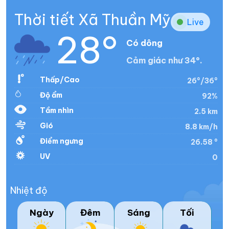
Thời tiết Xã Thuần Mỹ
Live
28°
Có dông
Cảm giác như 34°.
Thấp/Cao
26°/36°
Độ ẩm
92%
Tầm nhìn
2.5 km
Gió
8.8 km/h
Điểm ngưng
26.58 °
UV
0
Nhiệt độ
Ngày
Đêm
Sáng
Tối