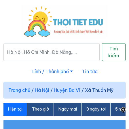
Tìm
kiếm
Tỉnh / Thành phố
Tin tức
Trang chủ
/
Hà Nội
/
Huyện Ba Vì
/
Xã Thuần Mỹ
Hiện tại
Theo giờ
Ngày mai
3 ngày tới
5 ngày 