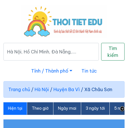
Tìm
kiếm
Tỉnh / Thành phố
Tin tức
Trang chủ
/
Hà Nội
/
Huyện Ba Vì
/
Xã Châu Sơn
Hiện tại
Theo giờ
Ngày mai
3 ngày tới
5 ngày 