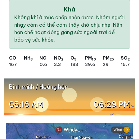
Khá
Không khí ở mức chấp nhận được. Nhóm người
nhạy cảm có thể cảm thấy khó chịu nhẹ. Nên
hạn chế hoạt động gắng sức ngoài trời để
bảo vệ sức khỏe.
CO
NH
NO
NO
O
PM
PM
SO
3
2
3
10
25
2
167
0.6
3.3
183
29.6
29
15.7
Bình minh / Hoàng hôn
05:16 AM
06:29 PM