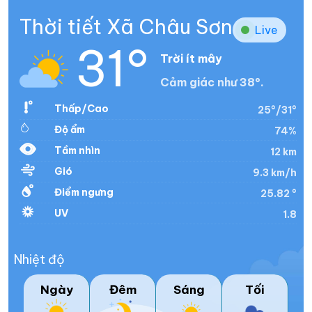
Thời tiết Xã Châu Sơn
Live
31°
Trời ít mây
Cảm giác như 38°.
Thấp/Cao
25°/31°
Độ ẩm
74%
Tầm nhìn
12 km
Gió
9.3 km/h
Điểm ngưng
25.82 °
UV
1.8
Nhiệt độ
Ngày
Đêm
Sáng
Tối