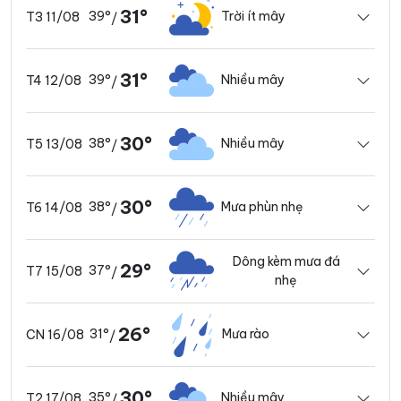
31°
39°
Trời ít mây
T3 11/08
/
31°
39°
Nhiều mây
T4 12/08
/
30°
38°
Nhiều mây
T5 13/08
/
30°
38°
Mưa phùn nhẹ
T6 14/08
/
Dông kèm mưa đá
29°
37°
T7 15/08
/
nhẹ
26°
31°
Mưa rào
CN 16/08
/
30°
35°
Nhiều mây
T2 17/08
/