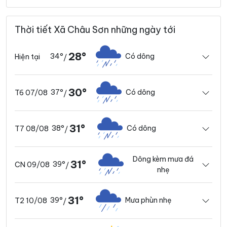
Thời tiết Xã Châu Sơn những ngày tới
28°
34°
Có dông
Hiện tại
/
30°
37°
Có dông
T6 07/08
/
31°
38°
Có dông
T7 08/08
/
Dông kèm mưa đá
31°
39°
CN 09/08
/
nhẹ
31°
39°
Mưa phùn nhẹ
T2 10/08
/