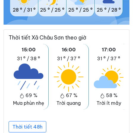
28 °
/
31 °
25 °
/
25 °
25 °
/
25 °
25 °
/
28 °
Thời tiết Xã Châu Sơn theo giờ
15:00
16:00
17:00
31 °
/
38 °
31 °
/
37 °
31 °
/
37 °
69 %
67 %
58 %
Mưa phùn nhẹ
Trời quang
Trời ít mây
Thời tiết 48h