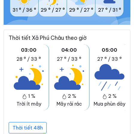
31 °
/
36 °
29 °
/
27 °
29 °
/
27 °
27 °
/
31 °
Thời tiết Xã Phú Châu theo giờ
03:00
04:00
05:00
28 °
/
33 °
27 °
/
33 °
27 °
/
33 °
1 %
2 %
2 %
Trời ít mây
Mây rải rác
Mưa phùn dày
Thời tiết 48h