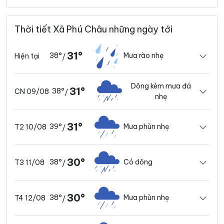
Thời tiết Xã Phú Châu những ngày tới
31°
38°
Mưa rào nhẹ
Hiện tại
/
Dông kèm mưa đá
31°
38°
CN 09/08
/
nhẹ
31°
39°
Mưa phùn nhẹ
T2 10/08
/
30°
38°
Có dông
T3 11/08
/
30°
38°
Mưa phùn nhẹ
T4 12/08
/