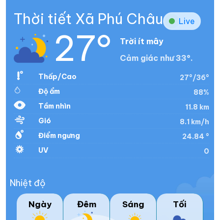
Thời tiết Xã Phú Châu
Live
27°
Trời ít mây
Cảm giác như 33°.
Thấp/Cao
27°/36°
Độ ẩm
88%
Tầm nhìn
11.8 km
Gió
8.1 km/h
Điểm ngưng
24.84 °
UV
0
Nhiệt độ
Ngày
Đêm
Sáng
Tối