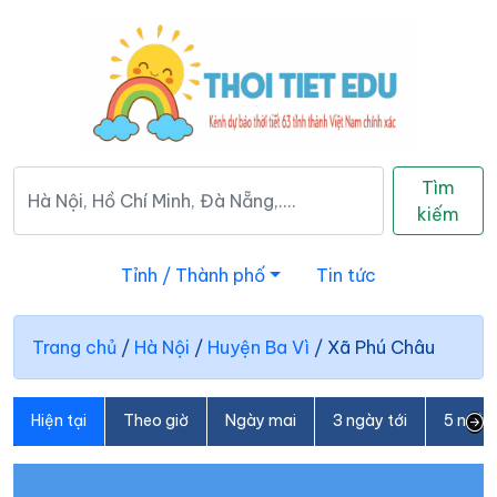
Tìm
kiếm
Tỉnh / Thành phố
Tin tức
Trang chủ
/
Hà Nội
/
Huyện Ba Vì
/
Xã Phú Châu
Hiện tại
Theo giờ
Ngày mai
3 ngày tới
5 ngày 