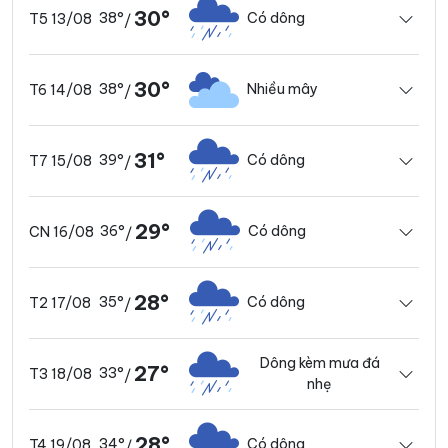
30°
38°
Có dông
T5 13/08
/
30°
38°
Nhiều mây
T6 14/08
/
31°
39°
Có dông
T7 15/08
/
29°
36°
Có dông
CN 16/08
/
28°
35°
Có dông
T2 17/08
/
Dông kèm mưa đá
27°
33°
T3 18/08
/
nhẹ
28°
34°
Có dông
T4 19/08
/