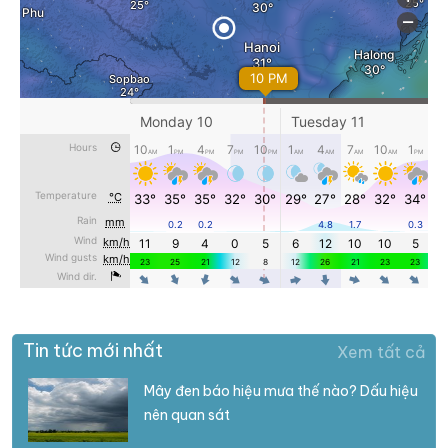
Tin tức mới nhất
Xem tất cả
Mây đen báo hiệu mưa thế nào? Dấu hiệu
nên quan sát