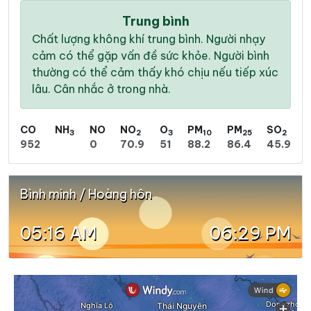
Trung bình
Chất lượng không khí trung bình. Người nhạy
cảm có thể gặp vấn đề sức khỏe. Người bình
thường có thể cảm thấy khó chịu nếu tiếp xúc
lâu. Cân nhắc ở trong nhà.
CO
NH
NO
NO
O
PM
PM
SO
3
2
3
10
25
2
952
0
70.9
51
88.2
86.4
45.9
Bình minh / Hoàng hôn
05:16 AM
06:29 PM