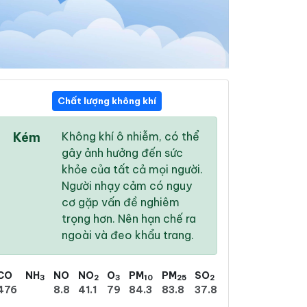
Chất lượng không khí
12:00
13:00
14:00
Kém
Không khí ô nhiễm, có thể
34 °
/
41 °
34 °
/
41 °
35 °
/
42 °
gây ảnh hưởng đến sức
khỏe của tất cả mọi người.
Người nhạy cảm có nguy
cơ gặp vấn đề nghiêm
trọng hơn. Nên hạn chế ra
1 %
4 %
13 %
ngoài và đeo khẩu trang.
Mây rải rác
Trời ít mây
Trời quang
CO
NH
NO
NO
O
PM
PM
SO
3
2
3
10
25
2
476
8.8
41.1
79
84.3
83.8
37.8