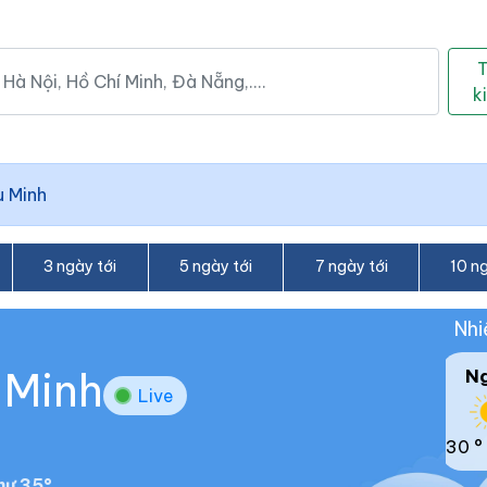
k
u Minh
3 ngày tới
5 ngày tới
7 ngày tới
10 ng
Nhi
 Minh
N
Live
30 °
hư 35°.