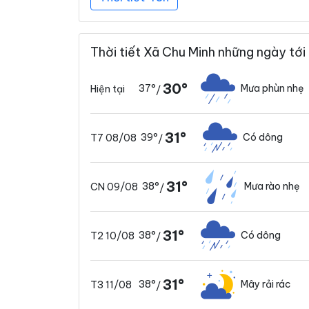
Thời tiết Xã Chu Minh những ngày tới
30°
37°
Mưa phùn nhẹ
Hiện tại
/
31°
39°
Có dông
T7 08/08
/
31°
38°
Mưa rào nhẹ
CN 09/08
/
31°
38°
Có dông
T2 10/08
/
31°
38°
Mây rải rác
T3 11/08
/