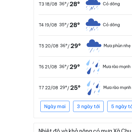
28°
36°
Có dông
T3 18/08
/
28°
35°
Có dông
T4 19/08
/
29°
36°
Mưa phùn nhẹ
T5 20/08
/
29°
36°
Mưa rào mạnh
T6 21/08
/
25°
29°
Mưa rào mạnh
T7 22/08
/
Ngày mai
3 ngày tới
5 ngày tớ
Nhiệt độ và khả năng có mưa Xã Chu 