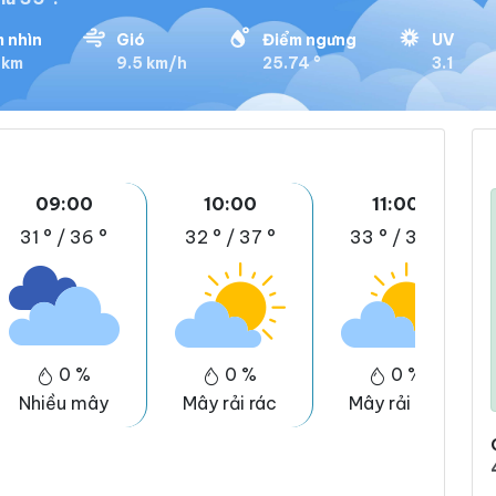
 nhìn
Gió
Điểm ngưng
UV
 km
9.5 km/h
25.74 °
3.1
09:00
10:00
11:00
31 °
/
36 °
32 °
/
37 °
33 °
/
39 °
0 %
0 %
0 %
Nhiều mây
Mây rải rác
Mây rải rác