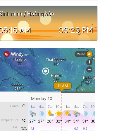
Bình minh / Hoàng hôn
05:16 AM
06:29 PM