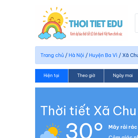
Trang chủ
/
Hà Nội
/
Huyện Ba Vì
/
Xã Ch
Hiện tại
Theo giờ
Ngày mai
Thời tiết Xã Chu
30°
Mây rải rác
Cảm giác n