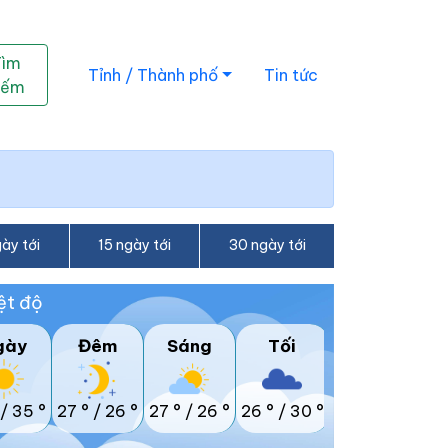
Tìm
Tỉnh / Thành phố
Tin tức
iếm
ày tới
15 ngày tới
30 ngày tới
ệt độ
gày
Đêm
Sáng
Tối
/
35 °
27 °
/
26 °
27 °
/
26 °
26 °
/
30 °