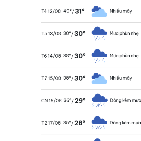
31°
40°
Nhiều mây
T4 12/08
/
30°
38°
Mưa phùn nhẹ
T5 13/08
/
30°
38°
Mưa phùn nhẹ
T6 14/08
/
30°
38°
Nhiều mây
T7 15/08
/
29°
36°
Dông kèm mưa
CN 16/08
/
28°
35°
Dông kèm mưa
T2 17/08
/