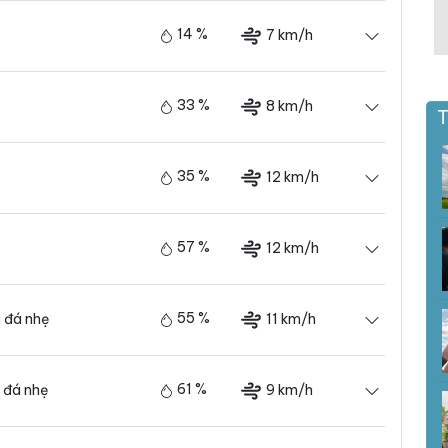
14 %
7 km/h
33 %
8 km/h
T
35 %
12 km/h
57 %
12 km/h
55 %
11 km/h
 đá nhẹ
61 %
9 km/h
 đá nhẹ