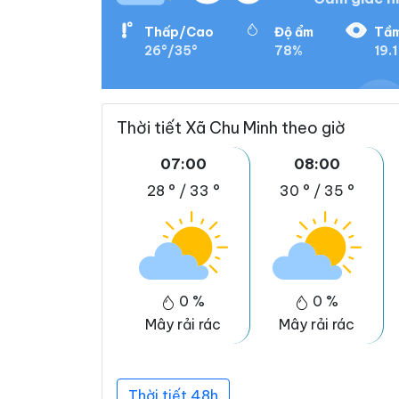
Thấp/Cao
Độ ẩm
Tầm
26°/35°
78%
19.1
Thời tiết Xã Chu Minh theo giờ
07:00
08:00
28 °
/
33 °
30 °
/
35 °
0 %
0 %
Mây rải rác
Mây rải rác
Thời tiết 48h