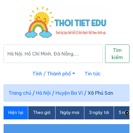
Tìm
kiếm
Tỉnh / Thành phố
Tin tức
Trang chủ
/
Hà Nội
/
Huyện Ba Vì
/
Xã Phú Sơn
Hiện tại
Theo giờ
Ngày mai
3 ngày tới
5 ngày 