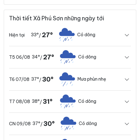
Thời tiết Xã Phú Sơn những ngày tới
27°
33°
Có dông
Hiện tại
/
27°
34°
Có dông
T5 06/08
/
30°
37°
Mưa phùn nhẹ
T6 07/08
/
31°
38°
Có dông
T7 08/08
/
30°
37°
Có dông
CN 09/08
/