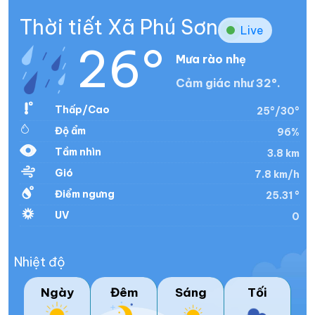
Thời tiết Xã Phú Sơn
Live
26°
Mưa rào nhẹ
Cảm giác như 32°.
Thấp/Cao
25°/30°
Độ ẩm
96%
Tầm nhìn
3.8 km
Gió
7.8 km/h
Điểm ngưng
25.31 °
UV
0
Nhiệt độ
Ngày
Đêm
Sáng
Tối