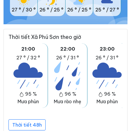
27 °
/
30 °
26 °
/
25 °
26 °
/
25 °
25 °
/
27 °
Thời tiết Xã Phú Sơn theo giờ
21:00
22:00
23:00
27 °
/
32 °
26 °
/
31 °
26 °
/
31 °
95 %
96 %
96 %
Mưa phùn
Mưa rào nhẹ
Mưa phùn
Thời tiết 48h