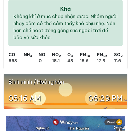
Khá
Không khí ở mức chấp nhận được. Nhóm người
nhạy cảm có thể cảm thấy khó chịu nhẹ. Nên
hạn chế hoạt động gắng sức ngoài trời để
bảo vệ sức khỏe.
CO
NH
NO
NO
O
PM
PM
SO
3
2
3
10
25
2
663
0
18.1
43
18.6
17.9
7.6
Bình minh / Hoàng hôn
05:16 AM
06:29 PM