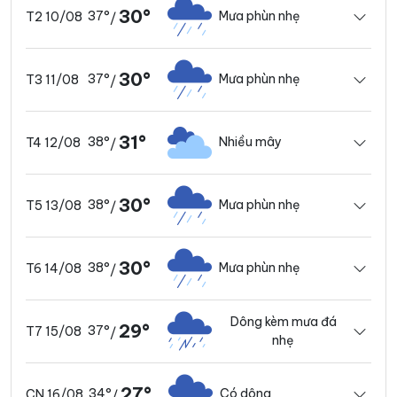
30°
37°
Mưa phùn nhẹ
T2 10/08
/
30°
37°
Mưa phùn nhẹ
T3 11/08
/
31°
38°
Nhiều mây
T4 12/08
/
30°
38°
Mưa phùn nhẹ
T5 13/08
/
30°
38°
Mưa phùn nhẹ
T6 14/08
/
Dông kèm mưa đá
29°
37°
T7 15/08
/
nhẹ
27°
34°
Có dông
CN 16/08
/