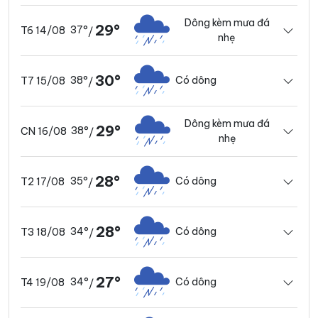
Dông kèm mưa đá
29°
37°
T6 14/08
/
nhẹ
30°
38°
Có dông
T7 15/08
/
Dông kèm mưa đá
29°
38°
CN 16/08
/
nhẹ
28°
35°
Có dông
T2 17/08
/
28°
34°
Có dông
T3 18/08
/
27°
34°
Có dông
T4 19/08
/