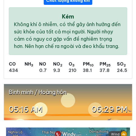
Chất lượng không khí
Kém
Không khí ô nhiễm, có thể gây ảnh hưởng đến
sức khỏe của tất cả mọi người. Người nhạy
cảm có nguy cơ gặp vấn đề nghiêm trọng
hơn. Nên hạn chế ra ngoài và đeo khẩu trang.
CO
NH
NO
NO
O
PM
PM
SO
3
2
3
10
25
2
434
0.7
9.3
210
38.1
37.8
24.5
Bình minh / Hoàng hôn
05:16 AM
06:29 PM