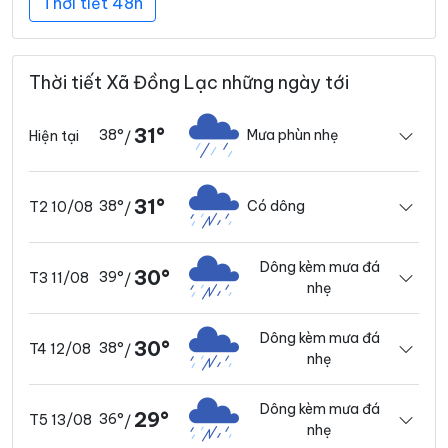
Thời tiết 48h
Thời tiết Xã Đồng Lạc những ngày tới
31°
38°
Mưa phùn nhẹ
Hiện tại
/
31°
38°
Có dông
T2 10/08
/
Dông kèm mưa đá
30°
39°
T3 11/08
/
nhẹ
Dông kèm mưa đá
30°
38°
T4 12/08
/
nhẹ
Dông kèm mưa đá
29°
36°
T5 13/08
/
nhẹ