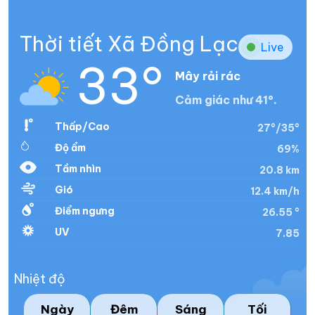
Thời tiết Xã Đồng Lạc
Live
33°
Mây rải rác
Cảm giác như 41°.
Thấp/Cao
27°/35°
Độ ẩm
69%
Tầm nhìn
20.8 km
Gió
12.4 km/h
Điểm ngưng
26.55 °
UV
7.85
Nhiệt độ
Ngày
Đêm
Sáng
Tối