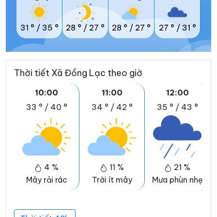
31 °
/
35 °
28 °
/
27 °
28 °
/
27 °
27 °
/
31 °
Thời tiết Xã Đồng Lạc theo giờ
10:00
11:00
12:00
33 °
/
40 °
34 °
/
42 °
35 °
/
43 °
4 %
11 %
21 %
Mây rải rác
Trời ít mây
Mưa phùn nhẹ