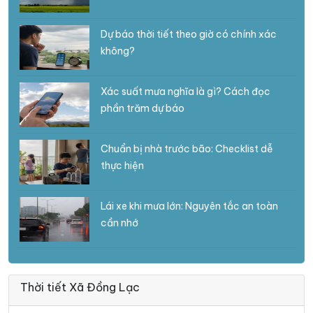
Dự báo thời tiết theo giờ có chính xác
không?
Xác suất mưa nghĩa là gì? Cách đọc
phần trăm dự báo
Chuẩn bị nhà trước bão: Checklist dễ
thực hiện
Lái xe khi mưa lớn: Nguyên tắc an toàn
cần nhớ
Thời tiết Xã Đồng Lạc