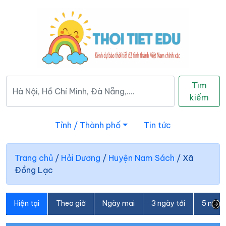
Tìm
kiếm
Tỉnh / Thành phố
Tin tức
Trang chủ
/
Hải Dương
/
Huyện Nam Sách
/
Xã
Đồng Lạc
Hiện tại
Theo giờ
Ngày mai
3 ngày tới
5 ngày 