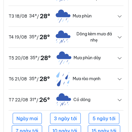
28°
34°
Mưa phùn
T3 18/08
/
Dông kèm mưa đá
28°
35°
T4 19/08
/
nhẹ
28°
35°
Mưa phùn dày
T5 20/08
/
28°
35°
Mưa rào mạnh
T6 21/08
/
26°
31°
Có dông
T7 22/08
/
Ngày mai
3 ngày tới
5 ngày tới
7 ngày tới
10 ngày tới
15 ngày tới