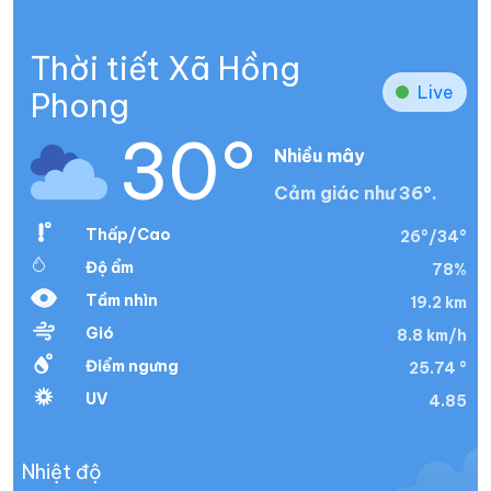
Thời tiết Xã Hồng
Live
Phong
30°
Nhiều mây
Cảm giác như 36°.
Thấp/Cao
26°/34°
Độ ẩm
78%
Tầm nhìn
19.2 km
Gió
8.8 km/h
Điểm ngưng
25.74 °
UV
4.85
Nhiệt độ