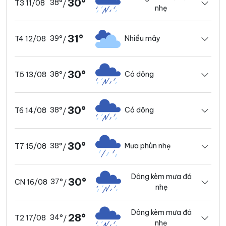
30°
38°
T3 11/08
/
nhẹ
31°
39°
Nhiều mây
T4 12/08
/
30°
38°
Có dông
T5 13/08
/
30°
38°
Có dông
T6 14/08
/
30°
38°
Mưa phùn nhẹ
T7 15/08
/
Dông kèm mưa đá
30°
37°
CN 16/08
/
nhẹ
Dông kèm mưa đá
28°
34°
T2 17/08
/
nhẹ