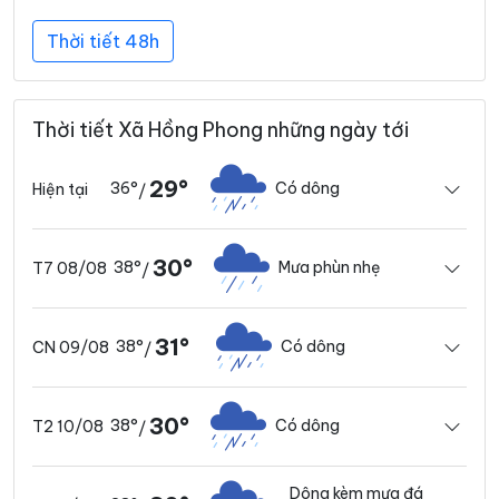
Thời tiết 48h
Thời tiết Xã Hồng Phong những ngày tới
29°
36°
Có dông
Hiện tại
/
30°
38°
Mưa phùn nhẹ
T7 08/08
/
31°
38°
Có dông
CN 09/08
/
30°
38°
Có dông
T2 10/08
/
Dông kèm mưa đá