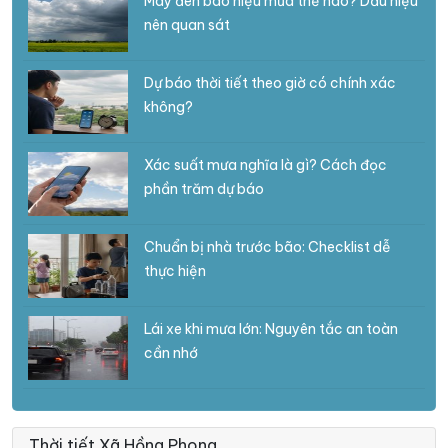
Mây đen báo hiệu mưa thế nào? Dấu hiệu
nên quan sát
Dự báo thời tiết theo giờ có chính xác
không?
Xác suất mưa nghĩa là gì? Cách đọc
phần trăm dự báo
Chuẩn bị nhà trước bão: Checklist dễ
thực hiện
Lái xe khi mưa lớn: Nguyên tắc an toàn
cần nhớ
Thời tiết Xã Hồng Phong