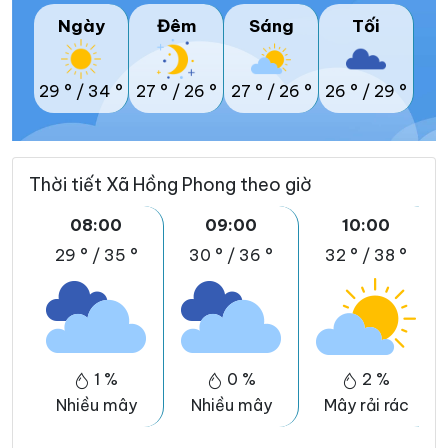
Ngày
Đêm
Sáng
Tối
29 °
/
34 °
27 °
/
26 °
27 °
/
26 °
26 °
/
29 °
Thời tiết Xã Hồng Phong theo giờ
08:00
09:00
10:00
29 °
/
35 °
30 °
/
36 °
32 °
/
38 °
1 %
0 %
2 %
Nhiều mây
Nhiều mây
Mây rải rác