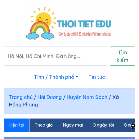
Tìm
kiếm
Tỉnh / Thành phố
Tin tức
Trang chủ
/
Hải Dương
/
Huyện Nam Sách
/
Xã
Hồng Phong
Hiện tại
Theo giờ
Ngày mai
3 ngày tới
5 ngày 