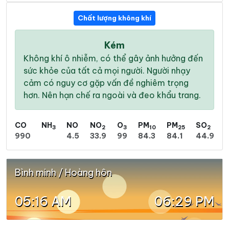
Chất lượng không khí
Kém
Không khí ô nhiễm, có thể gây ảnh hưởng đến
sức khỏe của tất cả mọi người. Người nhạy
cảm có nguy cơ gặp vấn đề nghiêm trọng
hơn. Nên hạn chế ra ngoài và đeo khẩu trang.
CO
NH
NO
NO
O
PM
PM
SO
3
2
3
10
25
2
990
4.5
33.9
99
84.3
84.1
44.9
Bình minh / Hoàng hôn
05:16 AM
06:29 PM