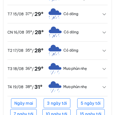
29°
37°
Có dông
T7 15/08
/
28°
35°
Có dông
CN 16/08
/
28°
35°
Có dông
T2 17/08
/
29°
36°
Mưa phùn nhẹ
T3 18/08
/
31°
38°
Mưa phùn nhẹ
T4 19/08
/
Ngày mai
3 ngày tới
5 ngày tới
7 ngày tới
10 ngày tới
15 ngày tới