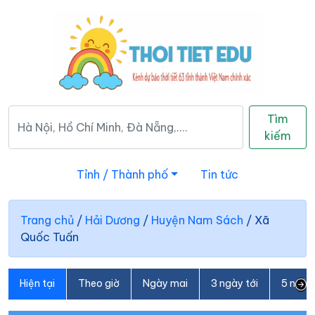
Tìm
kiếm
Tỉnh / Thành phố
Tin tức
Trang chủ
/
Hải Dương
/
Huyện Nam Sách
/
Xã
Quốc Tuấn
Hiện tại
Theo giờ
Ngày mai
3 ngày tới
5 ngày 