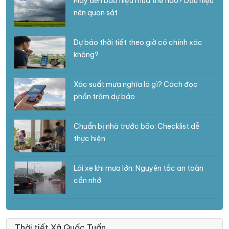
Mây đen báo hiệu mưa thế nào? Dấu hiệu
nên quan sát
Dự báo thời tiết theo giờ có chính xác
không?
Xác suất mưa nghĩa là gì? Cách đọc
phần trăm dự báo
Chuẩn bị nhà trước bão: Checklist dễ
thực hiện
Lái xe khi mưa lớn: Nguyên tắc an toàn
cần nhớ
Thời tiết Xã Quốc Tuấn