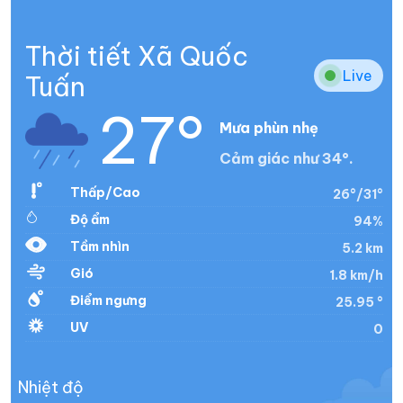
Thời tiết Xã Quốc
Live
Tuấn
27°
Mưa phùn nhẹ
Cảm giác như 34°.
Thấp/Cao
26°/31°
Độ ẩm
94%
Tầm nhìn
5.2 km
Gió
1.8 km/h
Điểm ngưng
25.95 °
UV
0
Nhiệt độ