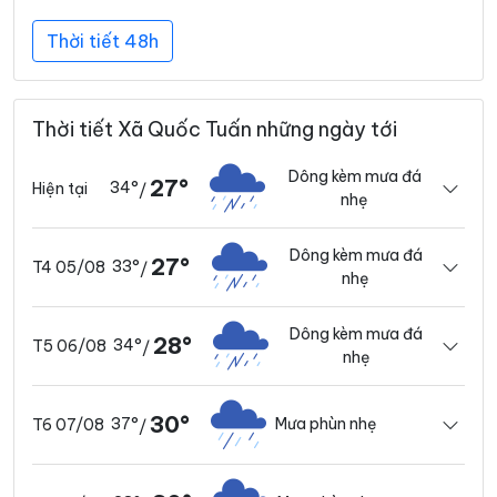
Thời tiết 48h
Thời tiết Xã Quốc Tuấn những ngày tới
Dông kèm mưa đá
27°
34°
Hiện tại
/
nhẹ
Dông kèm mưa đá
27°
33°
T4 05/08
/
nhẹ
Dông kèm mưa đá
28°
34°
T5 06/08
/
nhẹ
30°
37°
Mưa phùn nhẹ
T6 07/08
/