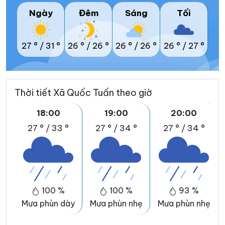
Ngày
Đêm
Sáng
Tối
27 °
/
31 °
26 °
/
26 °
26 °
/
26 °
26 °
/
27 °
Thời tiết Xã Quốc Tuấn theo giờ
18:00
19:00
20:00
27 °
/
33 °
27 °
/
34 °
27 °
/
34 °
100 %
100 %
93 %
Mưa phùn dày
Mưa phùn nhẹ
Mưa phùn nhẹ