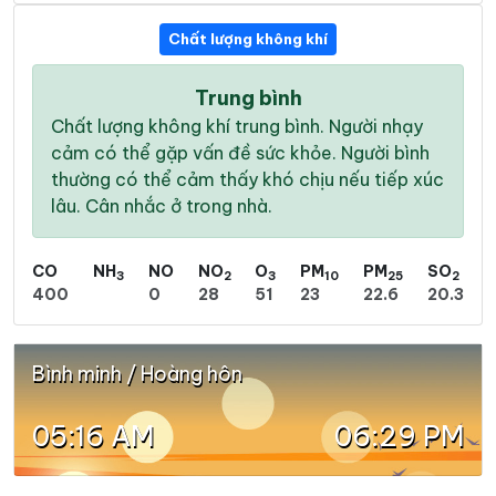
Chất lượng không khí
Trung bình
Chất lượng không khí trung bình. Người nhạy
cảm có thể gặp vấn đề sức khỏe. Người bình
thường có thể cảm thấy khó chịu nếu tiếp xúc
lâu. Cân nhắc ở trong nhà.
CO
NH
NO
NO
O
PM
PM
SO
3
2
3
10
25
2
400
0
28
51
23
22.6
20.3
Bình minh / Hoàng hôn
05:16 AM
06:29 PM