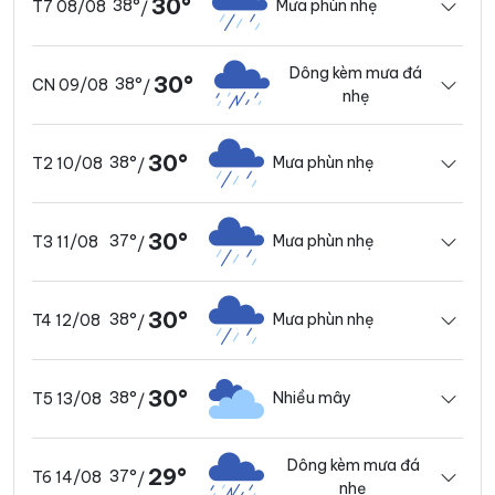
30°
38°
Mưa phùn nhẹ
T7 08/08
/
Dông kèm mưa đá
30°
38°
CN 09/08
/
nhẹ
30°
38°
Mưa phùn nhẹ
T2 10/08
/
30°
37°
Mưa phùn nhẹ
T3 11/08
/
30°
38°
Mưa phùn nhẹ
T4 12/08
/
30°
38°
Nhiều mây
T5 13/08
/
Dông kèm mưa đá
29°
37°
T6 14/08
/
nhẹ