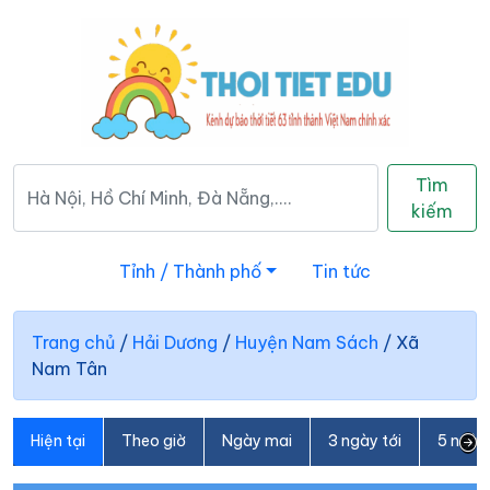
Tìm
kiếm
Tỉnh / Thành phố
Tin tức
Trang chủ
/
Hải Dương
/
Huyện Nam Sách
/
Xã
Nam Tân
Hiện tại
Theo giờ
Ngày mai
3 ngày tới
5 ngày 