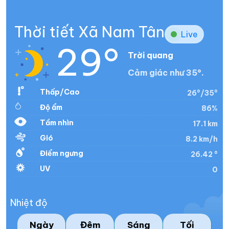
Thời tiết Xã Nam Tân
Live
29°
Trời quang
Cảm giác như 35°.
Thấp/Cao
26°/35°
Độ ẩm
86%
Tầm nhìn
17.1 km
Gió
8.2 km/h
Điểm ngưng
26.42 °
UV
0
Nhiệt độ
Ngày
Đêm
Sáng
Tối