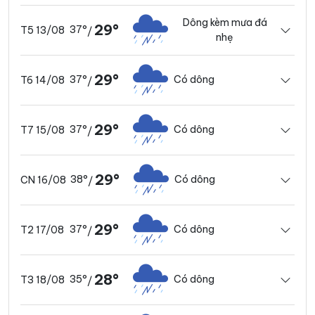
Dông kèm mưa đá
29°
37°
T5 13/08
/
nhẹ
29°
37°
Có dông
T6 14/08
/
29°
37°
Có dông
T7 15/08
/
29°
38°
Có dông
CN 16/08
/
29°
37°
Có dông
T2 17/08
/
28°
35°
Có dông
T3 18/08
/