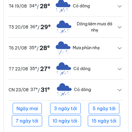
28°
34°
Có dông
T4 19/08
/
Dông kèm mưa đá
29°
36°
T5 20/08
/
nhẹ
28°
35°
Mưa phùn nhẹ
T6 21/08
/
27°
35°
Có dông
T7 22/08
/
31°
37°
Có dông
CN 23/08
/
Ngày mai
3 ngày tới
5 ngày tới
7 ngày tới
10 ngày tới
15 ngày tới