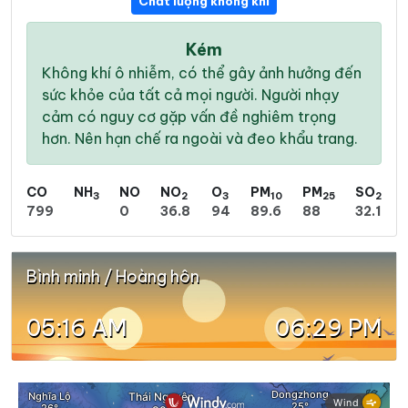
Chất lượng không khí
Kém
Không khí ô nhiễm, có thể gây ảnh hưởng đến
sức khỏe của tất cả mọi người. Người nhạy
cảm có nguy cơ gặp vấn đề nghiêm trọng
hơn. Nên hạn chế ra ngoài và đeo khẩu trang.
CO
NH
NO
NO
O
PM
PM
SO
3
2
3
10
25
2
799
0
36.8
94
89.6
88
32.1
Bình minh / Hoàng hôn
05:16 AM
06:29 PM