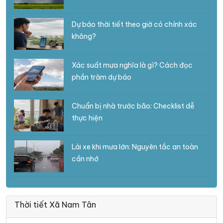
Dự báo thời tiết theo giờ có chính xác
không?
Xác suất mưa nghĩa là gì? Cách đọc
phần trăm dự báo
Chuẩn bị nhà trước bão: Checklist dễ
thực hiện
Lái xe khi mưa lớn: Nguyên tắc an toàn
cần nhớ
Thời tiết Xã Nam Tân