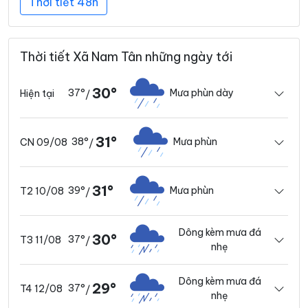
Thời tiết 48h
Thời tiết Xã Nam Tân những ngày tới
30°
37°
Mưa phùn dày
Hiện tại
/
31°
38°
Mưa phùn
CN 09/08
/
31°
39°
Mưa phùn
T2 10/08
/
Dông kèm mưa đá
30°
37°
T3 11/08
/
nhẹ
Dông kèm mưa đá
29°
37°
T4 12/08
/
nhẹ