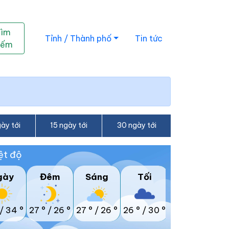
Tìm
Tỉnh / Thành phố
Tin tức
iếm
ày tới
15 ngày tới
30 ngày tới
ệt độ
gày
Đêm
Sáng
Tối
/
34 °
27 °
/
26 °
27 °
/
26 °
26 °
/
30 °