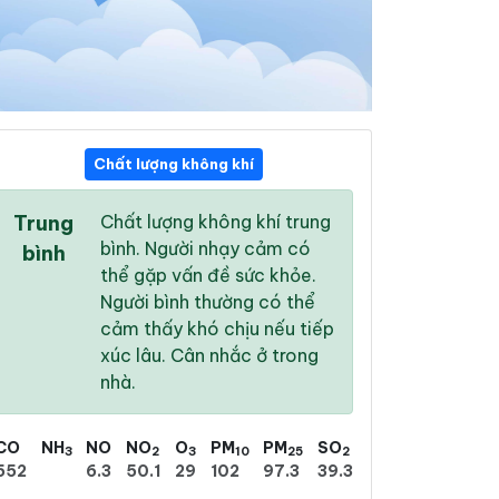
Chất lượng không khí
11:00
12:00
13:00
Trung
Chất lượng không khí trung
33 °
/
41 °
33 °
/
43 °
34 °
/
43 °
bình. Người nhạy cảm có
bình
thể gặp vấn đề sức khỏe.
Người bình thường có thể
cảm thấy khó chịu nếu tiếp
xúc lâu. Cân nhắc ở trong
3 %
7 %
12 %
nhà.
Trời quang
Trời quang
Trời quang
CO
NH
NO
NO
O
PM
PM
SO
3
2
3
10
25
2
552
6.3
50.1
29
102
97.3
39.3