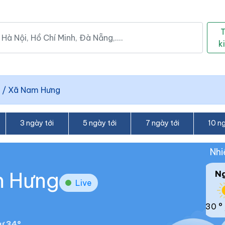
k
/
Xã Nam Hưng
3 ngày tới
5 ngày tới
7 ngày tới
10 ng
Nhi
m Hưng
N
Live
30 °
ư 34°.