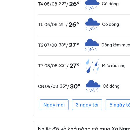
26°
32°
Có dông
T4 05/08
/
26°
31°
Có dông
T5 06/08
/
27°
33°
Dông kèm mưa
T6 07/08
/
27°
33°
Mưa rào nhẹ
T7 08/08
/
30°
36°
Có dông
CN 09/08
/
Ngày mai
3 ngày tới
5 ngày tớ
Nhiệt độ và khả năng có mưa Xã Nam 