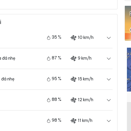
i
35 %
10 km/h
87 %
9 km/h
 đá nhẹ
95 %
15 km/h
 đá nhẹ
88 %
12 km/h
98 %
11 km/h