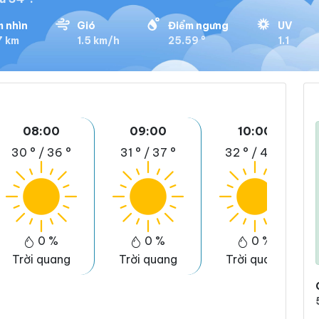
 nhìn
Gió
Điểm ngưng
UV
7 km
1.5 km/h
25.59 °
1.1
08:00
09:00
10:00
30 °
/
36 °
31 °
/
37 °
32 °
/
40 °
0 %
0 %
0 %
Trời quang
Trời quang
Trời quang