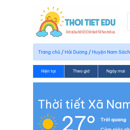
Trang chủ
/
Hải Dương
/
Huyện Nam Sách
Hiện tại
Theo giờ
Ngày mai
Thời tiết Xã Na
27°
Trời quang
Cảm giác nh