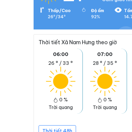
Thấp/Cao
Độ ẩm
Tầm
26°/34°
92%
14.
Thời tiết Xã Nam Hưng theo giờ
06:00
07:00
26 °
/
33 °
28 °
/
35 °
0 %
0 %
Trời quang
Trời quang
Thời tiết 48h