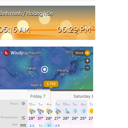
Bình minh / Hoàng hôn
05:16 AM
06:29 PM