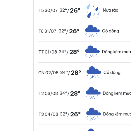
26°
32°
Mưa rào
T5 30/07
/
26°
32°
Có dông
T6 31/07
/
28°
34°
Dông kèm mưa
T7 01/08
/
28°
34°
Có dông
CN 02/08
/
28°
34°
Dông kèm mưa
T2 03/08
/
26°
32°
Dông kèm mưa
T3 04/08
/