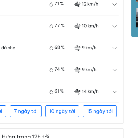
71 %
12 km/h
77 %
10 km/h
68 %
9 km/h
 đá nhẹ
74 %
9 km/h
61 %
14 km/h
i
7 ngày tới
10 ngày tới
15 ngày tới
Hưng trong 12h tới