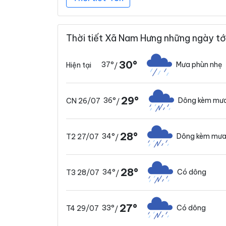
Thời tiết Xã Nam Hưng những ngày tớ
30°
37°
Mưa phùn nhẹ
Hiện tại
/
29°
36°
Dông kèm mưa
CN 26/07
/
28°
34°
Dông kèm mưa
T2 27/07
/
28°
34°
Có dông
T3 28/07
/
27°
33°
Có dông
T4 29/07
/