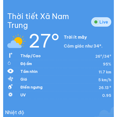
Thời tiết Xã Nam
Live
Trung
27°
Trời ít mây
Cảm giác như 34°.
Thấp/Cao
26°/34°
Độ ẩm
95%
Tầm nhìn
11.7 km
Gió
5 km/h
Điểm ngưng
26.13 °
UV
0.95
Nhiệt độ