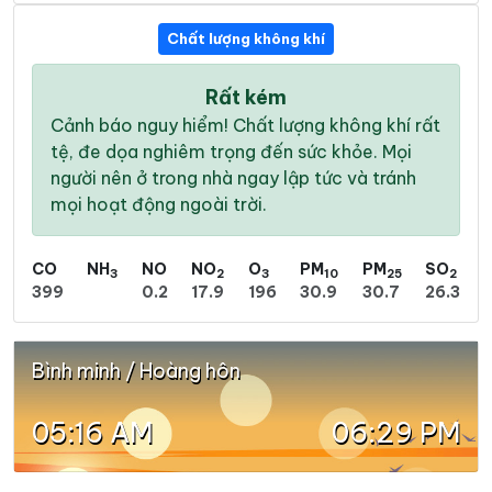
Chất lượng không khí
Rất kém
Cảnh báo nguy hiểm! Chất lượng không khí rất
tệ, đe dọa nghiêm trọng đến sức khỏe. Mọi
người nên ở trong nhà ngay lập tức và tránh
mọi hoạt động ngoài trời.
CO
NH
NO
NO
O
PM
PM
SO
3
2
3
10
25
2
399
0.2
17.9
196
30.9
30.7
26.3
Bình minh / Hoàng hôn
05:16 AM
06:29 PM