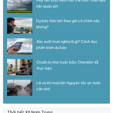
Mây đen báo hiệu mưa thế nào? Dấu hiệu
nên quan sát
Dự báo thời tiết theo giờ có chính xác
không?
Xác suất mưa nghĩa là gì? Cách đọc
phần trăm dự báo
Chuẩn bị nhà trước bão: Checklist dễ
thực hiện
Lái xe khi mưa lớn: Nguyên tắc an toàn
cần nhớ
Thời tiết Xã Nam Trung