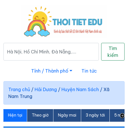
Tìm
kiếm
Tỉnh / Thành phố
Tin tức
Trang chủ
/
Hải Dương
/
Huyện Nam Sách
/
Xã
Nam Trung
Hiện tại
Theo giờ
Ngày mai
3 ngày tới
5 ngày 