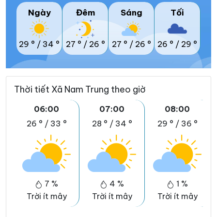
Ngày
Đêm
Sáng
Tối
29 °
/
34 °
27 °
/
26 °
27 °
/
26 °
26 °
/
29 °
Thời tiết Xã Nam Trung theo giờ
06:00
07:00
08:00
26 °
/
33 °
28 °
/
34 °
29 °
/
36 °
7 %
4 %
1 %
Trời ít mây
Trời ít mây
Trời ít mây