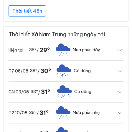
Thời tiết 48h
Thời tiết Xã Nam Trung những ngày tới
29°
36°
Mưa phùn dày
Hiện tại
/
30°
38°
Có dông
T7 08/08
/
31°
38°
Có dông
CN 09/08
/
31°
38°
Mưa phùn nhẹ
T2 10/08
/