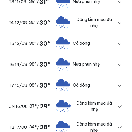
31°
39°
Mưa phùn nhẹ
T3 11/08
/
Dông kèm mưa đá
30°
38°
T4 12/08
/
nhẹ
30°
38°
Có dông
T5 13/08
/
30°
38°
Mưa phùn nhẹ
T6 14/08
/
30°
38°
Có dông
T7 15/08
/
Dông kèm mưa đá
29°
37°
CN 16/08
/
nhẹ
Dông kèm mưa đá
28°
34°
T2 17/08
/
nhẹ