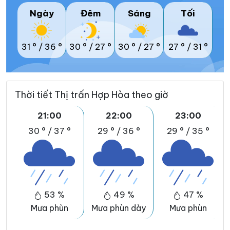
Ngày
Đêm
Sáng
Tối
31 °
/
36 °
30 °
/
27 °
30 °
/
27 °
27 °
/
31 °
Thời tiết Thị trấn Hợp Hòa theo giờ
21:00
22:00
23:00
30 °
/
37 °
29 °
/
36 °
29 °
/
35 °
53 %
49 %
47 %
Mưa phùn
Mưa phùn dày
Mưa phùn