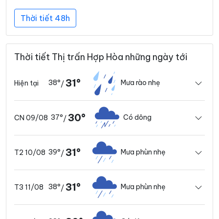
Thời tiết 48h
Thời tiết Thị trấn Hợp Hòa những ngày tới
31°
38°
Mưa rào nhẹ
Hiện tại
/
30°
37°
Có dông
CN 09/08
/
31°
39°
Mưa phùn nhẹ
T2 10/08
/
31°
38°
Mưa phùn nhẹ
T3 11/08
/