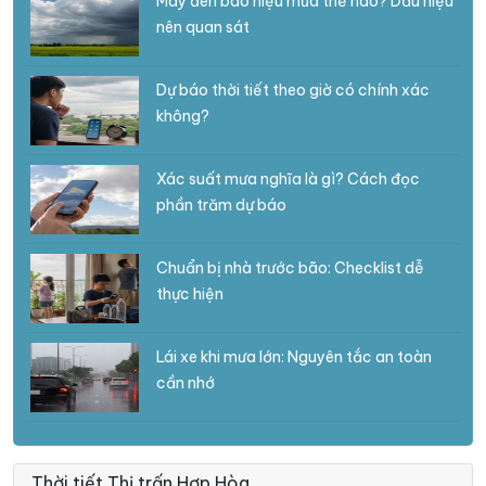
Mây đen báo hiệu mưa thế nào? Dấu hiệu
nên quan sát
Dự báo thời tiết theo giờ có chính xác
không?
Xác suất mưa nghĩa là gì? Cách đọc
phần trăm dự báo
Chuẩn bị nhà trước bão: Checklist dễ
thực hiện
Lái xe khi mưa lớn: Nguyên tắc an toàn
cần nhớ
Thời tiết Thị trấn Hợp Hòa