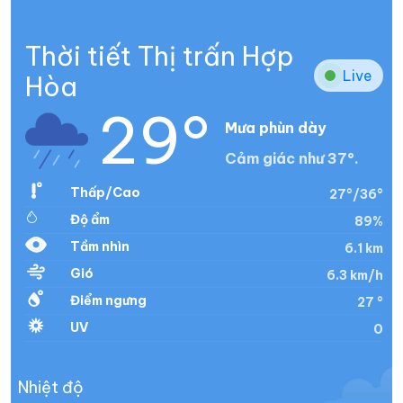
Thời tiết Thị trấn Hợp
Live
Hòa
29°
Mưa phùn dày
Cảm giác như 37°.
Thấp/Cao
27°/36°
Độ ẩm
89%
Tầm nhìn
6.1 km
Gió
6.3 km/h
Điểm ngưng
27 °
UV
0
Nhiệt độ