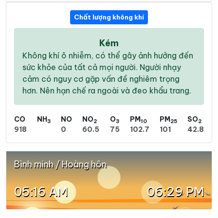
Chất lượng không khí
Kém
Không khí ô nhiễm, có thể gây ảnh hưởng đến
sức khỏe của tất cả mọi người. Người nhạy
cảm có nguy cơ gặp vấn đề nghiêm trọng
hơn. Nên hạn chế ra ngoài và đeo khẩu trang.
CO
NH
NO
NO
O
PM
PM
SO
3
2
3
10
25
2
918
0
60.5
75
102.7
101
42.8
Bình minh / Hoàng hôn
05:16 AM
06:29 PM