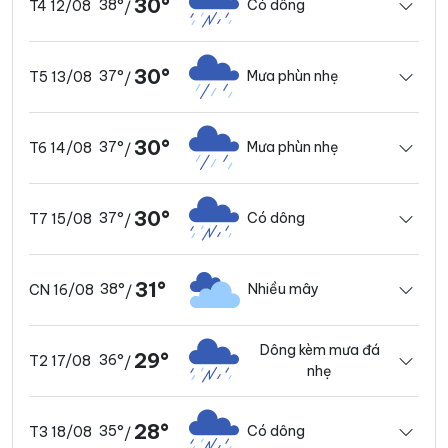
30°
38°
Có dông
T4 12/08
/
30°
37°
Mưa phùn nhẹ
T5 13/08
/
30°
37°
Mưa phùn nhẹ
T6 14/08
/
30°
37°
Có dông
T7 15/08
/
31°
38°
Nhiều mây
CN 16/08
/
Dông kèm mưa đá
29°
36°
T2 17/08
/
nhẹ
28°
35°
Có dông
T3 18/08
/