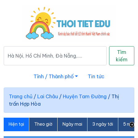
Tìm
kiếm
Tỉnh / Thành phố
Tin tức
Trang chủ
/
Lai Châu
/
Huyện Tam Đường
/
Thị
trấn Hợp Hòa
Hiện tại
Theo giờ
Ngày mai
3 ngày tới
5 ngày 