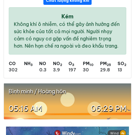
Chất lượng không khí
Kém
Không khí ô nhiễm, có thể gây ảnh hưởng đến
sức khỏe của tất cả mọi người. Người nhạy
cảm có nguy cơ gặp vấn đề nghiêm trọng
hơn. Nên hạn chế ra ngoài và đeo khẩu trang.
CO
NH
NO
NO
O
PM
PM
SO
3
2
3
10
25
2
302
0.3
3.9
197
30
29.8
13
Bình minh / Hoàng hôn
05:16 AM
06:29 PM