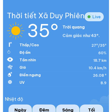
Thời tiết Xã Duy Phiên
Live
35°
Trời quang
Cảm giác như 43°.
Thấp/Cao
27°/35°
Độ ẩm
60%
Tầm nhìn
18.7 km
Gió
10.4 km/h
Điểm ngưng
26.08 °
UV
8.9
Nhiệt độ
Ngày
Đêm
Sáng
Tối