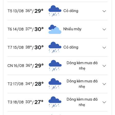
29°
36°
Có dông
T5 13/08
/
30°
37°
Nhiều mây
T6 14/08
/
30°
38°
Có dông
T7 15/08
/
Dông kèm mưa đá
29°
36°
CN 16/08
/
nhẹ
Dông kèm mưa đá
28°
34°
T2 17/08
/
nhẹ
Dông kèm mưa đá
27°
33°
T3 18/08
/
nhẹ