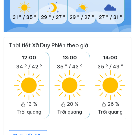
31 °
/
35 °
29 °
/
27 °
29 °
/
27 °
27 °
/
31 °
Thời tiết Xã Duy Phiên theo giờ
12:00
13:00
14:00
34 °
/
42 °
35 °
/
43 °
35 °
/
43 °
13 %
20 %
26 %
Trời quang
Trời quang
Trời quang