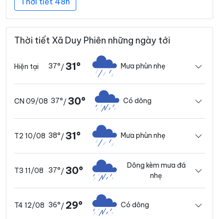
Thời tiết 48h
Thời tiết Xã Duy Phiên những ngày tới
31°
37°
Mưa phùn nhẹ
Hiện tại
/
30°
37°
Có dông
CN 09/08
/
31°
38°
Mưa phùn nhẹ
T2 10/08
/
Dông kèm mưa đá
30°
37°
T3 11/08
/
nhẹ
29°
36°
Có dông
T4 12/08
/