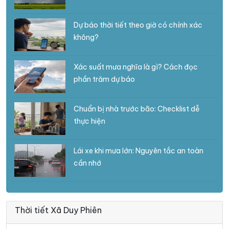
Dự báo thời tiết theo giờ có chính xác
không?
Xác suất mưa nghĩa là gì? Cách đọc
phần trăm dự báo
Chuẩn bị nhà trước bão: Checklist dễ
thực hiện
Lái xe khi mưa lớn: Nguyên tắc an toàn
cần nhớ
Thời tiết Xã Duy Phiên