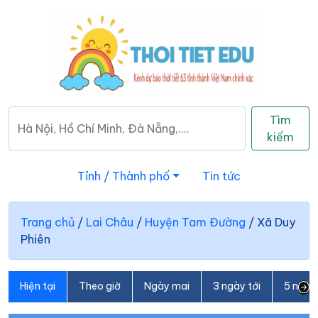
Tìm
kiếm
Tỉnh / Thành phố
Tin tức
Trang chủ
/
Lai Châu
/
Huyện Tam Đường
/
Xã Duy
Phiên
Hiện tại
Theo giờ
Ngày mai
3 ngày tới
5 ngày 