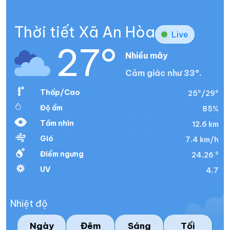
Thời tiết Xã An Hòa
Live
27°
Nhiều mây
Cảm giác như 33°.
Thấp/Cao
25°/29°
Độ ẩm
85%
Tầm nhìn
12.6 km
Gió
7.4 km/h
Điểm ngưng
24.26 °
UV
4.7
Nhiệt độ
Ngày
Đêm
Sáng
Tối