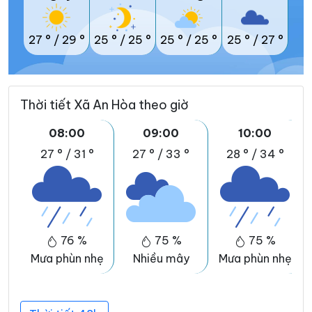
27 °
/
29 °
25 °
/
25 °
25 °
/
25 °
25 °
/
27 °
Thời tiết Xã An Hòa theo giờ
08:00
09:00
10:00
27 °
/
31 °
27 °
/
33 °
28 °
/
34 °
76 %
75 %
75 %
Mưa phùn nhẹ
Nhiều mây
Mưa phùn nhẹ