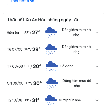
Thời tiết 48h
Thời tiết Xã An Hòa những ngày tới
Dông kèm mưa đá
27°
33°
Hiện tại
/
nhẹ
Dông kèm mưa đá
29°
36°
T6 07/08
/
nhẹ
30°
38°
Có dông
T7 08/08
/
Dông kèm mưa đá
30°
37°
CN 09/08
/
nhẹ
31°
38°
Mưa phùn nhẹ
T2 10/08
/