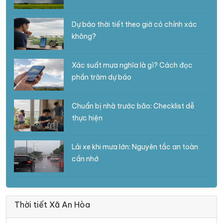
Dự báo thời tiết theo giờ có chính xác
không?
Xác suất mưa nghĩa là gì? Cách đọc
phần trăm dự báo
Chuẩn bị nhà trước bão: Checklist dễ
thực hiện
Lái xe khi mưa lớn: Nguyên tắc an toàn
cần nhớ
Thời tiết Xã An Hòa