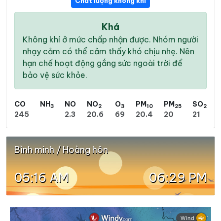
Chất lượng không khí
Khá
Không khí ở mức chấp nhận được. Nhóm người
nhạy cảm có thể cảm thấy khó chịu nhẹ. Nên
hạn chế hoạt động gắng sức ngoài trời để
bảo vệ sức khỏe.
CO
NH
NO
NO
O
PM
PM
SO
3
2
3
10
25
2
245
2.3
20.6
69
20.4
20
21
Bình minh / Hoàng hôn
05:16 AM
06:29 PM