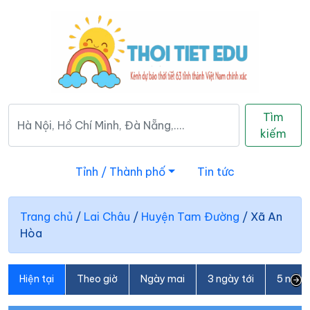
Tìm
kiếm
Tỉnh / Thành phố
Tin tức
Trang chủ
/
Lai Châu
/
Huyện Tam Đường
/
Xã An
Hòa
Hiện tại
Theo giờ
Ngày mai
3 ngày tới
5 ngày 