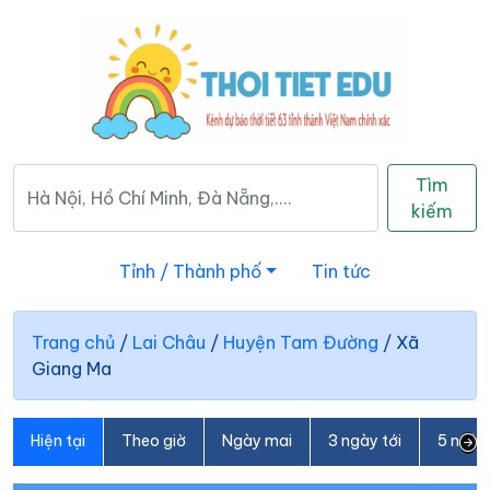
Tìm
kiếm
Tỉnh / Thành phố
Tin tức
Trang chủ
/
Lai Châu
/
Huyện Tam Đường
/
Xã
Giang Ma
Hiện tại
Theo giờ
Ngày mai
3 ngày tới
5 ngày 