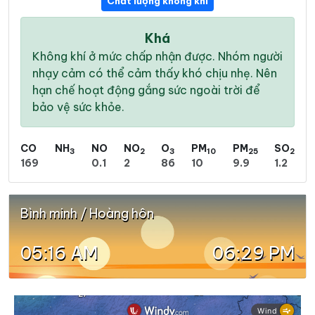
Chất lượng không khí
Khá
Không khí ở mức chấp nhận được. Nhóm người
nhạy cảm có thể cảm thấy khó chịu nhẹ. Nên
hạn chế hoạt động gắng sức ngoài trời để
bảo vệ sức khỏe.
CO
NH
NO
NO
O
PM
PM
SO
3
2
3
10
25
2
169
0.1
2
86
10
9.9
1.2
Bình minh / Hoàng hôn
05:16 AM
06:29 PM