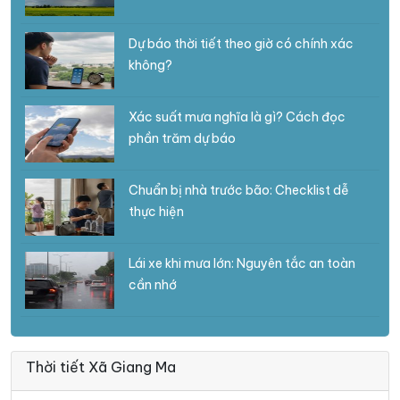
Dự báo thời tiết theo giờ có chính xác
không?
Xác suất mưa nghĩa là gì? Cách đọc
phần trăm dự báo
Chuẩn bị nhà trước bão: Checklist dễ
thực hiện
Lái xe khi mưa lớn: Nguyên tắc an toàn
cần nhớ
Thời tiết Xã Giang Ma