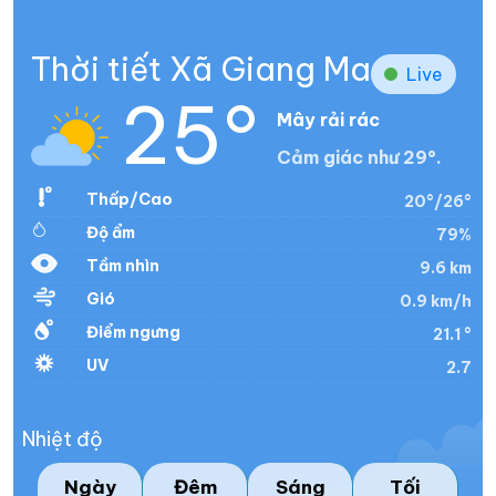
Thời tiết Xã Giang Ma
Live
25°
Mây rải rác
Cảm giác như 29°.
Thấp/Cao
20°/26°
Độ ẩm
79%
Tầm nhìn
9.6 km
Gió
0.9 km/h
Điểm ngưng
21.1 °
UV
2.7
Nhiệt độ
Ngày
Đêm
Sáng
Tối