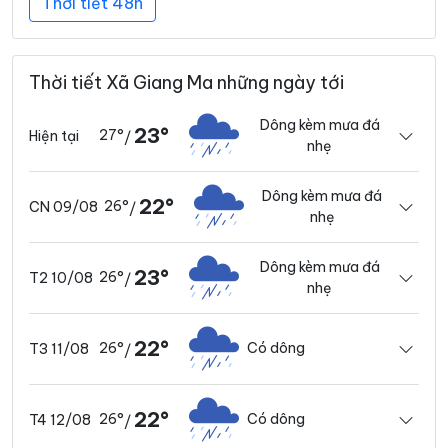
Thời tiết 48h
Thời tiết Xã Giang Ma những ngày tới
Dông kèm mưa đá
23°
27°
Hiện tại
/
nhẹ
Dông kèm mưa đá
22°
26°
CN 09/08
/
nhẹ
Dông kèm mưa đá
23°
26°
T2 10/08
/
nhẹ
22°
26°
Có dông
T3 11/08
/
22°
26°
Có dông
T4 12/08
/