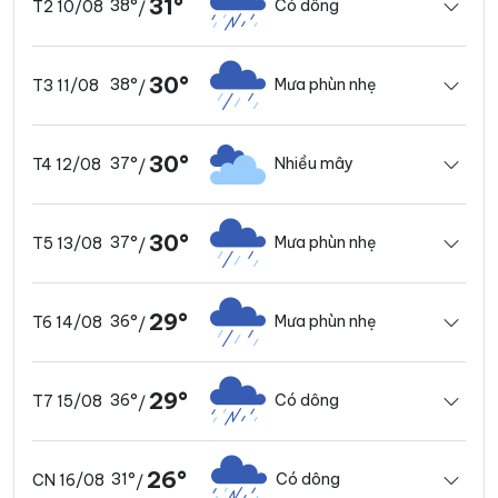
31°
38°
Có dông
T2 10/08
/
30°
38°
Mưa phùn nhẹ
T3 11/08
/
30°
37°
Nhiều mây
T4 12/08
/
30°
37°
Mưa phùn nhẹ
T5 13/08
/
29°
36°
Mưa phùn nhẹ
T6 14/08
/
29°
36°
Có dông
T7 15/08
/
26°
31°
Có dông
CN 16/08
/