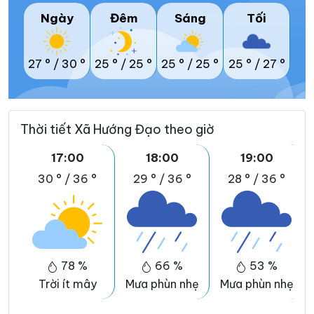
Ngày
Đêm
Sáng
Tối
27 °
/
30 °
25 °
/
25 °
25 °
/
25 °
25 °
/
27 °
Thời tiết Xã Hướng Đạo theo giờ
17:00
18:00
19:00
30 °
/
36 °
29 °
/
36 °
28 °
/
36 °
78 %
66 %
53 %
Trời ít mây
Mưa phùn nhẹ
Mưa phùn nhẹ