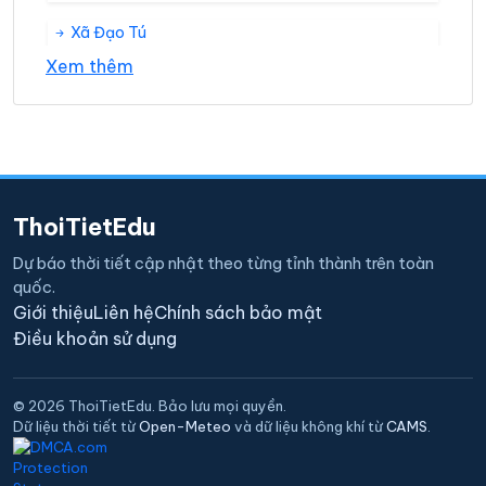
Xã Đạo Tú
Xem thêm
Xã Đồng Tĩnh
Xã Duy Phiên
Xã Giang Ma
ThoiTietEdu
Xã Hồ Thầu
Dự báo thời tiết cập nhật theo từng tỉnh thành trên toàn
quốc.
Xã Hoàng Đan
Giới thiệu
Liên hệ
Chính sách bảo mật
Điều khoản sử dụng
Xã Hoàng Hoa
© 2026 ThoiTietEdu. Bảo lưu mọi quyền.
Xã Hoàng Lâu
Dữ liệu thời tiết từ
Open-Meteo
và dữ liệu không khí từ
CAMS
.
Xã Hợp Thịnh