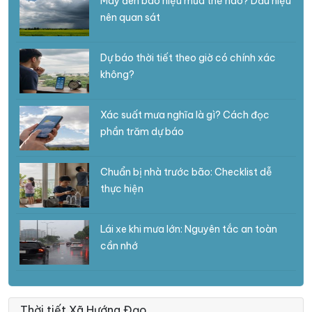
Mây đen báo hiệu mưa thế nào? Dấu hiệu
nên quan sát
Dự báo thời tiết theo giờ có chính xác
không?
Xác suất mưa nghĩa là gì? Cách đọc
phần trăm dự báo
Chuẩn bị nhà trước bão: Checklist dễ
thực hiện
Lái xe khi mưa lớn: Nguyên tắc an toàn
cần nhớ
Thời tiết Xã Hướng Đạo