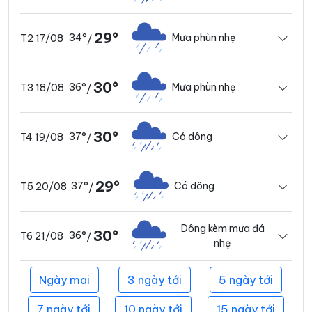
29°
34°
Mưa phùn nhẹ
T2 17/08
/
30°
36°
Mưa phùn nhẹ
T3 18/08
/
30°
37°
Có dông
T4 19/08
/
29°
37°
Có dông
T5 20/08
/
Dông kèm mưa đá
30°
36°
T6 21/08
/
nhẹ
Ngày mai
3 ngày tới
5 ngày tới
7 ngày tới
10 ngày tới
15 ngày tới