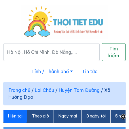
Tìm
kiếm
Tỉnh / Thành phố
Tin tức
Trang chủ
/
Lai Châu
/
Huyện Tam Đường
/
Xã
Hướng Đạo
Hiện tại
Theo giờ
Ngày mai
3 ngày tới
5 ngày 