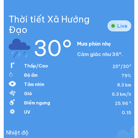
Thời tiết Xã Hướng
Live
Đạo
30°
Mưa phùn nhẹ
Cảm giác như 36°.
Thấp/Cao
25°/30°
Độ ẩm
79%
Tầm nhìn
8.3 km
Gió
6.3 km/h
Điểm ngưng
25.96 °
UV
0.15
Nhiệt độ