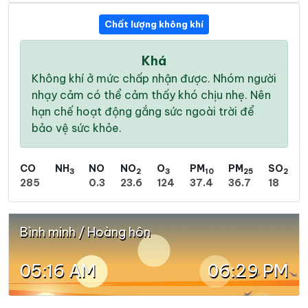
Chất lượng không khí
Khá
Không khí ở mức chấp nhận được. Nhóm người
nhạy cảm có thể cảm thấy khó chịu nhẹ. Nên
hạn chế hoạt động gắng sức ngoài trời để
bảo vệ sức khỏe.
CO
NH
NO
NO
O
PM
PM
SO
3
2
3
10
25
2
285
0.3
23.6
124
37.4
36.7
18
Bình minh / Hoàng hôn
05:16 AM
06:29 PM