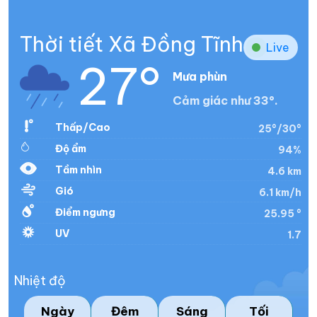
Thời tiết Xã Đồng Tĩnh
Live
27°
Mưa phùn
Cảm giác như 33°.
Thấp/Cao
25°/30°
Độ ẩm
94%
Tầm nhìn
4.6 km
Gió
6.1 km/h
Điểm ngưng
25.95 °
UV
1.7
Nhiệt độ
Ngày
Đêm
Sáng
Tối