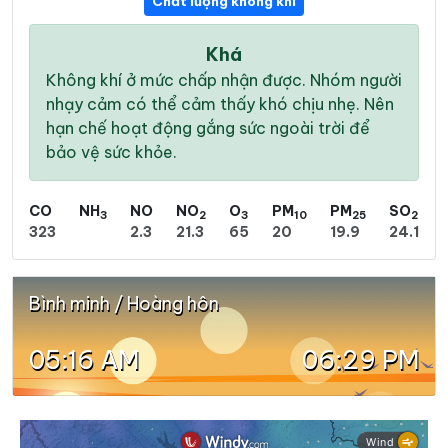
Chất lượng không khí
Khá
Không khí ở mức chấp nhận được. Nhóm người
nhạy cảm có thể cảm thấy khó chịu nhẹ. Nên
hạn chế hoạt động gắng sức ngoài trời để
bảo vệ sức khỏe.
CO
NH
NO
NO
O
PM
PM
SO
3
2
3
10
25
2
323
2.3
21.3
65
20
19.9
24.1
Bình minh / Hoàng hôn
05:16 AM
06:29 PM