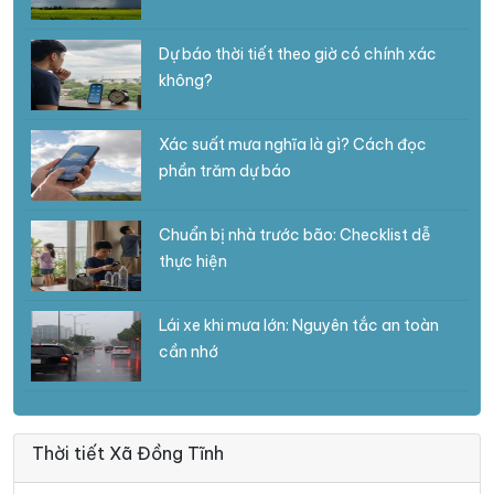
Dự báo thời tiết theo giờ có chính xác
không?
Xác suất mưa nghĩa là gì? Cách đọc
phần trăm dự báo
Chuẩn bị nhà trước bão: Checklist dễ
thực hiện
Lái xe khi mưa lớn: Nguyên tắc an toàn
cần nhớ
Thời tiết Xã Đồng Tĩnh