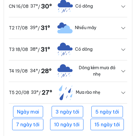
30°
37°
Có dông
CN 16/08
/
31°
39°
Nhiều mây
T2 17/08
/
31°
38°
Có dông
T3 18/08
/
Dông kèm mưa đá
28°
34°
T4 19/08
/
nhẹ
27°
33°
Mưa rào nhẹ
T5 20/08
/
Ngày mai
3 ngày tới
5 ngày tới
7 ngày tới
10 ngày tới
15 ngày tới