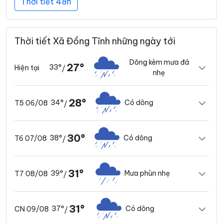
Thời tiết 48h
Thời tiết Xã Đồng Tĩnh những ngày tới
Dông kèm mưa đá
27°
33°
Hiện tại
/
nhẹ
28°
34°
Có dông
T5 06/08
/
30°
38°
Có dông
T6 07/08
/
31°
39°
Mưa phùn nhẹ
T7 08/08
/
31°
37°
Có dông
CN 09/08
/