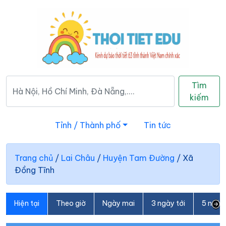
Tìm
kiếm
Tỉnh / Thành phố
Tin tức
Trang chủ
/
Lai Châu
/
Huyện Tam Đường
/
Xã
Đồng Tĩnh
Hiện tại
Theo giờ
Ngày mai
3 ngày tới
5 ngày 