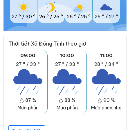
27 °
/
30 °
26 °
/
25 °
26 °
/
25 °
25 °
/
27 °
Thời tiết Xã Đồng Tĩnh theo giờ
09:00
10:00
11:00
27 °
/
33 °
27 °
/
33 °
28 °
/
34 °
87 %
88 %
90 %
Mưa phùn
Mưa phùn
Mưa phùn nhẹ