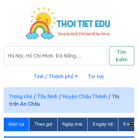
Tìm
kiếm
Tỉnh / Thành phố
Tin tức
Trang chủ
/
Tây Ninh
/
Huyện Châu Thành
/
Thị
trấn An Châu
Hiện tại
Theo giờ
Ngày mai
3 ngày tới
5 ngày 