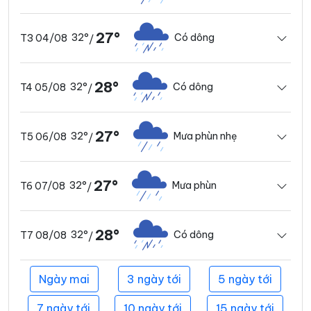
27°
32°
Có dông
T3 04/08
/
28°
32°
Có dông
T4 05/08
/
27°
32°
Mưa phùn nhẹ
T5 06/08
/
27°
32°
Mưa phùn
T6 07/08
/
28°
32°
Có dông
T7 08/08
/
Ngày mai
3 ngày tới
5 ngày tới
7 ngày tới
10 ngày tới
15 ngày tới