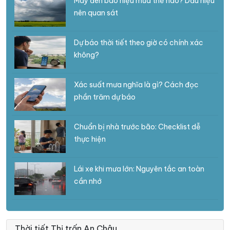
Mây đen báo hiệu mưa thế nào? Dấu hiệu
nên quan sát
Dự báo thời tiết theo giờ có chính xác
không?
Xác suất mưa nghĩa là gì? Cách đọc
phần trăm dự báo
Chuẩn bị nhà trước bão: Checklist dễ
thực hiện
Lái xe khi mưa lớn: Nguyên tắc an toàn
cần nhớ
Thời tiết Thị trấn An Châu