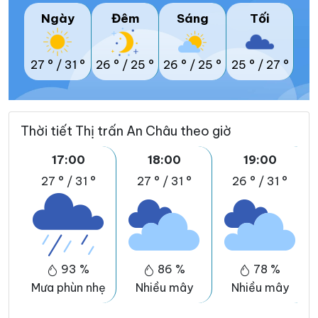
Ngày
Đêm
Sáng
Tối
27 °
/
31 °
26 °
/
25 °
26 °
/
25 °
25 °
/
27 °
Thời tiết Thị trấn An Châu theo giờ
17:00
18:00
19:00
27 °
/
31 °
27 °
/
31 °
26 °
/
31 °
93 %
86 %
78 %
Mưa phùn nhẹ
Nhiều mây
Nhiều mây