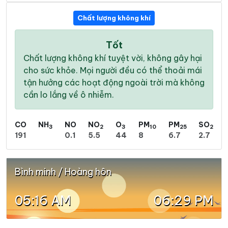
Chất lượng không khí
Tốt
Chất lượng không khí tuyệt vời, không gây hại
cho sức khỏe. Mọi người đều có thể thoải mái
tận hưởng các hoạt động ngoài trời mà không
cần lo lắng về ô nhiễm.
CO
NH
NO
NO
O
PM
PM
SO
3
2
3
10
25
2
191
0.1
5.5
44
8
6.7
2.7
Bình minh / Hoàng hôn
05:16 AM
06:29 PM