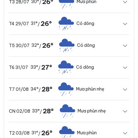
26°
30°
Mưa phùn
T3 28/07
/
26°
31°
Có dông
T4 29/07
/
26°
32°
Có dông
T5 30/07
/
27°
33°
Có dông
T6 31/07
/
28°
34°
Mưa phùn nhẹ
T7 01/08
/
28°
33°
Mưa phùn nhẹ
CN 02/08
/
26°
31°
Mưa phùn
T2 03/08
/