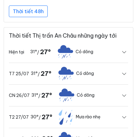
Thời tiết 48h
Thời tiết Thị trấn An Châu những ngày tới
27°
31°
Có dông
Hiện tại
/
27°
31°
Có dông
T7 25/07
/
27°
31°
Có dông
CN 26/07
/
27°
30°
Mưa rào nhẹ
T2 27/07
/