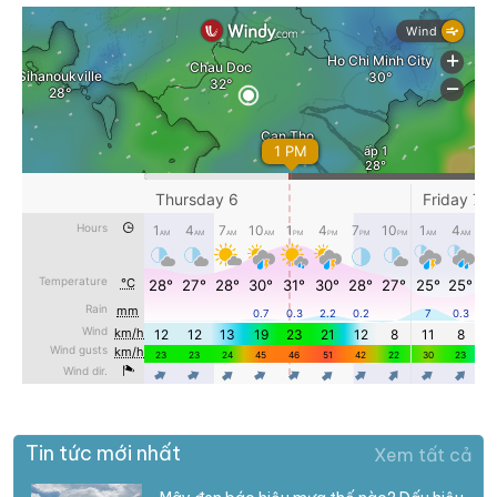
Tin tức mới nhất
Xem tất cả