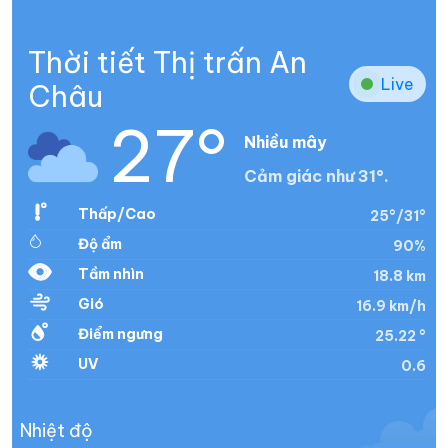
Thời tiết Thị trấn An
Live
Châu
27°
Nhiều mây
Cảm giác như 31°.
Thấp/Cao
25°/31°
Độ ẩm
90%
Tầm nhìn
18.8 km
Gió
16.9 km/h
Điểm ngưng
25.22 °
UV
0.6
Nhiệt độ