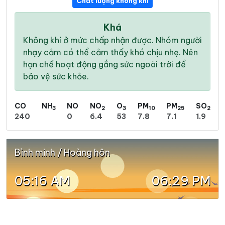
Chất lượng không khí
Khá
Không khí ở mức chấp nhận được. Nhóm người
nhạy cảm có thể cảm thấy khó chịu nhẹ. Nên
hạn chế hoạt động gắng sức ngoài trời để
bảo vệ sức khỏe.
CO
NH
NO
NO
O
PM
PM
SO
3
2
3
10
25
2
240
0
6.4
53
7.8
7.1
1.9
Bình minh / Hoàng hôn
05:16 AM
06:29 PM