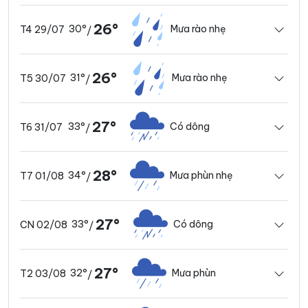
26°
30°
Mưa rào nhẹ
T4 29/07
/
26°
31°
Mưa rào nhẹ
T5 30/07
/
27°
33°
Có dông
T6 31/07
/
28°
34°
Mưa phùn nhẹ
T7 01/08
/
27°
33°
Có dông
CN 02/08
/
27°
32°
Mưa phùn
T2 03/08
/