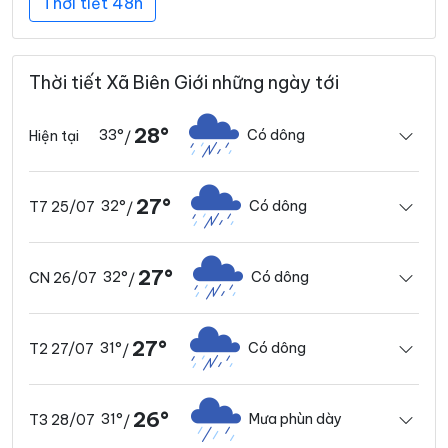
Thời tiết 48h
Thời tiết Xã Biên Giới những ngày tới
28°
33°
Có dông
Hiện tại
/
27°
32°
Có dông
T7 25/07
/
27°
32°
Có dông
CN 26/07
/
27°
31°
Có dông
T2 27/07
/
26°
31°
Mưa phùn dày
T3 28/07
/