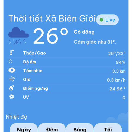
Thời tiết Xã Biên Giới
Live
26°
Có dông
Cảm giác như 31°.
Thấp/Cao
25°/33°
Độ ẩm
94%
Tầm nhìn
3.3 km
Gió
8.3 km/h
Điểm ngưng
24.96 °
UV
0
Nhiệt độ
Ngày
Đêm
Sáng
Tối