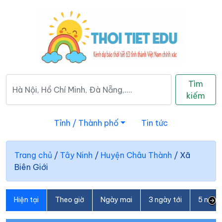
Tìm
kiếm
Tỉnh / Thành phố
Tin tức
Trang chủ
/
Tây Ninh
/
Huyện Châu Thành
/
Xã
Biên Giới
Hiện tại
Theo giờ
Ngày mai
3 ngày tới
5 ngày 