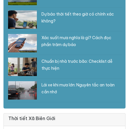
Dự báo thời tiết theo giờ có chính xác
không?
Xác suất mưa nghĩa là gì? Cách đọc
phần trăm dự báo
Chuẩn bị nhà trước bão: Checklist dễ
thực hiện
Lái xe khi mưa lớn: Nguyên tắc an toàn
cần nhớ
Thời tiết Xã Biên Giới