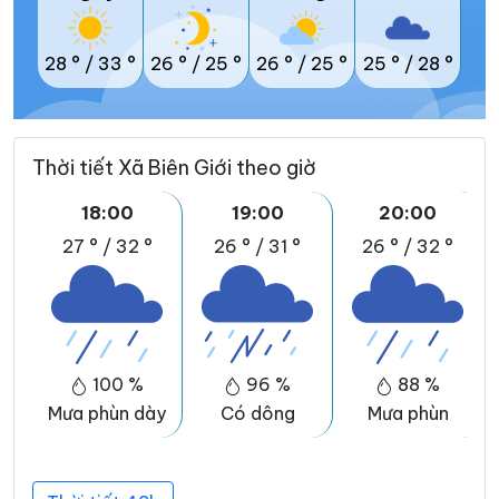
28 °
/
33 °
26 °
/
25 °
26 °
/
25 °
25 °
/
28 °
Thời tiết Xã Biên Giới theo giờ
18:00
19:00
20:00
27 °
/
32 °
26 °
/
31 °
26 °
/
32 °
100 %
96 %
88 %
Mưa phùn dày
Có dông
Mưa phùn