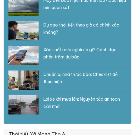
Mây đen báo hiệu mưa thế nào? Dấu hiệu
nên quan sát
Dự báo thời tiết theo giờ có chính xác
không?
Xác suất mưa nghĩa là gì? Cách đọc
phần trăm dự báo
Chuẩn bị nhà trước bão: Checklist dễ
thực hiện
Lái xe khi mưa lớn: Nguyên tắc an toàn
cần nhớ
Thời tiết Xã Mong Thọ A