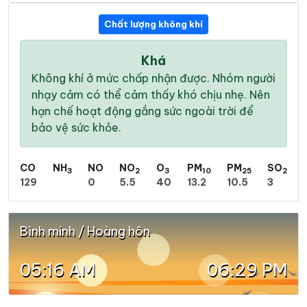
Chất lượng không khí
Khá
Không khí ở mức chấp nhận được. Nhóm người
nhạy cảm có thể cảm thấy khó chịu nhẹ. Nên
hạn chế hoạt động gắng sức ngoài trời để
bảo vệ sức khỏe.
CO
NH
NO
NO
O
PM
PM
SO
3
2
3
10
25
2
129
0
5.5
40
13.2
10.5
3
Bình minh / Hoàng hôn
05:16 AM
06:29 PM