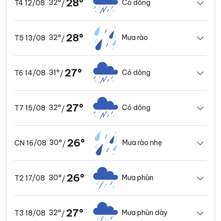
28°
32°
Có dông
T4 12/08
/
28°
32°
Mưa rào
T5 13/08
/
27°
31°
Có dông
T6 14/08
/
27°
32°
Có dông
T7 15/08
/
26°
30°
Mưa rào nhẹ
CN 16/08
/
26°
30°
Mưa phùn
T2 17/08
/
27°
32°
Mưa phùn dày
T3 18/08
/