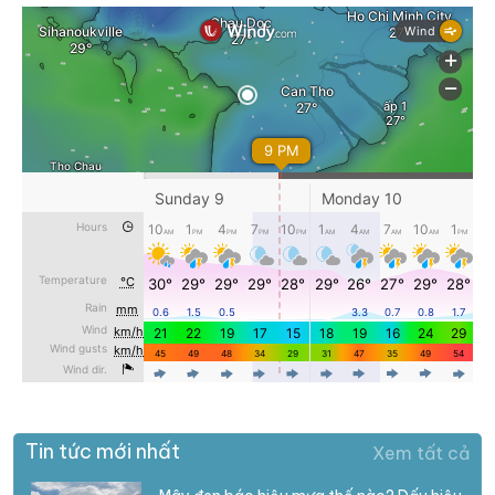
Tin tức mới nhất
Xem tất cả