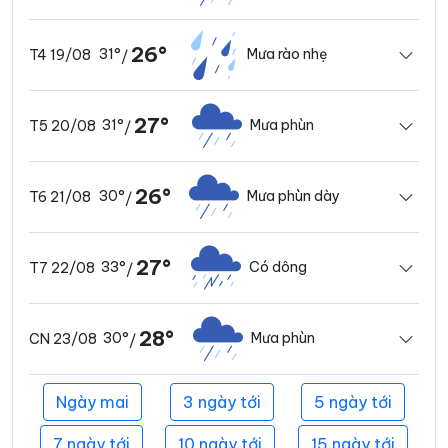
26°
31°
Mưa rào nhẹ
T4 19/08
/
27°
31°
Mưa phùn
T5 20/08
/
26°
30°
Mưa phùn dày
T6 21/08
/
27°
33°
Có dông
T7 22/08
/
28°
30°
Mưa phùn
CN 23/08
/
Ngày mai
3 ngày tới
5 ngày tới
7 ngày tới
10 ngày tới
15 ngày tới