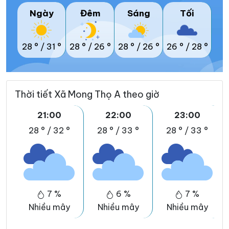
Ngày
Đêm
Sáng
Tối
28 °
/
31 °
28 °
/
26 °
28 °
/
26 °
26 °
/
28 °
Thời tiết Xã Mong Thọ A theo giờ
21:00
22:00
23:00
28 °
/
32 °
28 °
/
33 °
28 °
/
33 °
7 %
6 %
7 %
Nhiều mây
Nhiều mây
Nhiều mây