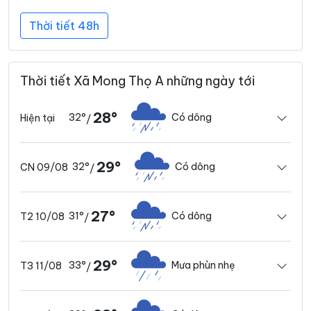
Thời tiết 48h
Thời tiết Xã Mong Thọ A những ngày tới
28°
32°
Có dông
Hiện tại
/
29°
32°
Có dông
CN 09/08
/
27°
31°
Có dông
T2 10/08
/
29°
33°
Mưa phùn nhẹ
T3 11/08
/