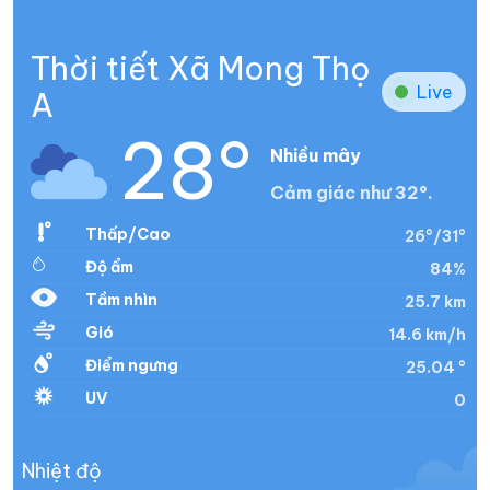
Thời tiết Xã Mong Thọ
Live
A
28°
Nhiều mây
Cảm giác như 32°.
Thấp/Cao
26°/31°
Độ ẩm
84%
Tầm nhìn
25.7 km
Gió
14.6 km/h
Điểm ngưng
25.04 °
UV
0
Nhiệt độ