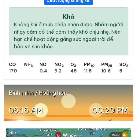
Chất lượng không khí
Khá
Không khí ở mức chấp nhận được. Nhóm người
nhạy cảm có thể cảm thấy khó chịu nhẹ. Nên
hạn chế hoạt động gắng sức ngoài trời để
bảo vệ sức khỏe.
CO
NH
NO
NO
O
PM
PM
SO
3
2
3
10
25
2
170
0.4
9.2
45
11.5
10.6
6
Bình minh / Hoàng hôn
05:16 AM
06:29 PM