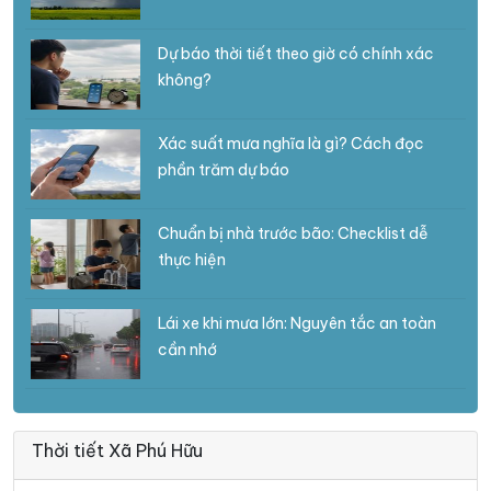
Dự báo thời tiết theo giờ có chính xác
không?
Xác suất mưa nghĩa là gì? Cách đọc
phần trăm dự báo
Chuẩn bị nhà trước bão: Checklist dễ
thực hiện
Lái xe khi mưa lớn: Nguyên tắc an toàn
cần nhớ
Thời tiết Xã Phú Hữu