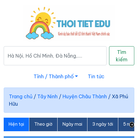
Tìm
kiếm
Tỉnh / Thành phố
Tin tức
Trang chủ
/
Tây Ninh
/
Huyện Châu Thành
/
Xã Phú
Hữu
Hiện tại
Theo giờ
Ngày mai
3 ngày tới
5 ngày 