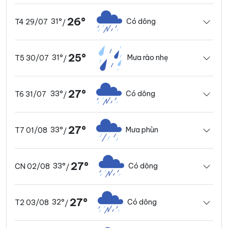
26°
31°
Có dông
T4 29/07
/
25°
31°
Mưa rào nhẹ
T5 30/07
/
27°
33°
Có dông
T6 31/07
/
27°
33°
Mưa phùn
T7 01/08
/
27°
33°
Có dông
CN 02/08
/
27°
32°
Có dông
T2 03/08
/