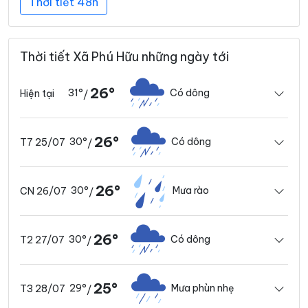
Thời tiết 48h
Thời tiết Xã Phú Hữu những ngày tới
26°
31°
Có dông
Hiện tại
/
26°
30°
Có dông
T7 25/07
/
26°
30°
Mưa rào
CN 26/07
/
26°
30°
Có dông
T2 27/07
/
25°
29°
Mưa phùn nhẹ
T3 28/07
/