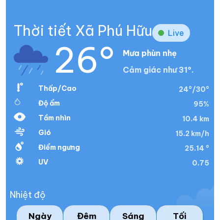
Thời tiết Xã Phú Hữu
Live
26°
Mưa phùn nhẹ
Cảm giác như 31°.
Thấp/Cao
24°/30°
Độ ẩm
95%
Tầm nhìn
10.4 km
Gió
15.2 km/h
Điểm ngưng
25.14 °
UV
0.75
Nhiệt độ
Ngày
Đêm
Sáng
Tối