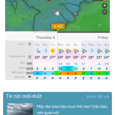
Tin tức mới nhất
Xem tất cả
Mây đen báo hiệu mưa thế nào? Dấu hiệu
nên quan sát