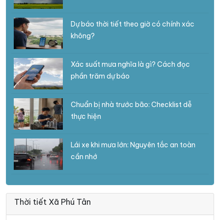
Dự báo thời tiết theo giờ có chính xác
không?
Xác suất mưa nghĩa là gì? Cách đọc
phần trăm dự báo
Chuẩn bị nhà trước bão: Checklist dễ
thực hiện
Lái xe khi mưa lớn: Nguyên tắc an toàn
cần nhớ
Thời tiết Xã Phú Tân