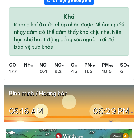
Chất lượng không khí
Khá
Không khí ở mức chấp nhận được. Nhóm người
nhạy cảm có thể cảm thấy khó chịu nhẹ. Nên
hạn chế hoạt động gắng sức ngoài trời để
bảo vệ sức khỏe.
CO
NH
NO
NO
O
PM
PM
SO
3
2
3
10
25
2
177
0.4
9.2
45
11.5
10.6
6
Bình minh / Hoàng hôn
05:16 AM
06:29 PM