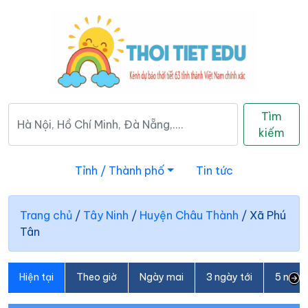
Tìm
kiếm
Tỉnh / Thành phố
Tin tức
Trang chủ
/
Tây Ninh
/
Huyện Châu Thành
/
Xã Phú
Tân
Hiện tại
Theo giờ
Ngày mai
3 ngày tới
5 ngày 