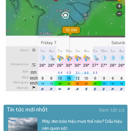
Tin tức mới nhất
Xem tất cả
Mây đen báo hiệu mưa thế nào? Dấu hiệu
nên quan sát