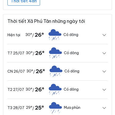
Thời tiết 48h
Thời tiết Xã Phú Tân những ngày tới
26°
30°
Có dông
Hiện tại
/
26°
30°
Có dông
T7 25/07
/
26°
30°
Có dông
CN 26/07
/
26°
30°
Có dông
T2 27/07
/
25°
29°
Mưa phùn
T3 28/07
/