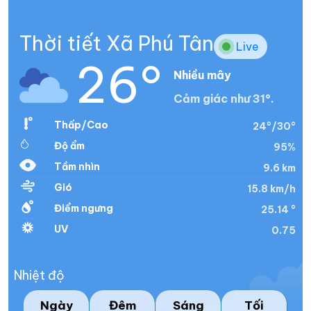
Thời tiết Xã Phú Tân
Live
26°
Nhiều mây
Cảm giác như 31°.
Thấp/Cao
24°/30°
Độ ẩm
95%
Tầm nhìn
9.6 km
Gió
15.8 km/h
Điểm ngưng
25.14 °
UV
0.75
Nhiệt độ
Ngày
Đêm
Sáng
Tối