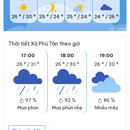
26 °
/
30 °
25 °
/
24 °
25 °
/
24 °
24 °
/
26 °
Thời tiết Xã Phú Tân theo giờ
17:00
18:00
19:00
26 °
/
31 °
26 °
/
30 °
26 °
/
30 °
97 %
92 %
86 %
Mưa phùn
Mưa phùn nhẹ
Nhiều mây