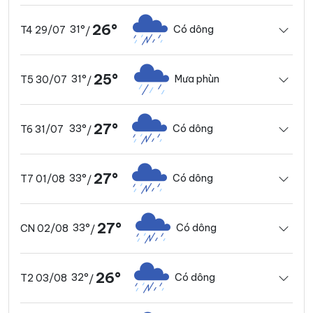
26°
31°
Có dông
T4 29/07
/
25°
31°
Mưa phùn
T5 30/07
/
27°
33°
Có dông
T6 31/07
/
27°
33°
Có dông
T7 01/08
/
27°
33°
Có dông
CN 02/08
/
26°
32°
Có dông
T2 03/08
/