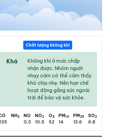
Chất lượng không khí
21:00
22:00
23:00
Khá
Không khí ở mức chấp
27 °
/
31 °
27 °
/
31 °
27 °
/
31 °
nhận được. Nhóm người
nhạy cảm có thể cảm thấy
khó chịu nhẹ. Nên hạn chế
hoạt động gắng sức ngoài
trời để bảo vệ sức khỏe.
62 %
45 %
35 %
Nhiều mây
Nhiều mây
Nhiều mây
CO
NH
NO
NO
O
PM
PM
SO
3
2
3
10
25
2
235
0.3
10.5
52
14
13.6
6.8