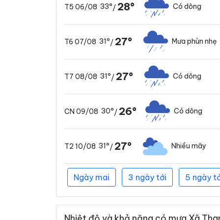
28°
33°
Có dông
T5 06/08
/
27°
31°
Mưa phùn nhẹ
T6 07/08
/
27°
31°
Có dông
T7 08/08
/
26°
30°
Có dông
CN 09/08
/
27°
31°
Nhiều mây
T2 10/08
/
Ngày mai
3 ngày tới
5 ngày tớ
Nhiệt độ và khả năng có mưa Xã Than