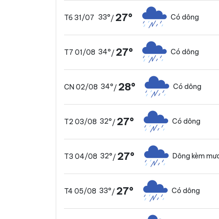
27°
33°
Có dông
T6 31/07
/
27°
34°
Có dông
T7 01/08
/
28°
34°
Có dông
CN 02/08
/
27°
32°
Có dông
T2 03/08
/
27°
32°
Dông kèm mưa
T3 04/08
/
27°
33°
Có dông
T4 05/08
/