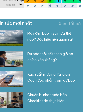
in tức mới nhất
Xem tất cả
Mây đen báo hiệu mưa thế
nào? Dấu hiệu nên quan sát
Dự báo thời tiết theo giờ có
chính xác không?
Xác suất mưa nghĩa là gì?
Cách đọc phần trăm dự báo
Chuẩn bị nhà trước bão:
Checklist dễ thực hiện