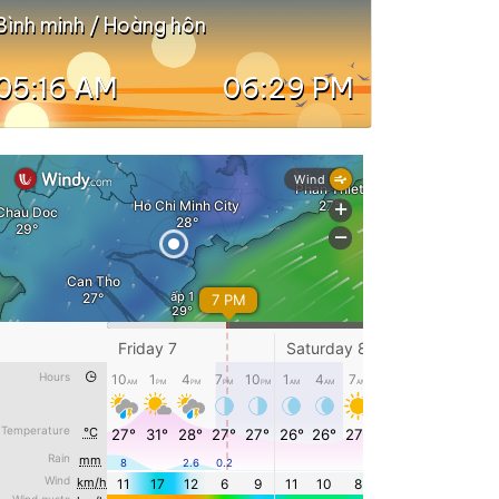
Bình minh / Hoàng hôn
05:16 AM
06:29 PM