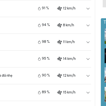
91 %
12 km/h
T
94 %
8 km/h
98 %
11 km/h
95 %
14 km/h
90 %
12 km/h
 đá nhẹ
89 %
15 km/h