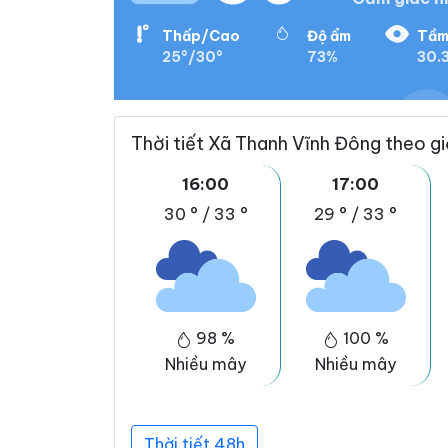
Thấp/Cao
Độ ẩm
Tầm
25°/30°
73%
30.
Thời tiết Xã Thanh Vĩnh Đông theo g
16:00
17:00
30 °
/
33 °
29 °
/
33 °
98 %
100 %
Nhiều mây
Nhiều mây
Thời tiết 48h