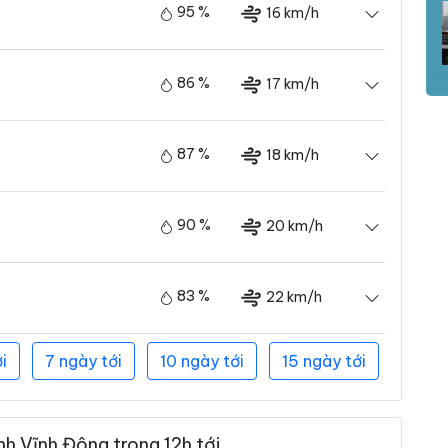
95 %
16 km/h
86 %
17 km/h
87 %
18 km/h
90 %
20 km/h
83 %
22 km/h
i
7 ngày tới
10 ngày tới
15 ngày tới
h Vĩnh Đông trong 12h tới