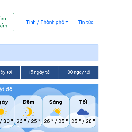
Tìm
Tỉnh / Thành phố
Tin tức
iếm
ày tới
15 ngày tới
30 ngày tới
ệt độ
gày
Đêm
Sáng
Tối
/
30 °
26 °
/
25 °
26 °
/
25 °
25 °
/
28 °