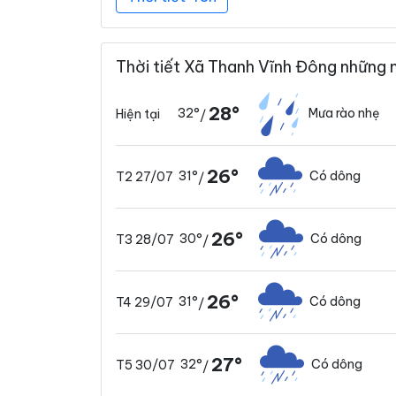
Thời tiết Xã Thanh Vĩnh Đông những 
28°
32°
Mưa rào nhẹ
Hiện tại
/
26°
31°
Có dông
T2 27/07
/
26°
30°
Có dông
T3 28/07
/
26°
31°
Có dông
T4 29/07
/
27°
32°
Có dông
T5 30/07
/