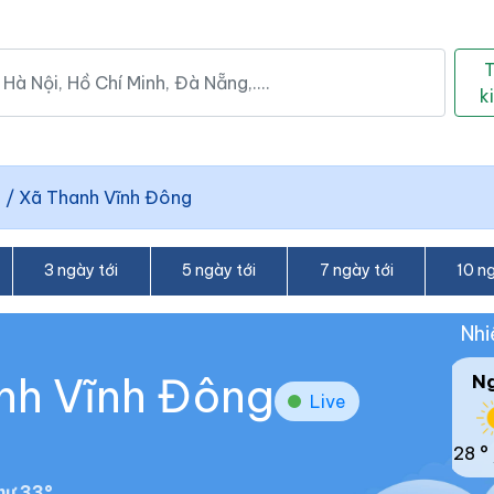
k
h
/
Xã Thanh Vĩnh Đông
3 ngày tới
5 ngày tới
7 ngày tới
10 ng
Nhi
anh Vĩnh Đông
N
Live
28 °
hư 33°.