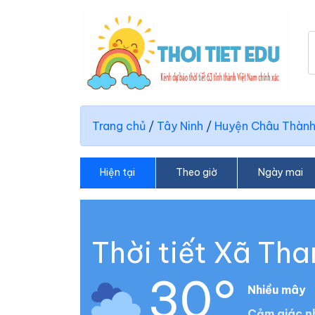
Trang chủ
/
Tây Ninh
/
Huyện Châu Thàn
Hiện tại
Theo giờ
Ngày mai
Thời tiết Xã Th
30°
Nhiều mây
Cảm giác n