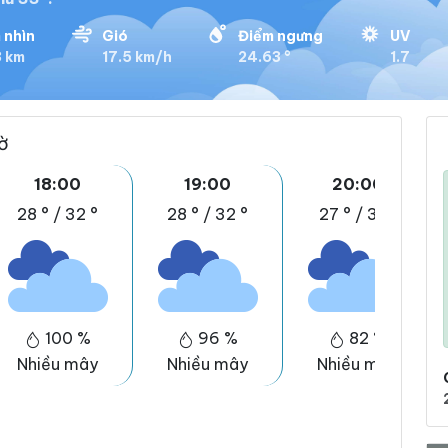
 nhìn
Gió
Điểm ngưng
UV
3 km
17.5 km/h
24.63 °
1.7
iờ
18:00
19:00
20:00
28 °
/
32 °
28 °
/
32 °
27 °
/
31 °
100 %
96 %
82 %
Nhiều mây
Nhiều mây
Nhiều mây