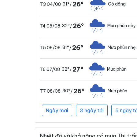
26°
31°
Có dông
T3 04/08
/
26°
32°
Mưa phùn dày
T4 05/08
/
26°
31°
Mưa phùn nhẹ
T5 06/08
/
27°
32°
Mưa phùn
T6 07/08
/
26°
30°
Mưa phùn
T7 08/08
/
Ngày mai
3 ngày tới
5 ngày tớ
Nhiệt độ và khả năng có mưa Thị trấn