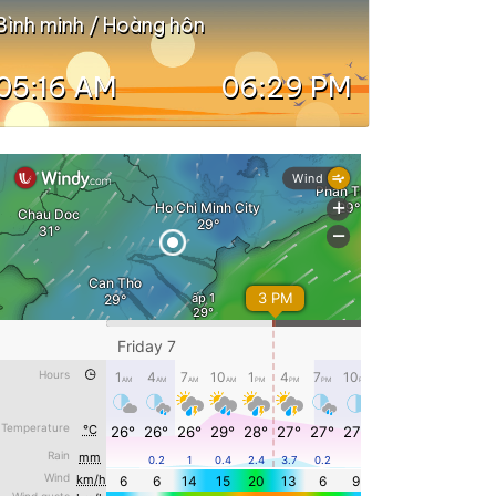
Bình minh / Hoàng hôn
05:16 AM
06:29 PM