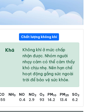
Chất lượng không khí
16:00
17:00
18:00
Khá
Không khí ở mức chấp
27 °
/
32 °
26 °
/
31 °
26 °
/
31 °
nhận được. Nhóm người
nhạy cảm có thể cảm thấy
khó chịu nhẹ. Nên hạn chế
hoạt động gắng sức ngoài
trời để bảo vệ sức khỏe.
100 %
100 %
100 %
Mưa phùn dày
Mưa rào nhẹ
Mưa phùn nhẹ
CO
NH
NO
NO
O
PM
PM
SO
3
2
3
10
25
2
155
0.4
2.9
93
14.2
13.4
6.2