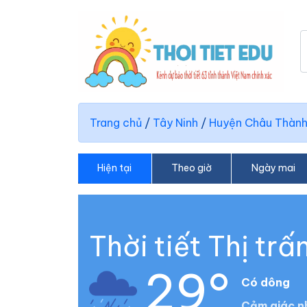
Trang chủ
/
Tây Ninh
/
Huyện Châu Thàn
Hiện tại
Theo giờ
Ngày mai
Thời tiết Thị trấ
29°
Có dông
Cảm giác n