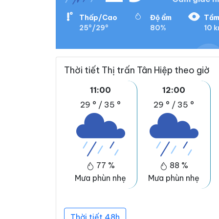
Thấp/Cao
Độ ẩm
Tầm
25°/29°
80%
10 
Thời tiết Thị trấn Tân Hiệp theo giờ
11:00
12:00
29 °
/
35 °
29 °
/
35 °
77 %
88 %
Mưa phùn nhẹ
Mưa phùn nhẹ
Thời tiết 48h