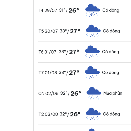
26°
31°
Có dông
T4 29/07
/
27°
33°
Có dông
T5 30/07
/
27°
33°
Có dông
T6 31/07
/
27°
33°
Có dông
T7 01/08
/
26°
32°
Mưa phùn
CN 02/08
/
26°
32°
Có dông
T2 03/08
/