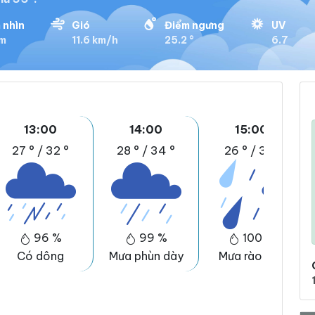
 nhìn
Gió
Điểm ngưng
UV
km
11.6 km/h
25.2 °
6.7
13:00
14:00
15:00
27 °
/
32 °
28 °
/
34 °
26 °
/
31 °
96 %
99 %
100 %
Có dông
Mưa phùn dày
Mưa rào nhẹ