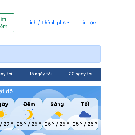
Tìm
Tỉnh / Thành phố
Tin tức
iếm
ày tới
15 ngày tới
30 ngày tới
ệt độ
gày
Đêm
Sáng
Tối
/
29 °
26 °
/
25 °
26 °
/
25 °
25 °
/
26 °