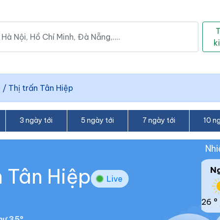
k
h
/
Thị trấn Tân Hiệp
3 ngày tới
5 ngày tới
7 ngày tới
10 ng
Nhi
n Tân Hiệp
N
Live
26 °
hư 35°.