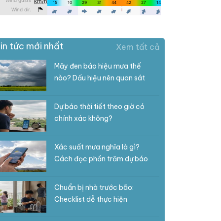
in tức mới nhất
Xem tất cả
Mây đen báo hiệu mưa thế
nào? Dấu hiệu nên quan sát
Dự báo thời tiết theo giờ có
chính xác không?
Xác suất mưa nghĩa là gì?
Cách đọc phần trăm dự báo
Chuẩn bị nhà trước bão:
Checklist dễ thực hiện