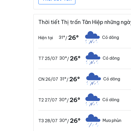
Thời tiết Thị trấn Tân Hiệp những ngà
26°
31°
Có dông
Hiện tại
/
26°
30°
Có dông
T7 25/07
/
26°
31°
Có dông
CN 26/07
/
26°
30°
Có dông
T2 27/07
/
26°
30°
Mưa phùn
T3 28/07
/