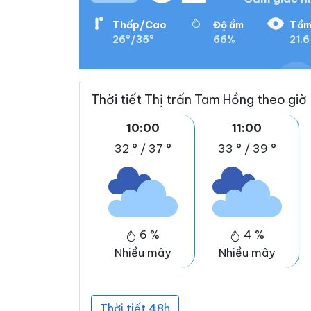
Thấp/Cao
Độ ẩm
Tầm
26°/35°
66%
21.6
Thời tiết Thị trấn Tam Hồng theo giờ
10:00
11:00
32 °
/
37 °
33 °
/
39 °
6 %
4 %
Nhiều mây
Nhiều mây
Thời tiết 48h