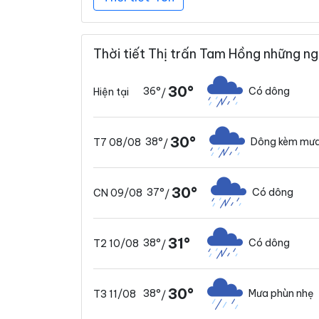
Thời tiết Thị trấn Tam Hồng những ng
30°
36°
Có dông
Hiện tại
/
30°
38°
Dông kèm mưa
T7 08/08
/
30°
37°
Có dông
CN 09/08
/
31°
38°
Có dông
T2 10/08
/
30°
38°
Mưa phùn nhẹ
T3 11/08
/