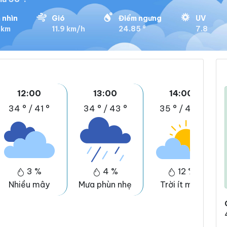
 nhìn
Gió
Điểm ngưng
UV
 km
11.9 km/h
24.85 °
7.8
12:00
13:00
14:00
34 °
/
41 °
34 °
/
43 °
35 °
/
43 °
3 %
4 %
12 %
Nhiều mây
Mưa phùn nhẹ
Trời ít mây