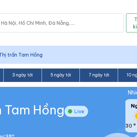
k
Thị trấn Tam Hồng
3 ngày tới
5 ngày tới
7 ngày tới
10 ng
Nhi
ấn Tam Hồng
N
Live
30 °
ư 38°.