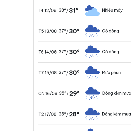
31°
38°
Nhiều mây
T4 12/08
/
30°
37°
Có dông
T5 13/08
/
30°
37°
Có dông
T6 14/08
/
30°
37°
Mưa phùn
T7 15/08
/
29°
35°
Dông kèm mưa
CN 16/08
/
28°
35°
Dông kèm mưa
T2 17/08
/