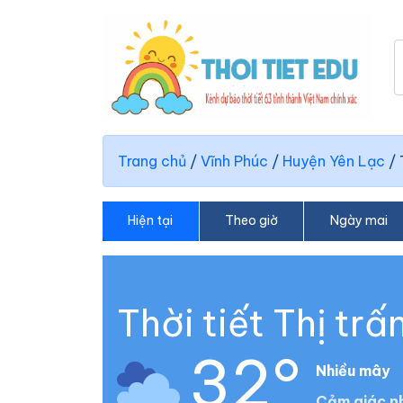
Trang chủ
/
Vĩnh Phúc
/
Huyện Yên Lạc
/
Hiện tại
Theo giờ
Ngày mai
Thời tiết Thị tr
32°
Nhiều mây
Cảm giác nh