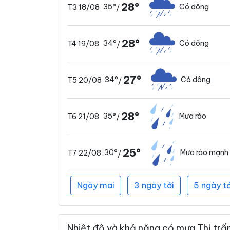
28°
35°
Có dông
T3 18/08
/
28°
34°
Có dông
T4 19/08
/
27°
34°
Có dông
T5 20/08
/
28°
35°
Mưa rào
T6 21/08
/
25°
30°
Mưa rào mạnh
T7 22/08
/
Ngày mai
3 ngày tới
5 ngày tớ
Nhiệt độ và khả năng có mưa Thị trấ