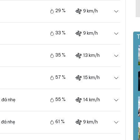
29 %
9 km/h
33 %
9 km/h
T
35 %
13 km/h
57 %
15 km/h
55 %
14 km/h
 đá nhẹ
61 %
9 km/h
 đá nhẹ