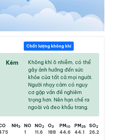
Chất lượng không khí
15:00
16:00
17:00
Kém
Không khí ô nhiễm, có thể
33 °
/
39 °
31 °
/
38 °
31 °
/
39 °
gây ảnh hưởng đến sức
khỏe của tất cả mọi người.
Người nhạy cảm có nguy
cơ gặp vấn đề nghiêm
trọng hơn. Nên hạn chế ra
23 %
29 %
27 %
ngoài và đeo khẩu trang.
Mưa phùn nhẹ
Có dông
Mưa phùn nhẹ
CO
NH
NO
NO
O
PM
PM
SO
3
2
3
10
25
2
475
1
11.6
188
44.6
44.1
26.2