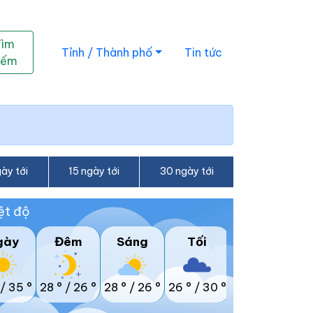
Tìm
Tỉnh / Thành phố
Tin tức
iếm
ày tới
15 ngày tới
30 ngày tới
ệt độ
gày
Đêm
Sáng
Tối
/
35 °
28 °
/
26 °
28 °
/
26 °
26 °
/
30 °