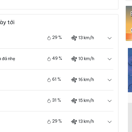
ày tới
29 %
13 km/h
49 %
10 km/h
 đá nhẹ
61 %
16 km/h
31 %
15 km/h
29 %
13 km/h