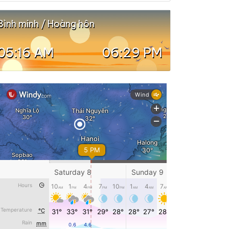
Bình minh / Hoàng hôn
05:16 AM
06:29 PM