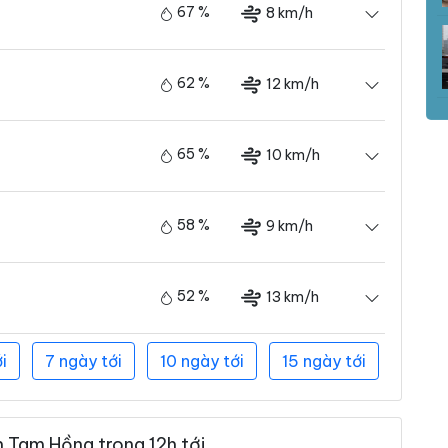
67 %
8 km/h
62 %
12 km/h
65 %
10 km/h
58 %
9 km/h
52 %
13 km/h
i
7 ngày tới
10 ngày tới
15 ngày tới
n Tam Hồng trong 12h tới