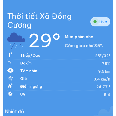
Thời tiết Xã Đồng
Live
Cương
29°
Mưa phùn nhẹ
Cảm giác như 35°.
Thấp/Cao
25°/32°
Độ ẩm
78%
Tầm nhìn
9.5 km
Gió
3.4 km/h
Điểm ngưng
24.77 °
UV
5.4
Nhiệt độ