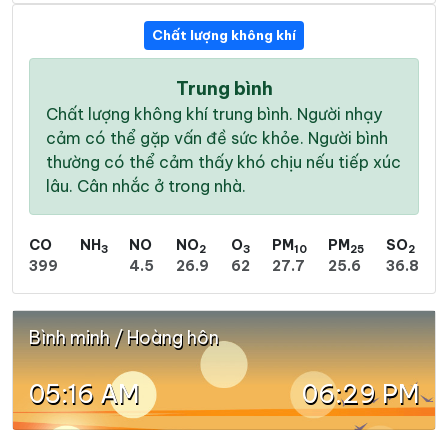
Chất lượng không khí
Trung bình
Chất lượng không khí trung bình. Người nhạy
cảm có thể gặp vấn đề sức khỏe. Người bình
thường có thể cảm thấy khó chịu nếu tiếp xúc
lâu. Cân nhắc ở trong nhà.
CO
NH
NO
NO
O
PM
PM
SO
3
2
3
10
25
2
399
4.5
26.9
62
27.7
25.6
36.8
Bình minh / Hoàng hôn
05:16 AM
06:29 PM