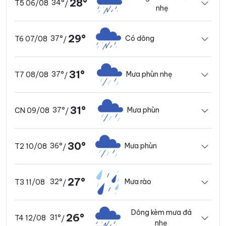
28°
34°
T5 06/08
/
nhẹ
29°
37°
Có dông
T6 07/08
/
31°
37°
Mưa phùn nhẹ
T7 08/08
/
31°
37°
Mưa phùn
CN 09/08
/
30°
36°
Mưa phùn
T2 10/08
/
27°
32°
Mưa rào
T3 11/08
/
Dông kèm mưa đá
26°
31°
T4 12/08
/
nhẹ