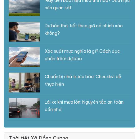
Mây đen báo hiệu mưa thế nào? Dấu hiệu
nên quan sát
Dự báo thời tiết theo giờ có chính xác
không?
Xác suất mưa nghĩa là gì? Cách đọc
phần trăm dự báo
Chuẩn bị nhà trước bão: Checklist dễ
thực hiện
Lái xe khi mưa lớn: Nguyên tắc an toàn
cần nhớ
Thời tiết Xã Đồng Cương