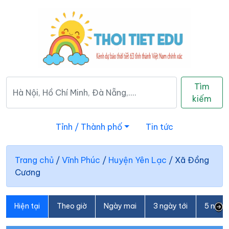
Tìm
kiếm
Tỉnh / Thành phố
Tin tức
Trang chủ
/
Vĩnh Phúc
/
Huyện Yên Lạc
/
Xã Đồng
Cương
Hiện tại
Theo giờ
Ngày mai
3 ngày tới
5 ngày 