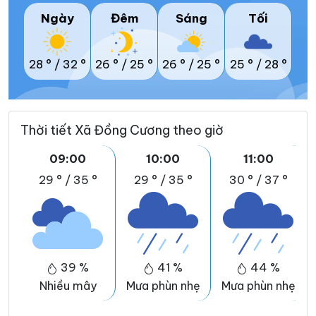
Ngày
Đêm
Sáng
Tối
28 °
/
32 °
26 °
/
25 °
26 °
/
25 °
25 °
/
28 °
Thời tiết Xã Đồng Cương theo giờ
09:00
10:00
11:00
29 °
/
35 °
29 °
/
35 °
30 °
/
37 °
39 %
41 %
44 %
Nhiều mây
Mưa phùn nhẹ
Mưa phùn nhẹ