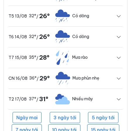
26°
32°
Có dông
T5 13/08
/
26°
32°
Có dông
T6 14/08
/
28°
35°
Mưa rào
T7 15/08
/
29°
36°
Mưa phùn nhẹ
CN 16/08
/
31°
37°
Nhiều mây
T2 17/08
/
Ngày mai
3 ngày tới
5 ngày tới
7 ngày tới
10 ngày tới
15 ngày tới