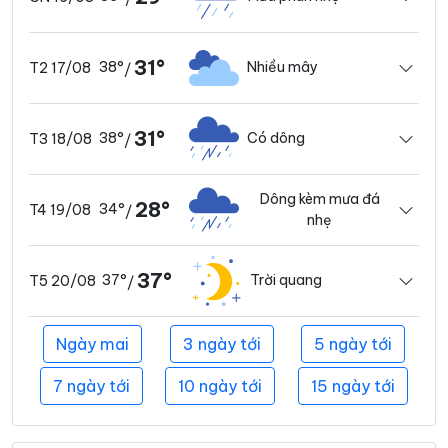
31°
38°
Nhiều mây
T2 17/08
/
31°
38°
Có dông
T3 18/08
/
Dông kèm mưa đá
28°
34°
T4 19/08
/
nhẹ
37°
37°
Trời quang
T5 20/08
/
Ngày mai
3 ngày tới
5 ngày tới
7 ngày tới
10 ngày tới
15 ngày tới