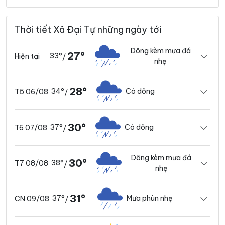
Thời tiết Xã Đại Tự những ngày tới
Dông kèm mưa đá
27°
33°
Hiện tại
/
nhẹ
28°
34°
Có dông
T5 06/08
/
30°
37°
Có dông
T6 07/08
/
Dông kèm mưa đá
30°
38°
T7 08/08
/
nhẹ
31°
37°
Mưa phùn nhẹ
CN 09/08
/