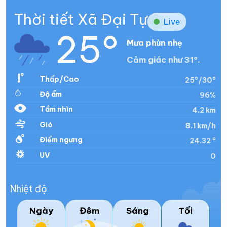
Thời tiết Xã Đại Tự
Live
25°
Mưa phùn nhẹ
Cảm giác như 31°.
Thấp/Cao
25°/30°
Độ ẩm
96%
Tầm nhìn
4.2 km
Gió
8.1 km/h
Điểm ngưng
24.32 °
UV
0
Nhiệt độ
Ngày
Đêm
Sáng
Tối