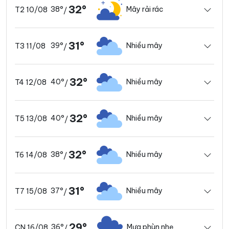
32°
38°
Mây rải rác
T2 10/08
/
31°
39°
Nhiều mây
T3 11/08
/
32°
40°
Nhiều mây
T4 12/08
/
32°
40°
Nhiều mây
T5 13/08
/
32°
38°
Nhiều mây
T6 14/08
/
31°
37°
Nhiều mây
T7 15/08
/
29°
36°
Mưa phùn nhẹ
CN 16/08
/