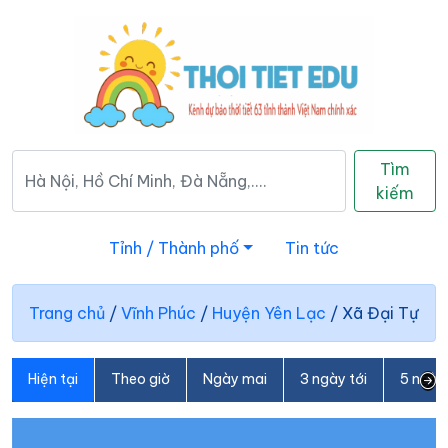
Tìm
kiếm
Tỉnh / Thành phố
Tin tức
Trang chủ
/
Vĩnh Phúc
/
Huyện Yên Lạc
/
Xã Đại Tự
Hiện tại
Theo giờ
Ngày mai
3 ngày tới
5 ngày 