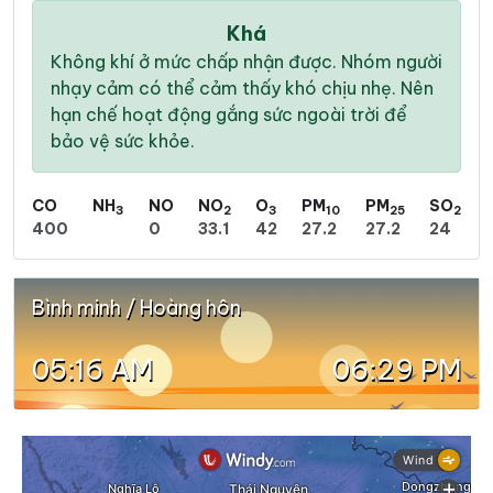
Khá
Không khí ở mức chấp nhận được. Nhóm người
nhạy cảm có thể cảm thấy khó chịu nhẹ. Nên
hạn chế hoạt động gắng sức ngoài trời để
bảo vệ sức khỏe.
CO
NH
NO
NO
O
PM
PM
SO
3
2
3
10
25
2
400
0
33.1
42
27.2
27.2
24
Bình minh / Hoàng hôn
05:16 AM
06:29 PM