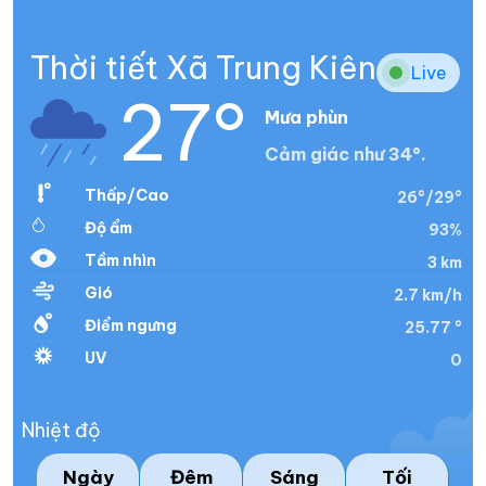
Thời tiết Xã Trung Kiên
Live
27°
Mưa phùn
Cảm giác như 34°.
Thấp/Cao
26°/29°
Độ ẩm
93%
Tầm nhìn
3 km
Gió
2.7 km/h
Điểm ngưng
25.77 °
UV
0
Nhiệt độ
Ngày
Đêm
Sáng
Tối