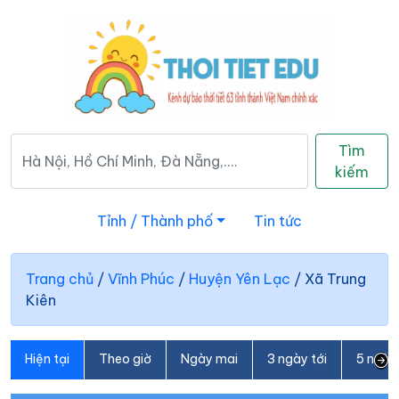
Tìm
kiếm
Tỉnh / Thành phố
Tin tức
Trang chủ
/
Vĩnh Phúc
/
Huyện Yên Lạc
/
Xã Trung
Kiên
Hiện tại
Theo giờ
Ngày mai
3 ngày tới
5 ngày 