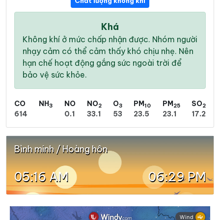
Chất lượng không khí
Khá
Không khí ở mức chấp nhận được. Nhóm người
nhạy cảm có thể cảm thấy khó chịu nhẹ. Nên
hạn chế hoạt động gắng sức ngoài trời để
bảo vệ sức khỏe.
CO
NH
NO
NO
O
PM
PM
SO
3
2
3
10
25
2
614
0.1
33.1
53
23.5
23.1
17.2
Bình minh / Hoàng hôn
05:16 AM
06:29 PM