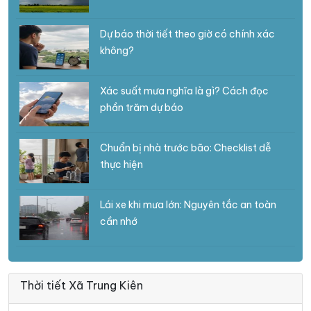
Dự báo thời tiết theo giờ có chính xác
không?
Xác suất mưa nghĩa là gì? Cách đọc
phần trăm dự báo
Chuẩn bị nhà trước bão: Checklist dễ
thực hiện
Lái xe khi mưa lớn: Nguyên tắc an toàn
cần nhớ
Thời tiết Xã Trung Kiên