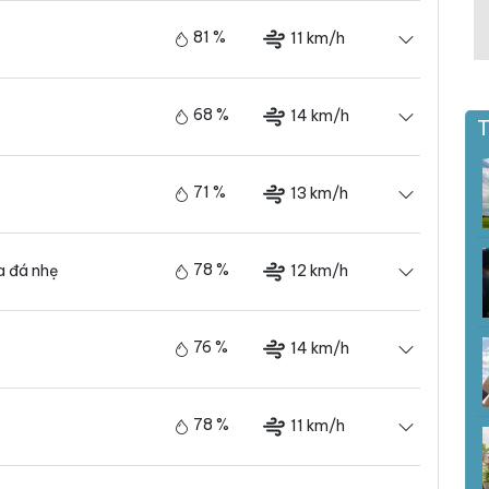
81 %
11 km/h
68 %
14 km/h
T
71 %
13 km/h
78 %
12 km/h
 đá nhẹ
76 %
14 km/h
78 %
11 km/h