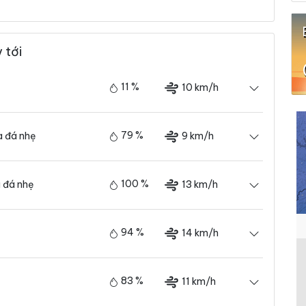
 tới
11 %
10 km/h
79 %
9 km/h
 đá nhẹ
100 %
13 km/h
 đá nhẹ
94 %
14 km/h
83 %
11 km/h