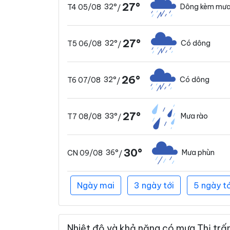
27°
32°
Dông kèm mưa
T4 05/08
/
27°
32°
Có dông
T5 06/08
/
26°
32°
Có dông
T6 07/08
/
27°
33°
Mưa rào
T7 08/08
/
30°
36°
Mưa phùn
CN 09/08
/
Ngày mai
3 ngày tới
5 ngày tớ
Nhiệt độ và khả năng có mưa Thị trấn