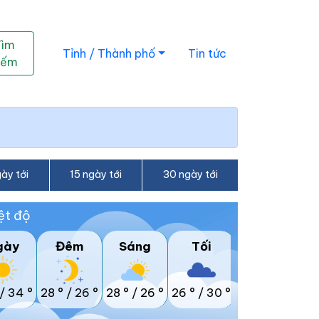
Tìm
Tỉnh / Thành phố
Tin tức
iếm
ày tới
15 ngày tới
30 ngày tới
ệt độ
gày
Đêm
Sáng
Tối
/
34 °
28 °
/
26 °
28 °
/
26 °
26 °
/
30 °