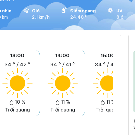
 nhìn
Gió
Điểm ngưng
UV
3 km
2.1 km/h
24.48 °
8.6
13:00
14:00
15:00
34 °
/
42 °
34 °
/
41 °
34 °
/
40 °
10 %
11 %
11 %
Trời quang
Trời quang
Trời quang