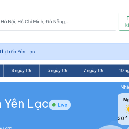
k
Thị trấn Yên Lạc
3 ngày tới
5 ngày tới
7 ngày tới
10 ng
Nhi
ấn Yên Lạc
N
Live
30 °
ư 41°.