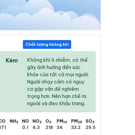
Chất lượng không khí
16:00
17:00
18:00
Kém
Không khí ô nhiễm, có thể
33 °
/
39 °
33 °
/
39 °
32 °
/
38 °
gây ảnh hưởng đến sức
khỏe của tất cả mọi người.
Người nhạy cảm có nguy
cơ gặp vấn đề nghiêm
trọng hơn. Nên hạn chế ra
10 %
9 %
8 %
ngoài và đeo khẩu trang.
Trời ít mây
Trời ít mây
Mây rải rác
CO
NH
NO
NO
O
PM
PM
SO
3
2
3
10
25
2
371
0.1
4.3
218
34
33.2
29.5