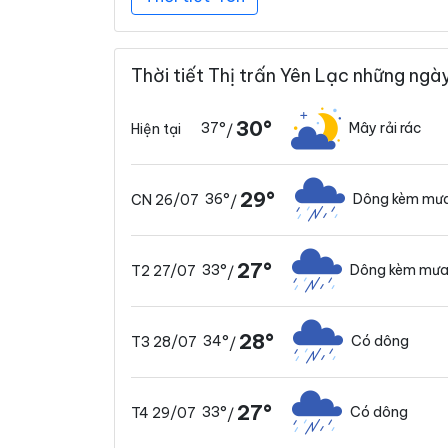
Thời tiết Thị trấn Yên Lạc những ngày
30°
37°
Mây rải rác
Hiện tại
/
29°
36°
Dông kèm mưa
CN 26/07
/
27°
33°
Dông kèm mưa
T2 27/07
/
28°
34°
Có dông
T3 28/07
/
27°
33°
Có dông
T4 29/07
/