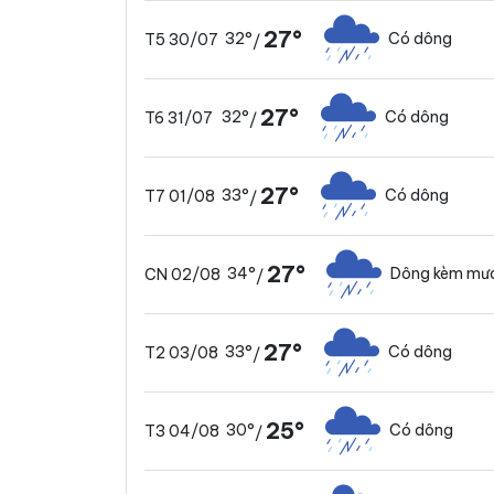
27°
32°
Có dông
T5 30/07
/
27°
32°
Có dông
T6 31/07
/
27°
33°
Có dông
T7 01/08
/
27°
34°
Dông kèm mưa
CN 02/08
/
27°
33°
Có dông
T2 03/08
/
25°
30°
Có dông
T3 04/08
/