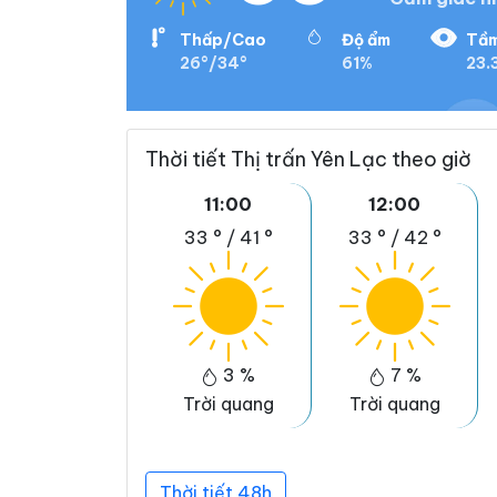
Thấp/Cao
Độ ẩm
Tầm
26°/34°
61%
23.
Thời tiết Thị trấn Yên Lạc theo giờ
11:00
12:00
33 °
/
41 °
33 °
/
42 °
3 %
7 %
Trời quang
Trời quang
Thời tiết 48h