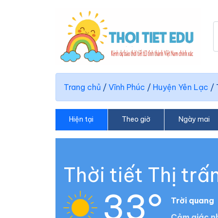
Trang chủ
/
Vĩnh Phúc
/
Huyện Yên Lạc
/
Hiện tại
Theo giờ
Ngày mai
Thời tiết Thị tr
33°
Trời quang
Cảm giác nh