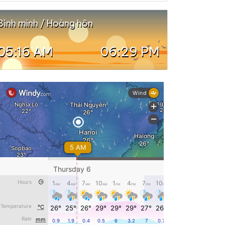
Bình minh / Hoàng hôn
05:16 AM
06:29 PM