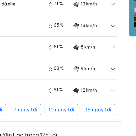
71 %
13 km/h
 đá nhẹ
65 %
13 km/h
61 %
8 km/h
63 %
9 km/h
61 %
12 km/h
i
7 ngày tới
10 ngày tới
15 ngày tới
 Yên Lạc trong 12h tới