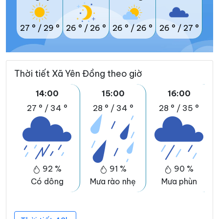
27 °
/
29 °
26 °
/
26 °
26 °
/
26 °
26 °
/
27 °
Thời tiết Xã Yên Đồng theo giờ
14:00
15:00
16:00
27 °
/
34 °
28 °
/
34 °
28 °
/
35 °
92 %
91 %
90 %
Có dông
Mưa rào nhẹ
Mưa phùn