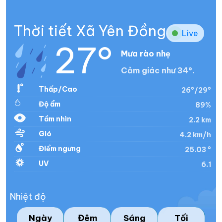
Thời tiết Xã Yên Đồng
Live
27°
Mưa rào nhẹ
Cảm giác như 34°.
Thấp/Cao
26°/29°
Độ ẩm
89%
Tầm nhìn
2.2 km
Gió
4.2 km/h
Điểm ngưng
25.03 °
UV
6.1
Nhiệt độ
Ngày
Đêm
Sáng
Tối