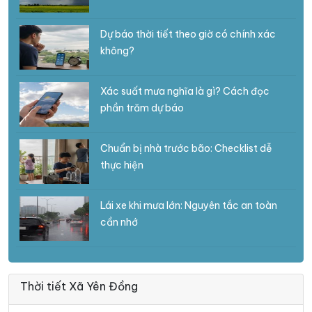
Dự báo thời tiết theo giờ có chính xác
không?
Xác suất mưa nghĩa là gì? Cách đọc
phần trăm dự báo
Chuẩn bị nhà trước bão: Checklist dễ
thực hiện
Lái xe khi mưa lớn: Nguyên tắc an toàn
cần nhớ
Thời tiết Xã Yên Đồng