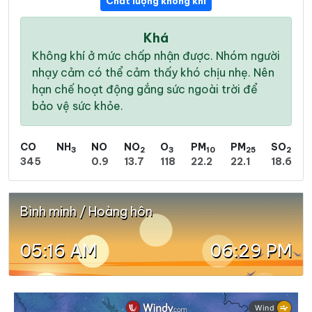
Chất lượng không khí
Khá
Không khí ở mức chấp nhận được. Nhóm người
nhạy cảm có thể cảm thấy khó chịu nhẹ. Nên
hạn chế hoạt động gắng sức ngoài trời để
bảo vệ sức khỏe.
CO
NH
NO
NO
O
PM
PM
SO
3
2
3
10
25
2
345
0.9
13.7
118
22.2
22.1
18.6
Bình minh / Hoàng hôn
05:16 AM
06:29 PM