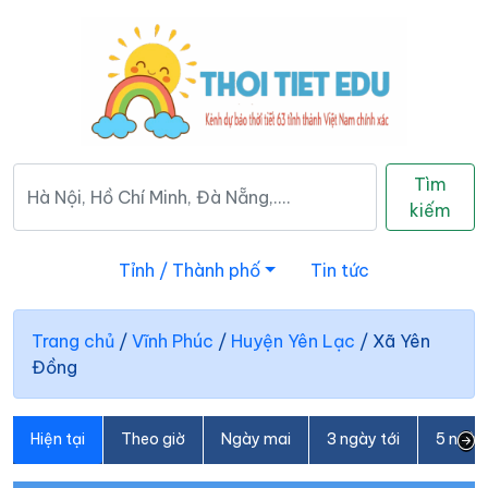
Tìm
kiếm
Tỉnh / Thành phố
Tin tức
Trang chủ
/
Vĩnh Phúc
/
Huyện Yên Lạc
/
Xã Yên
Đồng
Hiện tại
Theo giờ
Ngày mai
3 ngày tới
5 ngày 