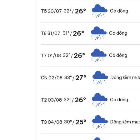
26°
32°
Có dông
T5 30/07
/
26°
31°
Có dông
T6 31/07
/
26°
32°
Có dông
T7 01/08
/
27°
33°
Dông kèm mưa
CN 02/08
/
26°
32°
Có dông
T2 03/08
/
25°
30°
Dông kèm mưa
T3 04/08
/