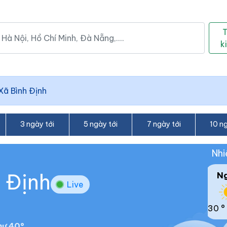
k
Xã Bình Định
3 ngày tới
5 ngày tới
7 ngày tới
10 ng
Nhi
h Định
N
Live
30 °
hư 40°.