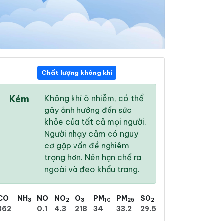
Chất lượng không khí
16:00
17:00
18:00
Kém
Không khí ô nhiễm, có thể
33 °
/
38 °
32 °
/
38 °
31 °
/
38 °
gây ảnh hưởng đến sức
khỏe của tất cả mọi người.
Người nhạy cảm có nguy
cơ gặp vấn đề nghiêm
trọng hơn. Nên hạn chế ra
10 %
9 %
8 %
ngoài và đeo khẩu trang.
Trời ít mây
Trời ít mây
Mây rải rác
CO
NH
NO
NO
O
PM
PM
SO
3
2
3
10
25
2
362
0.1
4.3
218
34
33.2
29.5