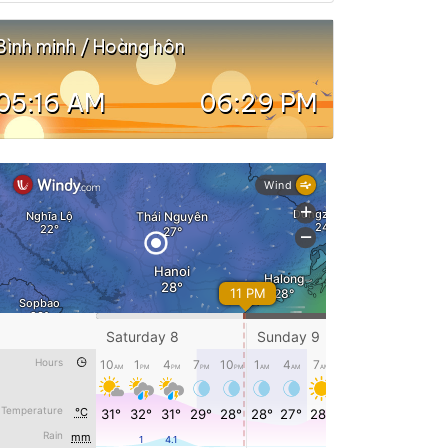
Bình minh / Hoàng hôn
05:16 AM
06:29 PM