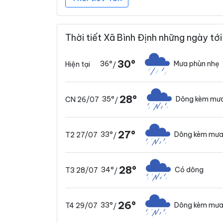
Thời tiết Xã Bình Định những ngày tới
30°
36°
Mưa phùn nhẹ
Hiện tại
/
28°
35°
Dông kèm mưa
CN 26/07
/
27°
33°
Dông kèm mưa
T2 27/07
/
28°
34°
Có dông
T3 28/07
/
26°
33°
Dông kèm mưa
T4 29/07
/