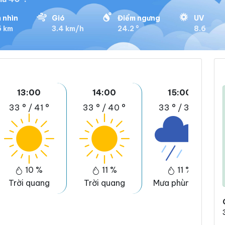
 nhìn
Gió
Điểm ngưng
UV
5 km
3.4 km/h
24.2 °
8.6
13:00
14:00
15:00
33 °
/
41 °
33 °
/
40 °
33 °
/
39 °
10 %
11 %
11 %
Trời quang
Trời quang
Mưa phùn nhẹ