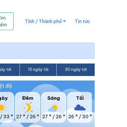
Tìm
Tỉnh / Thành phố
Tin tức
iếm
ày tới
15 ngày tới
30 ngày tới
ệt độ
gày
Đêm
Sáng
Tối
/
33 °
27 °
/
26 °
27 °
/
26 °
26 °
/
30 °