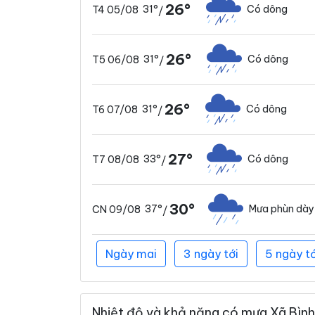
26°
31°
Có dông
T4 05/08
/
26°
31°
Có dông
T5 06/08
/
26°
31°
Có dông
T6 07/08
/
27°
33°
Có dông
T7 08/08
/
30°
37°
Mưa phùn dày
CN 09/08
/
Ngày mai
3 ngày tới
5 ngày tớ
Nhiệt độ và khả năng có mưa Xã Bình 