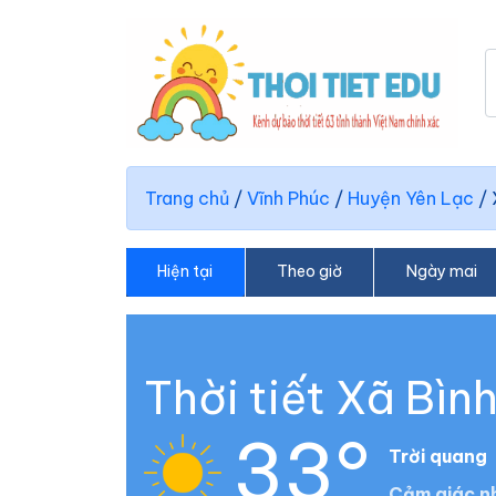
Trang chủ
/
Vĩnh Phúc
/
Huyện Yên Lạc
/
Hiện tại
Theo giờ
Ngày mai
Thời tiết Xã Bìn
33°
Trời quang
Cảm giác n