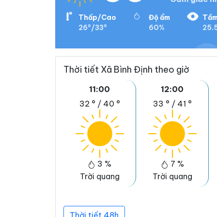
Thấp/Cao
Độ ẩm
Tầm
26°/33°
60%
25.
Thời tiết Xã Bình Định theo giờ
11:00
12:00
32 °
/
40 °
33 °
/
41 °
3 %
7 %
Trời quang
Trời quang
Thời tiết 48h