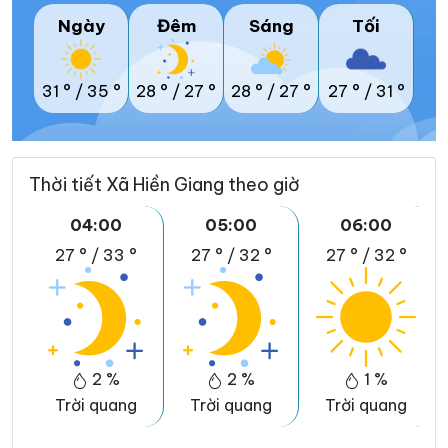
Ngày
Đêm
Sáng
Tối
31 °
/
35 °
28 °
/
27 °
28 °
/
27 °
27 °
/
31 °
Thời tiết Xã Hiền Giang theo giờ
04:00
05:00
06:00
27 °
/
33 °
27 °
/
32 °
27 °
/
32 °
2 %
2 %
1 %
Trời quang
Trời quang
Trời quang