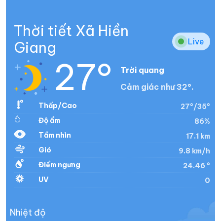
Thời tiết Xã Hiền
Live
Giang
27°
Trời quang
Cảm giác như 32°.
Thấp/Cao
27°/35°
Độ ẩm
86%
Tầm nhìn
17.1 km
Gió
9.8 km/h
Điểm ngưng
24.46 °
UV
0
Nhiệt độ