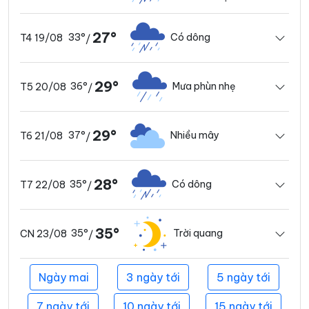
27°
33°
Có dông
T4 19/08
/
29°
36°
Mưa phùn nhẹ
T5 20/08
/
29°
37°
Nhiều mây
T6 21/08
/
28°
35°
Có dông
T7 22/08
/
35°
35°
Trời quang
CN 23/08
/
Ngày mai
3 ngày tới
5 ngày tới
7 ngày tới
10 ngày tới
15 ngày tới