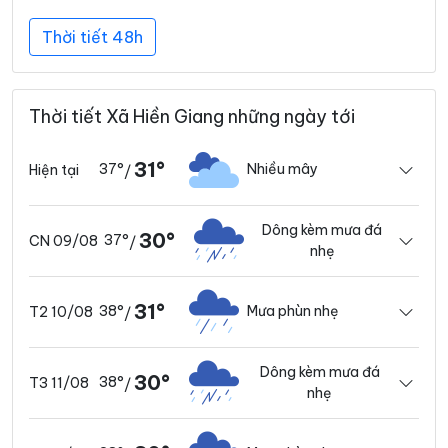
Thời tiết 48h
Thời tiết Xã Hiền Giang những ngày tới
31°
37°
Nhiều mây
Hiện tại
/
Dông kèm mưa đá
30°
37°
CN 09/08
/
nhẹ
31°
38°
Mưa phùn nhẹ
T2 10/08
/
Dông kèm mưa đá
30°
38°
T3 11/08
/
nhẹ