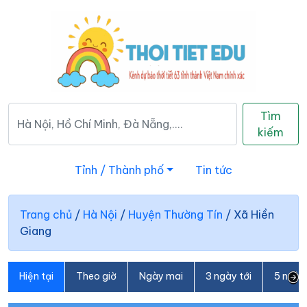
Tìm
kiếm
Tỉnh / Thành phố
Tin tức
Trang chủ
/
Hà Nội
/
Huyện Thường Tín
/
Xã Hiền
Giang
Hiện tại
Theo giờ
Ngày mai
3 ngày tới
5 ngày 