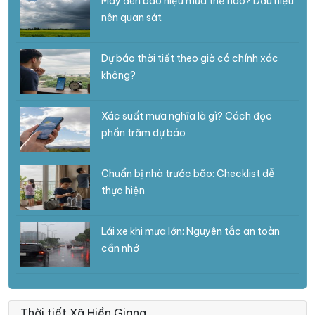
Mây đen báo hiệu mưa thế nào? Dấu hiệu
nên quan sát
Dự báo thời tiết theo giờ có chính xác
không?
Xác suất mưa nghĩa là gì? Cách đọc
phần trăm dự báo
Chuẩn bị nhà trước bão: Checklist dễ
thực hiện
Lái xe khi mưa lớn: Nguyên tắc an toàn
cần nhớ
Thời tiết Xã Hiền Giang