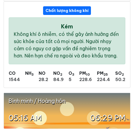
Chất lượng không khí
Kém
Không khí ô nhiễm, có thể gây ảnh hưởng đến
sức khỏe của tất cả mọi người. Người nhạy
cảm có nguy cơ gặp vấn đề nghiêm trọng
hơn. Nên hạn chế ra ngoài và đeo khẩu trang.
CO
NH
NO
NO
O
PM
PM
SO
3
2
3
10
25
2
1544
28.2
84.9
5
228.6
224.4
50.2
Bình minh / Hoàng hôn
05:16 AM
06:29 PM