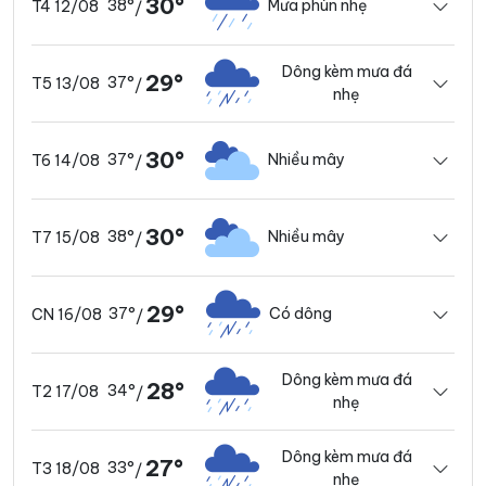
30°
38°
Mưa phùn nhẹ
T4 12/08
/
Dông kèm mưa đá
29°
37°
T5 13/08
/
nhẹ
30°
37°
Nhiều mây
T6 14/08
/
30°
38°
Nhiều mây
T7 15/08
/
29°
37°
Có dông
CN 16/08
/
Dông kèm mưa đá
28°
34°
T2 17/08
/
nhẹ
Dông kèm mưa đá
27°
33°
T3 18/08
/
nhẹ