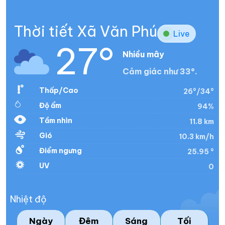
Thời tiết Xã Văn Phú
Live
27°
Nhiều mây
Cảm giác như 33°.
Thấp/Cao
26°/34°
Độ ẩm
94%
Tầm nhìn
11.8 km
Gió
10.3 km/h
Điểm ngưng
25.95 °
UV
0
Nhiệt độ
Ngày
Đêm
Sáng
Tối