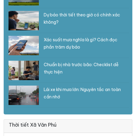
Dự báo thời tiết theo giờ có chính xác
không?
Xác suất mưa nghĩa là gì? Cách đọc
phần trăm dự báo
Chuẩn bị nhà trước bão: Checklist dễ
thực hiện
Lái xe khi mưa lớn: Nguyên tắc an toàn
cần nhớ
Thời tiết Xã Văn Phú