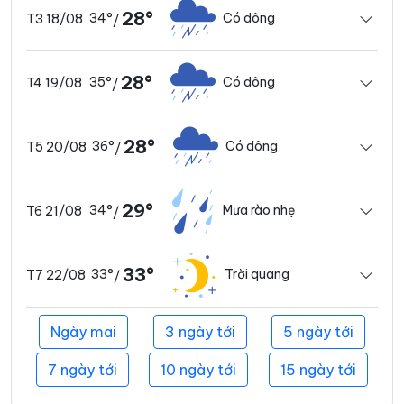
28°
34°
Có dông
T3 18/08
/
28°
35°
Có dông
T4 19/08
/
28°
36°
Có dông
T5 20/08
/
29°
34°
Mưa rào nhẹ
T6 21/08
/
33°
33°
Trời quang
T7 22/08
/
Ngày mai
3 ngày tới
5 ngày tới
7 ngày tới
10 ngày tới
15 ngày tới