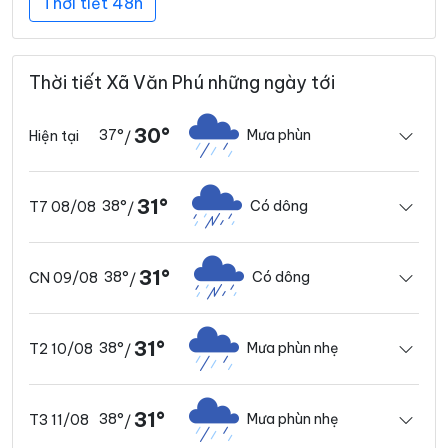
Thời tiết 48h
Thời tiết Xã Văn Phú những ngày tới
30°
37°
Mưa phùn
Hiện tại
/
31°
38°
Có dông
T7 08/08
/
31°
38°
Có dông
CN 09/08
/
31°
38°
Mưa phùn nhẹ
T2 10/08
/
31°
38°
Mưa phùn nhẹ
T3 11/08
/