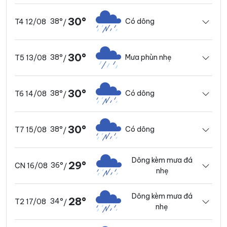
30°
38°
Có dông
T4 12/08
/
30°
38°
Mưa phùn nhẹ
T5 13/08
/
30°
38°
Có dông
T6 14/08
/
30°
38°
Có dông
T7 15/08
/
Dông kèm mưa đá
29°
36°
CN 16/08
/
nhẹ
Dông kèm mưa đá
28°
34°
T2 17/08
/
nhẹ