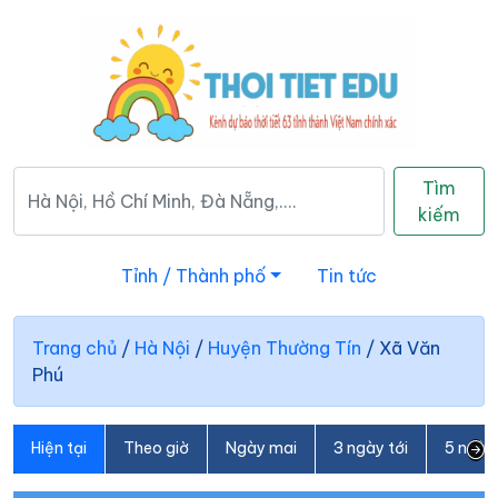
Tìm
kiếm
Tỉnh / Thành phố
Tin tức
Trang chủ
/
Hà Nội
/
Huyện Thường Tín
/
Xã Văn
Phú
Hiện tại
Theo giờ
Ngày mai
3 ngày tới
5 ngày 