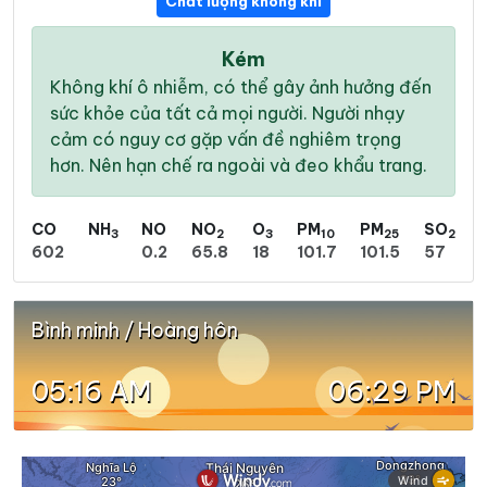
Chất lượng không khí
Kém
Không khí ô nhiễm, có thể gây ảnh hưởng đến
sức khỏe của tất cả mọi người. Người nhạy
cảm có nguy cơ gặp vấn đề nghiêm trọng
hơn. Nên hạn chế ra ngoài và đeo khẩu trang.
CO
NH
NO
NO
O
PM
PM
SO
3
2
3
10
25
2
602
0.2
65.8
18
101.7
101.5
57
Bình minh / Hoàng hôn
05:16 AM
06:29 PM