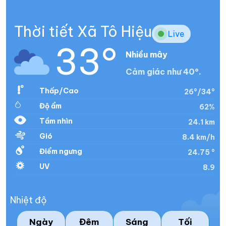
Thời tiết Xã Tô Hiệu
Live
33°
Nhiều mây
Cảm giác như 40°.
Thấp/Cao
26°/34°
Độ ẩm
62%
Tầm nhìn
24.1 km
Gió
8.4 km/h
Điểm ngưng
24.75 °
UV
8.9
Nhiệt độ
Ngày
Đêm
Sáng
Tối