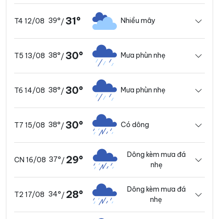
31°
39°
Nhiều mây
T4 12/08
/
30°
38°
Mưa phùn nhẹ
T5 13/08
/
30°
38°
Mưa phùn nhẹ
T6 14/08
/
30°
38°
Có dông
T7 15/08
/
Dông kèm mưa đá
29°
37°
CN 16/08
/
nhẹ
Dông kèm mưa đá
28°
34°
T2 17/08
/
nhẹ