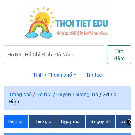
Tìm
kiếm
Tỉnh / Thành phố
Tin tức
Trang chủ
/
Hà Nội
/
Huyện Thường Tín
/
Xã Tô
Hiệu
Hiện tại
Theo giờ
Ngày mai
3 ngày tới
5 ngày 