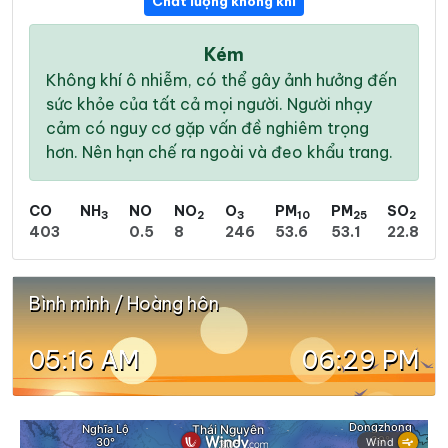
Chất lượng không khí
Kém
Không khí ô nhiễm, có thể gây ảnh hưởng đến
sức khỏe của tất cả mọi người. Người nhạy
cảm có nguy cơ gặp vấn đề nghiêm trọng
hơn. Nên hạn chế ra ngoài và đeo khẩu trang.
CO
NH
NO
NO
O
PM
PM
SO
3
2
3
10
25
2
403
0.5
8
246
53.6
53.1
22.8
Bình minh / Hoàng hôn
05:16 AM
06:29 PM