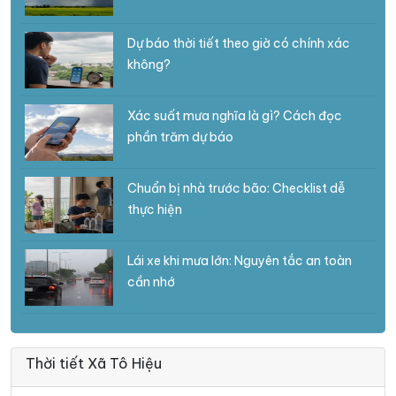
Dự báo thời tiết theo giờ có chính xác
không?
Xác suất mưa nghĩa là gì? Cách đọc
phần trăm dự báo
Chuẩn bị nhà trước bão: Checklist dễ
thực hiện
Lái xe khi mưa lớn: Nguyên tắc an toàn
cần nhớ
Thời tiết Xã Tô Hiệu