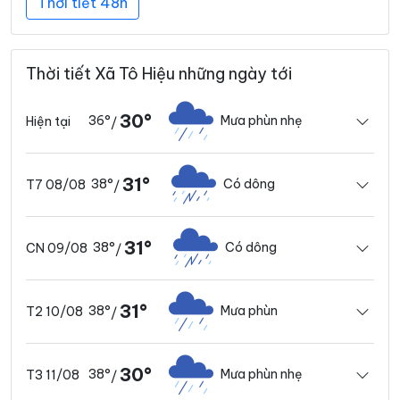
Thời tiết 48h
Thời tiết Xã Tô Hiệu những ngày tới
30°
36°
Mưa phùn nhẹ
Hiện tại
/
31°
38°
Có dông
T7 08/08
/
31°
38°
Có dông
CN 09/08
/
31°
38°
Mưa phùn
T2 10/08
/
30°
38°
Mưa phùn nhẹ
T3 11/08
/