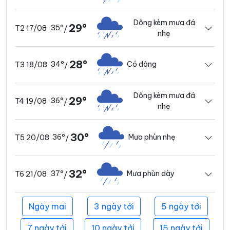
Dông kèm mưa đá
29°
35°
T2 17/08
/
nhẹ
28°
34°
Có dông
T3 18/08
/
Dông kèm mưa đá
29°
36°
T4 19/08
/
nhẹ
30°
36°
Mưa phùn nhẹ
T5 20/08
/
32°
37°
Mưa phùn dày
T6 21/08
/
Ngày mai
3 ngày tới
5 ngày tới
7 ngày tới
10 ngày tới
15 ngày tới