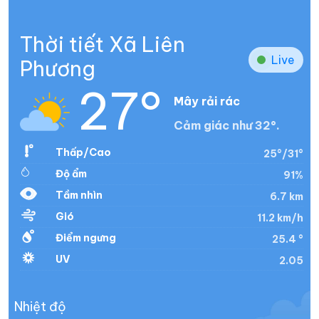
Thời tiết Xã Liên
Live
Phương
27°
Mây rải rác
Cảm giác như 32°.
Thấp/Cao
25°/31°
Độ ẩm
91%
Tầm nhìn
6.7 km
Gió
11.2 km/h
Điểm ngưng
25.4 °
UV
2.05
Nhiệt độ