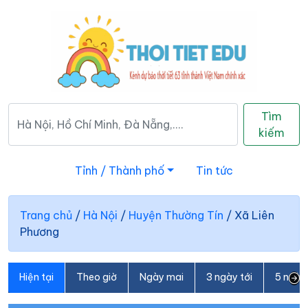
Tìm
kiếm
Tỉnh / Thành phố
Tin tức
Trang chủ
/
Hà Nội
/
Huyện Thường Tín
/
Xã Liên
Phương
Hiện tại
Theo giờ
Ngày mai
3 ngày tới
5 ngày 