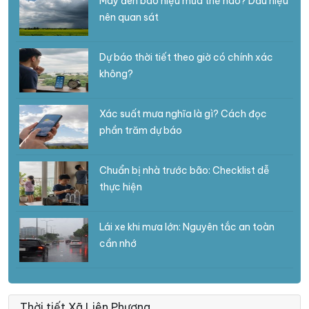
Mây đen báo hiệu mưa thế nào? Dấu hiệu
nên quan sát
Dự báo thời tiết theo giờ có chính xác
không?
Xác suất mưa nghĩa là gì? Cách đọc
phần trăm dự báo
Chuẩn bị nhà trước bão: Checklist dễ
thực hiện
Lái xe khi mưa lớn: Nguyên tắc an toàn
cần nhớ
Thời tiết Xã Liên Phương