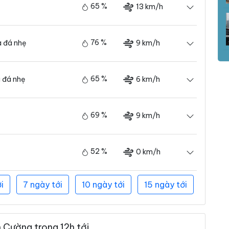
65 %
13 km/h
76 %
9 km/h
 đá nhẹ
65 %
6 km/h
 đá nhẹ
69 %
9 km/h
52 %
0 km/h
i
7 ngày tới
10 ngày tới
15 ngày tới
 Cường trong 12h tới