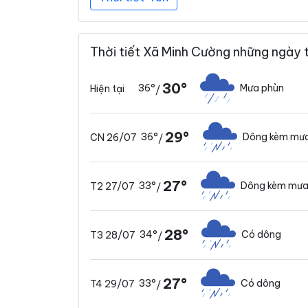
Thời tiết Xã Minh Cường những ngày 
30°
36°
Mưa phùn
Hiện tại
/
29°
36°
Dông kèm mưa
CN 26/07
/
27°
33°
Dông kèm mưa
T2 27/07
/
28°
34°
Có dông
T3 28/07
/
27°
33°
Có dông
T4 29/07
/