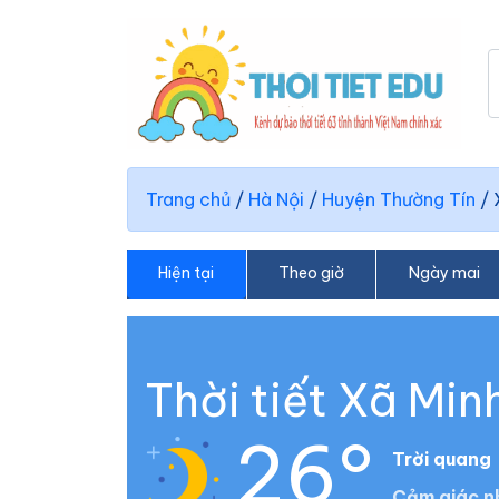
Trang chủ
/
Hà Nội
/
Huyện Thường Tín
/
Hiện tại
Theo giờ
Ngày mai
Thời tiết Xã Mi
26°
Trời quang
Cảm giác n