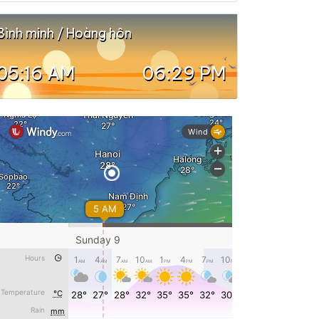
Bình minh / Hoàng hôn
05:16 AM
06:29 PM