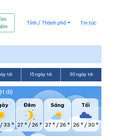
Tìm
Tỉnh / Thành phố
Tin tức
iếm
ày tới
15 ngày tới
30 ngày tới
ệt độ
gày
Đêm
Sáng
Tối
/
33 °
27 °
/
26 °
27 °
/
26 °
26 °
/
30 °