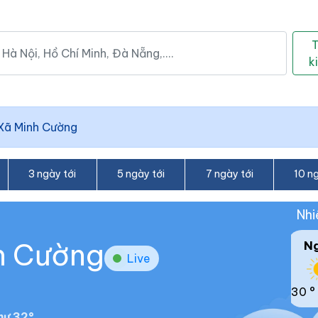
k
Xã Minh Cường
3 ngày tới
5 ngày tới
7 ngày tới
10 ng
Nhi
nh Cường
N
Live
30 °
hư 32°.