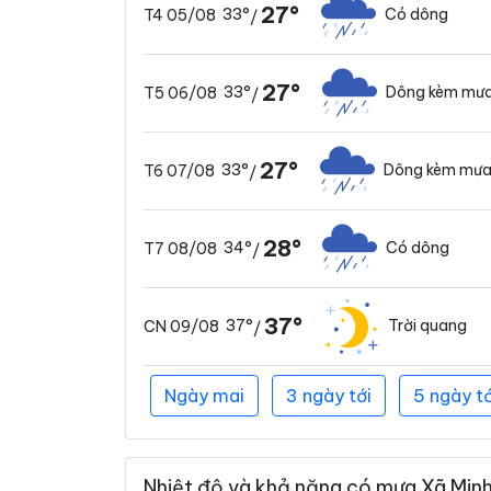
27°
33°
Có dông
T4 05/08
/
27°
33°
Dông kèm mưa
T5 06/08
/
27°
33°
Dông kèm mưa
T6 07/08
/
28°
34°
Có dông
T7 08/08
/
37°
37°
Trời quang
CN 09/08
/
Ngày mai
3 ngày tới
5 ngày tớ
Nhiệt độ và khả năng có mưa Xã Minh