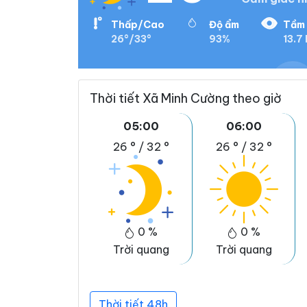
Thấp/Cao
Độ ẩm
Tầm 
26°/33°
93%
13.7
Thời tiết Xã Minh Cường theo giờ
05:00
06:00
26 °
/
32 °
26 °
/
32 °
0 %
0 %
Trời quang
Trời quang
Thời tiết 48h