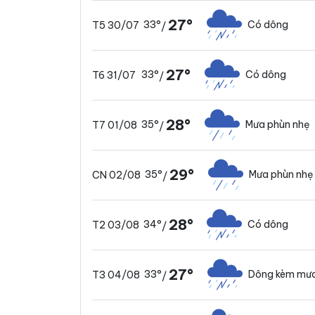
27°
33°
Có dông
T5 30/07
/
27°
33°
Có dông
T6 31/07
/
28°
35°
Mưa phùn nhẹ
T7 01/08
/
29°
35°
Mưa phùn nhẹ
CN 02/08
/
28°
34°
Có dông
T2 03/08
/
27°
33°
Dông kèm mưa
T3 04/08
/