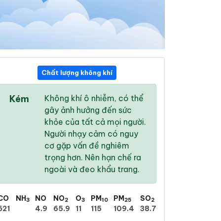
Chất lượng không khí
10:00
11:00
12:00
Kém
Không khí ô nhiễm, có thể
32 °
/
40 °
33 °
/
42 °
33 °
/
42 °
gây ảnh hưởng đến sức
khỏe của tất cả mọi người.
Người nhạy cảm có nguy
cơ gặp vấn đề nghiêm
trọng hơn. Nên hạn chế ra
0 %
5 %
13 %
ngoài và đeo khẩu trang.
Trời quang
Trời quang
Trời quang
CO
NH
NO
NO
O
PM
PM
SO
3
2
3
10
25
2
621
4.9
65.9
11
115
109.4
38.7