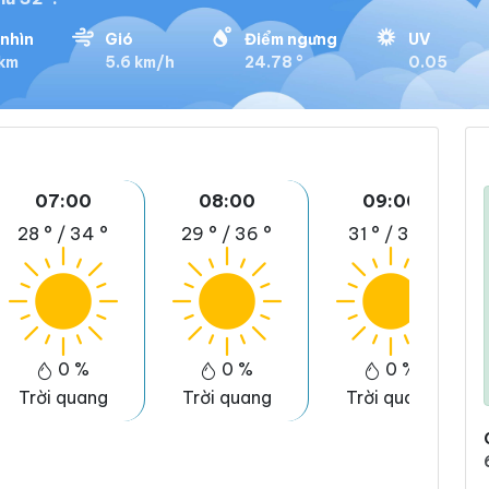
nhìn
Gió
Điểm ngưng
UV
 km
5.6 km/h
24.78 °
0.05
07:00
08:00
09:00
28 °
/
34 °
29 °
/
36 °
31 °
/
37 °
0 %
0 %
0 %
Trời quang
Trời quang
Trời quang