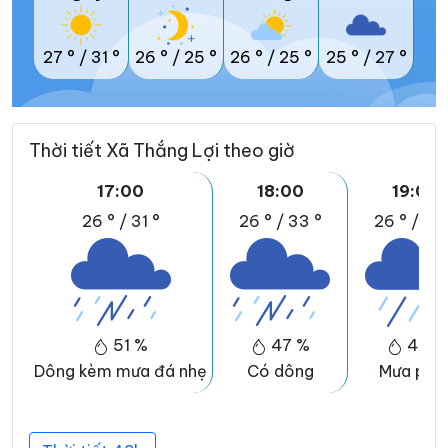
27 °
/
31 °
26 °
/
25 °
26 °
/
25 °
25 °
/
27 °
Thời tiết Xã Thắng Lợi theo giờ
17:00
18:00
19:00
26 °
/
31 °
26 °
/
33 °
26 °
/
33 
51 %
47 %
41 %
Dông kèm mưa đá nhẹ
Có dông
Mưa phù