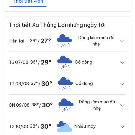
Thời tiết 48h
Thời tiết Xã Thắng Lợi những ngày tới
Dông kèm mưa đá
27°
33°
Hiện tại
/
nhẹ
29°
36°
Có dông
T6 07/08
/
30°
37°
Có dông
T7 08/08
/
Dông kèm mưa đá
30°
38°
CN 09/08
/
nhẹ
30°
38°
Nhiều mây
T2 10/08
/