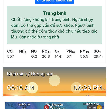
Chất lượng không khí
Trung bình
Chất lượng không khí trung bình. Người nhạy
cảm có thể gặp vấn đề sức khỏe. Người bình
thường có thể cảm thấy khó chịu nếu tiếp xúc
lâu. Cân nhắc ở trong nhà.
CO
NH
NO
NO
O
PM
PM
SO
3
2
3
10
25
2
557
0.2
26.8
144
57
56.5
29.4
Bình minh / Hoàng hôn
05:16 AM
06:29 PM