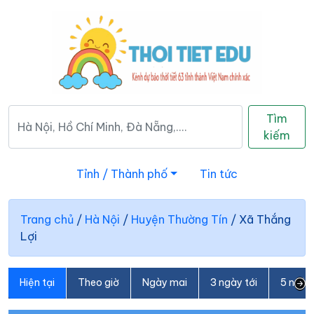
Tìm
kiếm
Tỉnh / Thành phố
Tin tức
Trang chủ
/
Hà Nội
/
Huyện Thường Tín
/
Xã Thắng
Lợi
Hiện tại
Theo giờ
Ngày mai
3 ngày tới
5 ngày 