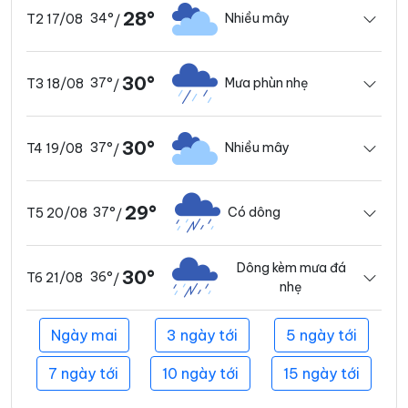
28°
34°
Nhiều mây
T2 17/08
/
30°
37°
Mưa phùn nhẹ
T3 18/08
/
30°
37°
Nhiều mây
T4 19/08
/
29°
37°
Có dông
T5 20/08
/
Dông kèm mưa đá
30°
36°
T6 21/08
/
nhẹ
Ngày mai
3 ngày tới
5 ngày tới
7 ngày tới
10 ngày tới
15 ngày tới