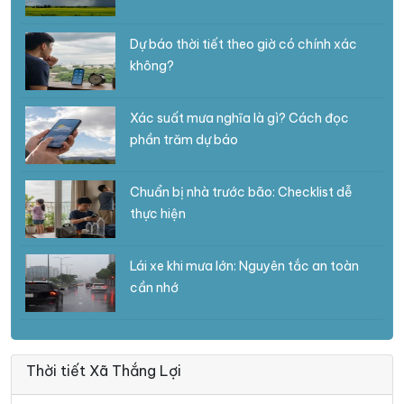
Dự báo thời tiết theo giờ có chính xác
không?
Xác suất mưa nghĩa là gì? Cách đọc
phần trăm dự báo
Chuẩn bị nhà trước bão: Checklist dễ
thực hiện
Lái xe khi mưa lớn: Nguyên tắc an toàn
cần nhớ
Thời tiết Xã Thắng Lợi