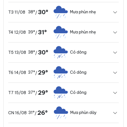
30°
38°
Mưa phùn nhẹ
T3 11/08
/
31°
39°
Mưa phùn nhẹ
T4 12/08
/
30°
38°
Có dông
T5 13/08
/
29°
37°
Có dông
T6 14/08
/
29°
37°
Có dông
T7 15/08
/
26°
31°
Mưa phùn dày
CN 16/08
/