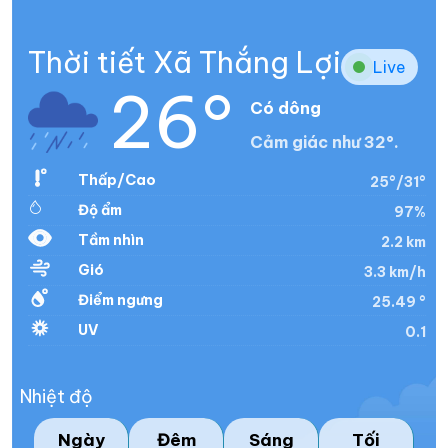
Thời tiết Xã Thắng Lợi
Live
26°
Có dông
Cảm giác như 32°.
Thấp/Cao
25°/31°
Độ ẩm
97%
Tầm nhìn
2.2 km
Gió
3.3 km/h
Điểm ngưng
25.49 °
UV
0.1
Nhiệt độ
Ngày
Đêm
Sáng
Tối