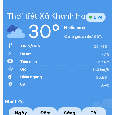
Thời tiết Xã Khánh Hà
Live
30°
Nhiều mây
Cảm giác như 36°.
Thấp/Cao
25°/30°
Độ ẩm
77%
Tầm nhìn
12.7 km
Gió
11.3 km/h
Điểm ngưng
25.53 °
UV
8.45
Nhiệt độ
Ngày
Đêm
Sáng
Tối