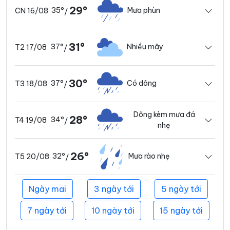
29°
35°
Mưa phùn
CN 16/08
/
31°
37°
Nhiều mây
T2 17/08
/
30°
37°
Có dông
T3 18/08
/
Dông kèm mưa đá
28°
34°
T4 19/08
/
nhẹ
26°
32°
Mưa rào nhẹ
T5 20/08
/
Ngày mai
3 ngày tới
5 ngày tới
7 ngày tới
10 ngày tới
15 ngày tới