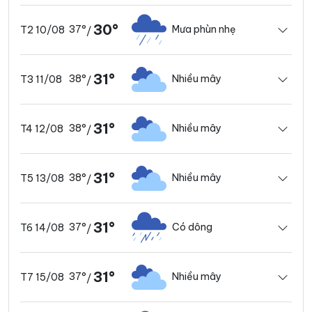
30°
37°
Mưa phùn nhẹ
T2 10/08
/
31°
38°
Nhiều mây
T3 11/08
/
31°
38°
Nhiều mây
T4 12/08
/
31°
38°
Nhiều mây
T5 13/08
/
31°
37°
Có dông
T6 14/08
/
31°
37°
Nhiều mây
T7 15/08
/