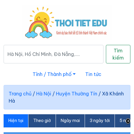
Tìm
kiếm
Tỉnh / Thành phố
Tin tức
Trang chủ
/
Hà Nội
/
Huyện Thường Tín
/
Xã Khánh
Hà
Hiện tại
Theo giờ
Ngày mai
3 ngày tới
5 ngày 