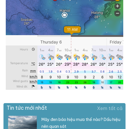
Tin tức mới nhất
Xem tất cả
Mây đen báo hiệu mưa thế nào? Dấu hiệu
nên quan sát