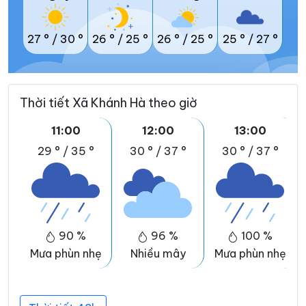
27 °
/
30 °
26 °
/
25 °
26 °
/
25 °
25 °
/
27 °
Thời tiết Xã Khánh Hà theo giờ
11:00
12:00
13:00
29 °
/
35 °
30 °
/
37 °
30 °
/
37 °
90 %
96 %
100 %
Mưa phùn nhẹ
Nhiều mây
Mưa phùn nhẹ