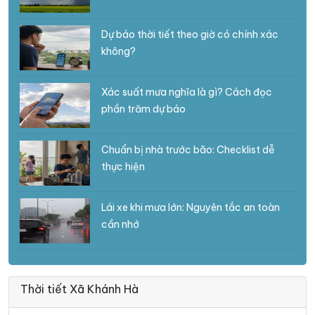
Dự báo thời tiết theo giờ có chính xác
không?
Xác suất mưa nghĩa là gì? Cách đọc
phần trăm dự báo
Chuẩn bị nhà trước bão: Checklist dễ
thực hiện
Lái xe khi mưa lớn: Nguyên tắc an toàn
cần nhớ
Thời tiết Xã Khánh Hà