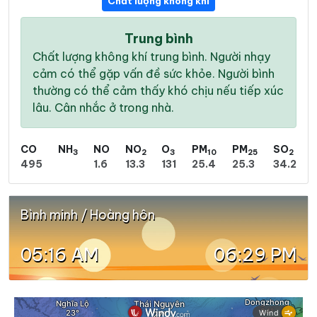
Chất lượng không khí
Trung bình
Chất lượng không khí trung bình. Người nhạy
cảm có thể gặp vấn đề sức khỏe. Người bình
thường có thể cảm thấy khó chịu nếu tiếp xúc
lâu. Cân nhắc ở trong nhà.
CO
NH
NO
NO
O
PM
PM
SO
3
2
3
10
25
2
495
1.6
13.3
131
25.4
25.3
34.2
Bình minh / Hoàng hôn
05:16 AM
06:29 PM