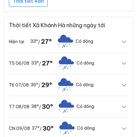
Thời tiết 48h
Thời tiết Xã Khánh Hà những ngày tới
27°
33°
Có dông
Hiện tại
/
27°
33°
Có dông
T5 06/08
/
29°
36°
Có dông
T6 07/08
/
30°
38°
Có dông
T7 08/08
/
30°
37°
Có dông
CN 09/08
/