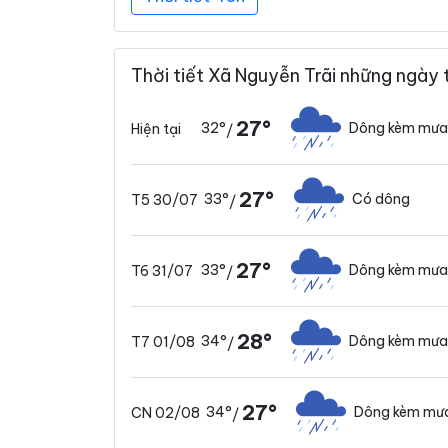
Thời tiết Xã Nguyễn Trãi những ngày 
27°
32°
Dông kèm mưa
Hiện tại
/
27°
33°
Có dông
T5 30/07
/
27°
33°
Dông kèm mưa
T6 31/07
/
28°
34°
Dông kèm mưa
T7 01/08
/
27°
34°
Dông kèm mưa
CN 02/08
/