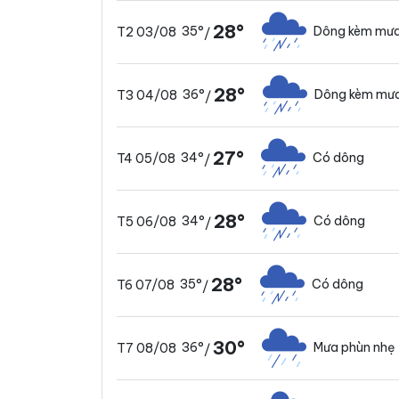
28°
35°
Dông kèm mưa
T2 03/08
/
28°
36°
Dông kèm mưa
T3 04/08
/
27°
34°
Có dông
T4 05/08
/
28°
34°
Có dông
T5 06/08
/
28°
35°
Có dông
T6 07/08
/
30°
36°
Mưa phùn nhẹ
T7 08/08
/