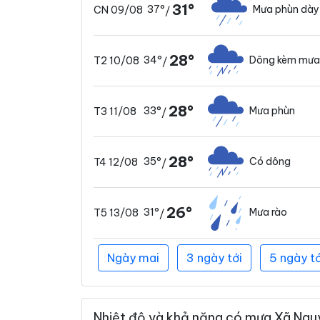
31°
37°
Mưa phùn dày
CN 09/08
/
28°
34°
Dông kèm mưa
T2 10/08
/
28°
33°
Mưa phùn
T3 11/08
/
28°
35°
Có dông
T4 12/08
/
26°
31°
Mưa rào
T5 13/08
/
Ngày mai
3 ngày tới
5 ngày tớ
Nhiệt độ và khả năng có mưa Xã Nguyễ