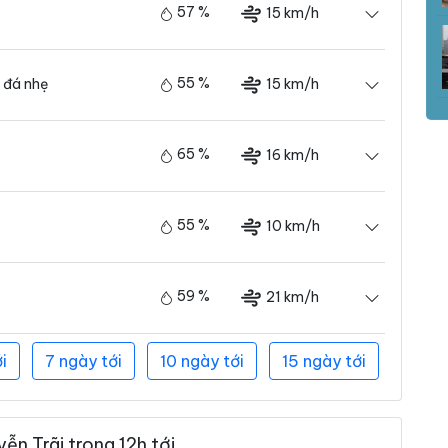
57 %
15 km/h
55 %
15 km/h
 đá nhẹ
65 %
16 km/h
55 %
10 km/h
59 %
21 km/h
i
7 ngày tới
10 ngày tới
15 ngày tới
n Trãi trong 12h tới