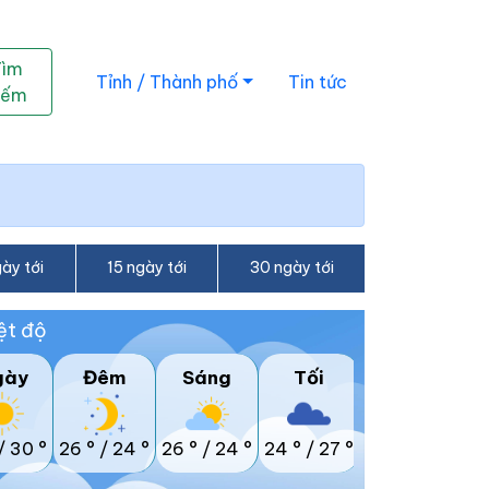
Tìm
Tỉnh / Thành phố
Tin tức
iếm
ày tới
15 ngày tới
30 ngày tới
ệt độ
gày
Đêm
Sáng
Tối
/
30 °
26 °
/
24 °
26 °
/
24 °
24 °
/
27 °