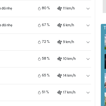
80 %
11 km/h
 đá nhẹ
67 %
6 km/h
 đá nhẹ
T
72 %
9 km/h
58 %
10 km/h
65 %
14 km/h
51 %
17 km/h