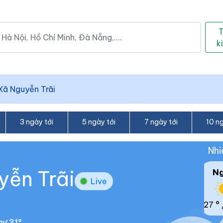
k
Xã Nguyễn Trãi
3 ngày tới
5 ngày tới
7 ngày tới
10 ng
Nhi
yễn Trãi
N
Live
27 °
ư 31°.