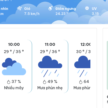
 nhìn
Gió
Điểm ngưng
UV
km
7.5 km/h
24.23 °
3.15
10:00
11:00
12:00
29 °
/
35 °
29 °
/
36 °
30 °
/
38 °
37 %
49 %
64 %
Nhiều mây
Mưa phùn nhẹ
Mưa phùn nhẹ